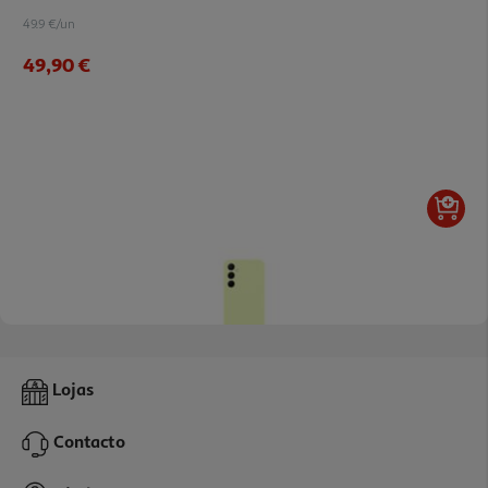
49.9 €/un
49,90 €
4.0
(24)
Capa Silicone Samsung A55 Lima
Lojas
39.9 €/un
Contacto
39,90 €