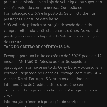
produtos assinalados na Loja de valor igual ou superior a
75€. Ao valor da compra acresce Comissão de
Formalização até 6% e Imposto do Selo, incluídos nas
prestações. Consulte detalhe
aqui
.
4.0
(10)
Capa Transparente Samsung A35
***O valor da primeira prestação depende do dia da
compra, refletindo o cálculo de juros diários. Ao valor das
24.9 €/un
prestações acresce o Imposto do Selo sobre a utilização
24,90 €
de Crédito.
TAEG DO CARTÃO DE CRÉDITO: 18,4 %
Exemplo para um limite de crédito de 1.500€ pago em 12
meses. TAN 17,60 %. Adesão ao Cartão sujeita a
aprovação. Informe-se junto do Oney Bank – Sucursal em
Portugal, registado no Banco de Portugal com o nº 881. A
Auchan Retail Portugal, S.A. atua na qualidade de
Intermediário de Crédito a título acessório com
exclusividade, registado no Banco de Portugal com o nº
7952.
Informação referente à prestação de serviços de