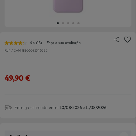
4.4
(13)
Faça a sua avaliação
Leu
13
Ref. / EAN:
8806095546582
avaliações.
Link
para
a
mesma
49,90 €
página.
Entrega estimada entre
10/08/2026 e 11/08/2026