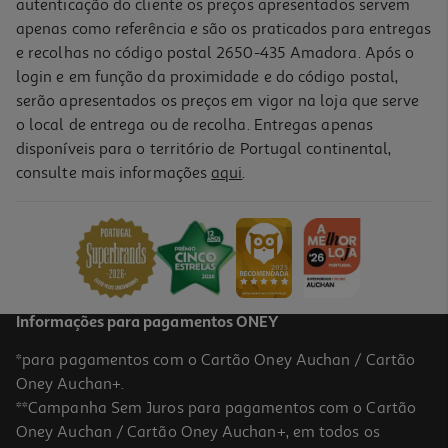
autenticação do cliente os preços apresentados servem
apenas como referência e são os praticados para entregas
e recolhas no código postal 2650-435 Amadora. Após o
login e em função da proximidade e do código postal,
serão apresentados os preços em vigor na loja que serve
o local de entrega ou de recolha. Entregas apenas
disponíveis para o território de Portugal continental,
4.0
(6)
consulte mais informações
aqui
.
Capa Silicone Samsung Ef-Pa366cvegww A36 5g Lavanda
39.99 €/un
39,99 €
Informações para pagamentos ONEY
*para pagamentos com o Cartão Oney Auchan / Cartão
Oney Auchan+.
**Campanha Sem Juros para pagamentos com o Cartão
Oney Auchan / Cartão Oney Auchan+, em todos os