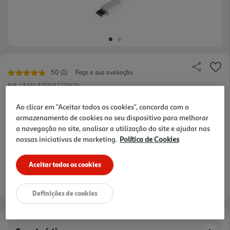
5.0
(1)
Faça a sua avaliação
Leu
uma
Ref. / EAN:
8718182276626
avaliação.
Link
Ao clicar em "Aceitar todos os cookies", concorda com o
para
a
armazenamento de cookies no seu dispositivo para melhorar
mesma
a navegação no site, analisar a utilização do site e ajudar nas
9,99 €
página.
nossas iniciativas de marketing.
Política de Cookies
Aceitar todos os cookies
Entrega estimada entre
11/08/2026 e 12/08/2026
Definições de cookies