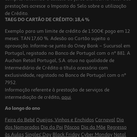
prestações acresce o Imposto do Selo sobre a utilização
7,99 €
de Crédito.
TAEG DO CARTÃO DE CRÉDITO: 18,4 %
Exemplo para um limite de crédito de 1.500€ pago em 12
meses. TAN 17,60 %. Adesão ao Cartão sujeita a
aprovação. Informe-se junto do Oney Bank – Sucursal em
Portugal, registado no Banco de Portugal com o nº 881. A
Auchan Retail Portugal, S.A. atua na qualidade de
Intermediário de Crédito a título acessório com
exclusividade, registado no Banco de Portugal com o nº
7952.
Informação referente à prestação de serviços de
intermediação de crédito,
aqui
.
Cabo Usbc To Usbc Qilive 600183143 Branco 0.6m 3a
Ao longo do ano
4.29 €/un
Feira do Bebé
Queijos, Vinhos e Enchidos
Carnaval
Dia
4,29 €
dos Namorados
Dia do Pai
Páscoa
Dia da Mãe
Regresso
às Aulas
Singles' Day
Black Friday
Cyber Monday
Natal