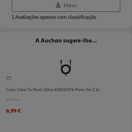
A Auchan sugere-lhe...
Cabo Usba To Musb Qilive 600183376 Preto 3m 2.1a
6.99 €/un
6,99 €