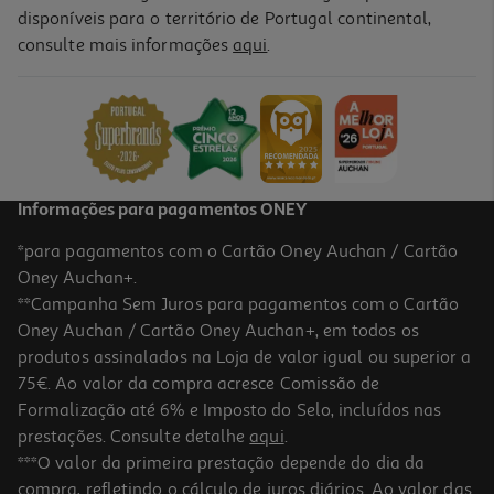
disponíveis para o território de Portugal continental,
5.0
(1)
consulte mais informações
aqui
.
Cabo Usbc To Usbc Qilive 600183196 Branco 2m 3a
5.99 €/un
5,99 €
Informações para pagamentos ONEY
*para pagamentos com o Cartão Oney Auchan / Cartão
Oney Auchan+.
**Campanha Sem Juros para pagamentos com o Cartão
Oney Auchan / Cartão Oney Auchan+, em todos os
produtos assinalados na Loja de valor igual ou superior a
75€. Ao valor da compra acresce Comissão de
Formalização até 6% e Imposto do Selo, incluídos nas
prestações. Consulte detalhe
aqui
.
4.0
(2)
Cabo De Carregamento Qilive 600072993 Pr 1.2 Usbc To 3a-6c
***O valor da primeira prestação depende do dia da
compra, refletindo o cálculo de juros diários. Ao valor das
7.99 €/un