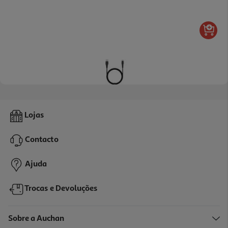
5.0
(1)
Cabo Usba To Usbc Qilive 600183165 Preto 3m 3a
Lojas
6.99 €/un
Contacto
6,99 €
Ajuda
Trocas e Devoluções
Sobre a Auchan