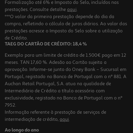
Formalização até 6% e Imposto do Selo, incluídos nas
prestações. Consulte detalhe
aqui
.
Conjunto 4 Caixas Conservação Redondas Auchan Essencial
***O valor da primeira prestação depende do dia da
Plástico 0.5l
compra, refletindo o cálculo de juros diários. Ao valor das
2.99 €/un
prestações acresce o Imposto do Selo sobre a utilização
2,99 €
de Crédito.
TAEG DO CARTÃO DE CRÉDITO: 18,4 %
Exemplo para um limite de crédito de 1.500€ pago em 12
meses. TAN 17,60 %. Adesão ao Cartão sujeita a
aprovação. Informe-se junto do Oney Bank – Sucursal em
Portugal, registado no Banco de Portugal com o nº 881. A
Auchan Retail Portugal, S.A. atua na qualidade de
Intermediário de Crédito a título acessório com
exclusividade, registado no Banco de Portugal com o nº
7952.
Informação referente à prestação de serviços de
4.0
(1)
intermediação de crédito,
aqui
.
Caixa Vidro Redonda Actuel Hermética 0.4l
Ao longo do ano
2.49 €/un