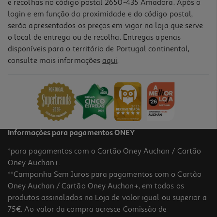
e recolhas no código postal 2650-435 Amadora. Após o
login e em função da proximidade e do código postal,
serão apresentados os preços em vigor na loja que serve
o local de entrega ou de recolha. Entregas apenas
disponíveis para o território de Portugal continental,
consulte mais informações
aqui
.
Caixa Em Vidro Quadrada Actuel Hermética Com Válvula 0.72l
4.99 €/un
4,99 €
Informações para pagamentos ONEY
*para pagamentos com o Cartão Oney Auchan / Cartão
Oney Auchan+.
**Campanha Sem Juros para pagamentos com o Cartão
Oney Auchan / Cartão Oney Auchan+, em todos os
produtos assinalados na Loja de valor igual ou superior a
75€. Ao valor da compra acresce Comissão de