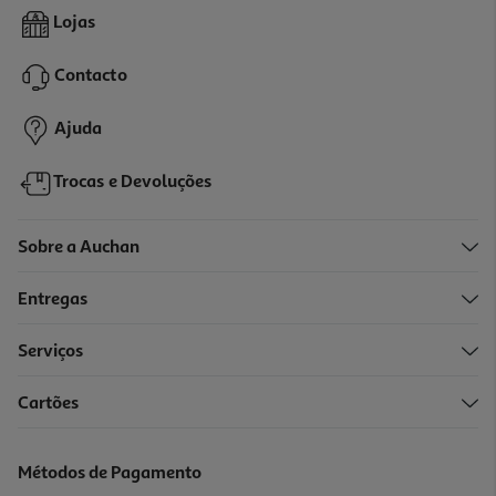
Caixa Conservação Quadrada Actuel Plástico 1.2l
Lojas
1.99 €/un
Contacto
1,99 €
Ajuda
Trocas e Devoluções
Sobre a Auchan
Entregas
Serviços
Cartões
Caixa Conservação Actuel Plástico 0.5l
1.29 €/un
Métodos de Pagamento
1,29 €