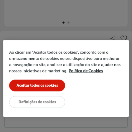
Faça a sua avaliação
Ref. / EAN:
3665257534356
Ao clicar em "Aceitar todos os cookies", concorda com o
armazenamento de cookies no seu dispositivo para melhorar
1.99 €/un
a navegação no site, analisar a utilização do site e ajudar nas
nossas iniciativas de marketing.
Política de Cookies
1,99 €
Aceitar todos os cookies
Notas de preparação
Definições de cookies