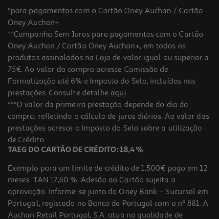
*para pagamentos com o Cartão Oney Auchan / Cartão
Oney Auchan+.
**Campanha Sem Juros para pagamentos com o Cartão
Oney Auchan / Cartão Oney Auchan+, em todos os
produtos assinalados na Loja de valor igual ou superior a
75€. Ao valor da compra acresce Comissão de
Formalização até 6% e Imposto do Selo, incluídos nas
prestações. Consulte detalhe
aqui
.
Caixa Conservação Redonda Actuel Plástico 0.8l
***O valor da primeira prestação depende do dia da
compra, refletindo o cálculo de juros diários. Ao valor das
1.49 €/un
prestações acresce o Imposto do Selo sobre a utilização
1,49 €
de Crédito.
TAEG DO CARTÃO DE CRÉDITO: 18,4 %
Exemplo para um limite de crédito de 1.500€ pago em 12
meses. TAN 17,60 %. Adesão ao Cartão sujeita a
aprovação. Informe-se junto do Oney Bank – Sucursal em
Portugal, registado no Banco de Portugal com o nº 881. A
Auchan Retail Portugal, S.A. atua na qualidade de