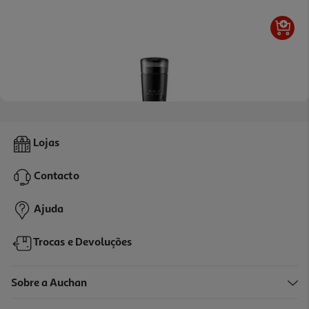
4.2
(5)
Moinho De Café De'longhi Kg210 Preto 90 G Com 3 Níveis De
Lojas
Moagem
59.99 €/un
Contacto
59,99 €
Ajuda
Trocas e Devoluções
Sobre a Auchan