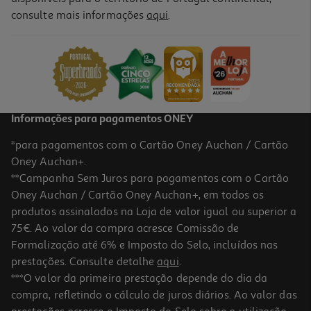
4.8
(4)
consulte mais informações
aqui
.
Aparador De Barba Qilive Q.7212 Grooming Set Com 9 Acessórios
26.99 €/un
26,99 €
Informações para pagamentos ONEY
*para pagamentos com o Cartão Oney Auchan / Cartão
Oney Auchan+.
**Campanha Sem Juros para pagamentos com o Cartão
Oney Auchan / Cartão Oney Auchan+, em todos os
produtos assinalados na Loja de valor igual ou superior a
75€. Ao valor da compra acresce Comissão de
Formalização até 6% e Imposto do Selo, incluídos nas
prestações. Consulte detalhe
aqui
.
3.6
(7)
Adaptador Capsulas Café Qilive 600146056 Compatível
***O valor da primeira prestação depende do dia da
Nespresso
compra, refletindo o cálculo de juros diários. Ao valor das
5.99 €/un