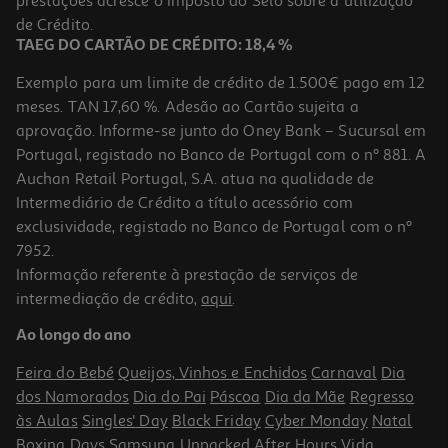
prestações acresce o Imposto do Selo sobre a utilização
5,99 €
de Crédito.
TAEG DO CARTÃO DE CRÉDITO: 18,4 %
Exemplo para um limite de crédito de 1.500€ pago em 12
meses. TAN 17,60 %. Adesão ao Cartão sujeita a
aprovação. Informe-se junto do Oney Bank – Sucursal em
Portugal, registado no Banco de Portugal com o nº 881. A
Auchan Retail Portugal, S.A. atua na qualidade de
Intermediário de Crédito a título acessório com
exclusividade, registado no Banco de Portugal com o nº
7952.
Informação referente à prestação de serviços de
2.4
(9)
intermediação de crédito,
aqui
.
Garrafa Para Máquina Soda Qilive 2x 1lt
Ao longo do ano
13.99 €/un
Feira do Bebé
Queijos, Vinhos e Enchidos
Carnaval
Dia
13,99 €
dos Namorados
Dia do Pai
Páscoa
Dia da Mãe
Regresso
às Aulas
Singles' Day
Black Friday
Cyber Monday
Natal
Boxing Days
Samsung Unpacked
After Hours
Vida