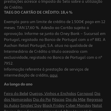
prestações acresce o Imposto do Selo sobre a utilização
10,55 €
de Crédito.
TAEG DO CARTÃO DE CRÉDITO: 18,4 %
Exemplo para um limite de crédito de 1.500€ pago em 12
meses. TAN 17,60 %. Adesão ao Cartão sujeita a
aprovação. Informe-se junto do Oney Bank – Sucursal em
Portugal, registado no Banco de Portugal com o nº 881. A
Auchan Retail Portugal, S.A. atua na qualidade de
Intermediário de Crédito a título acessório com
exclusividade, registado no Banco de Portugal com o nº
7952.
Informação referente à prestação de serviços de
5.0
(1)
intermediação de crédito,
aqui
.
Cuecas Menstruais Auchan Preto Fluxo Moderado S 3un
Ao longo do ano
7.03 €/un
Feira do Bebé
Queijos, Vinhos e Enchidos
Carnaval
Dia
21,09 €
dos Namorados
Dia do Pai
Páscoa
Dia da Mãe
Regresso
às Aulas
Singles' Day
Black Friday
Cyber Monday
Natal