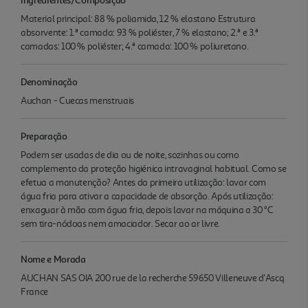
Material principal: 88 % poliamida, 12 % elastano Estrutura
absorvente: 1.ª camada: 93 % poliéster, 7 % elastano; 2.ª e 3.ª
camadas: 100 % poliéster; 4.ª camada: 100 % poliuretano.
Denominação
Auchan - Cuecas menstruais
Preparação
Podem ser usadas de dia ou de noite, sozinhas ou como
complemento da proteção higiénica intravaginal habitual. Como se
efetua a manutenção? Antes da primeira utilização: lavar com
água fria para ativar a capacidade de absorção. Após utilização:
enxaguar à mão com água fria, depois lavar na máquina a 30 °C
sem tira-nódoas nem amaciador. Secar ao ar livre.
Nome e Morada
AUCHAN SAS OIA 200 rue de la recherche 59650 Villeneuve d'Ascq
France