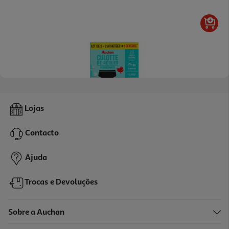
4.0
(1)
Cuecas Menstruais Auchan Preto Fluxo Abundante M 3un
Lojas
7.03 €/un
Contacto
21,09 €
Ajuda
Trocas e Devoluções
Sobre a Auchan