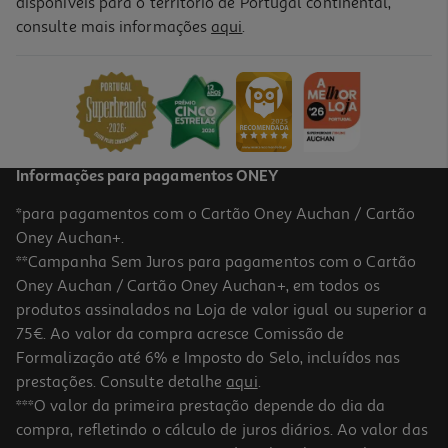
disponíveis para o território de Portugal continental,
consulte mais informações
aqui
.
Cuecas Menstruais Auchan Preto Fluxo Abundante L 3un
7.03 €/un
21,09 €
Informações para pagamentos ONEY
*para pagamentos com o Cartão Oney Auchan / Cartão
Oney Auchan+.
**Campanha Sem Juros para pagamentos com o Cartão
Oney Auchan / Cartão Oney Auchan+, em todos os
produtos assinalados na Loja de valor igual ou superior a
75€. Ao valor da compra acresce Comissão de
Formalização até 6% e Imposto do Selo, incluídos nas
prestações. Consulte detalhe
aqui
.
Cueca Menstrual Auchan Preto Fluxo Moderado Tamanho S 1un
***O valor da primeira prestação depende do dia da
compra, refletindo o cálculo de juros diários. Ao valor das
10.55 €/un