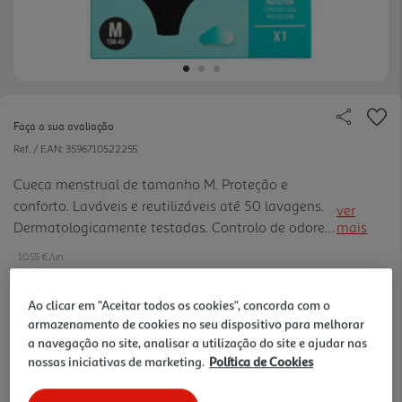
Faça a sua avaliação
Ref. / EAN:
3596710522255
Cueca menstrual de tamanho M. Proteção e
conforto. Laváveis e reutilizáveis até 50 lavagens.
ver
Dermatologicamente testadas. Controlo de odores.
mais
Até 8 horas de proteção. Absorvem o equivalente a
10.55 €/un
3 tampões. Como funcionam? Proteção
multicamadas - Tecido macio em contacto com a
Ao clicar em "Aceitar todos os cookies", concorda com o
pele - Núcleo absorvente duplo - Tecido
armazenamento de cookies no seu dispositivo para melhorar
10,55 €
impermeável Tudo unido por costuras especiais
a navegação no site, analisar a utilização do site e ajudar nas
para proteger contra fugas.
nossas iniciativas de marketing.
Política de Cookies
Notas de preparação