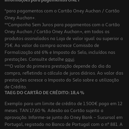
Informações para pagamentos ONEY
*para pagamentos com o Cartão Oney Auchan / Cartão
Oney Auchan+.
**Campanha Sem Juros para pagamentos com o Cartão
Oney Auchan / Cartão Oney Auchan+, em todos os
produtos assinalados na Loja de valor igual ou superior a
75€. Ao valor da compra acresce Comissão de
Formalização até 6% e Imposto do Selo, incluídos nas
prestações. Consulte detalhe
aqui
.
Unhas Fluorescentes Crazy Chic Clementoni
***O valor da primeira prestação depende do dia da
compra, refletindo o cálculo de juros diários. Ao valor das
15.99 €/un
prestações acresce o Imposto do Selo sobre a utilização
15,99 €
de Crédito.
TAEG DO CARTÃO DE CRÉDITO: 18,4 %
Exemplo para um limite de crédito de 1.500€ pago em 12
meses. TAN 17,60 %. Adesão ao Cartão sujeita a
aprovação. Informe-se junto do Oney Bank – Sucursal em
Portugal, registado no Banco de Portugal com o nº 881. A