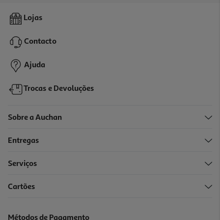
Conjunto De Vernizes Unhas Barbie 18 Peças
Lojas
12.99 €/un
Contacto
12,99 €
Ajuda
Trocas e Devoluções
Sobre a Auchan
Entregas
Serviços
Cartões
Nail Art Case Crazy Chic Clementoni
25.99 €/un
Métodos de Pagamento