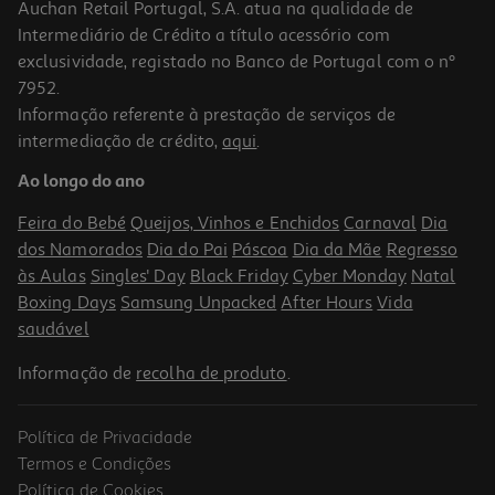
Auchan Retail Portugal, S.A. atua na qualidade de
Intermediário de Crédito a título acessório com
exclusividade, registado no Banco de Portugal com o nº
7952.
Informação referente à prestação de serviços de
5.0
(1)
intermediação de crédito,
aqui
.
Relógios Com Estilo Crazy Chic
Ao longo do ano
17.99 €/un
Feira do Bebé
Queijos, Vinhos e Enchidos
Carnaval
Dia
17,99 €
dos Namorados
Dia do Pai
Páscoa
Dia da Mãe
Regresso
às Aulas
Singles' Day
Black Friday
Cyber Monday
Natal
Boxing Days
Samsung Unpacked
After Hours
Vida
saudável
Informação de
recolha de produto
.
Política de Privacidade
Termos e Condições
Política de Cookies