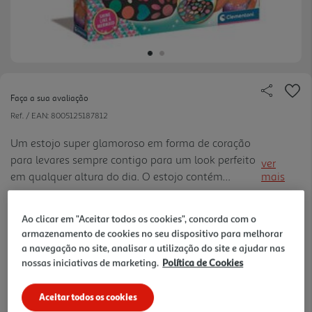
Faça a sua avaliação
Ref. / EAN:
8005125187812
Um estojo super glamoroso em forma de coração
para levares sempre contigo para um look perfeito
ver
em qualquer altura do dia. O estojo contém
mais
lipgloss, sombras de olhos em cores muito
19.99 €/un
modernas e pincéis para as aplicar. A tampa possui
Ao clicar em "Aceitar todos os cookies", concorda com o
elementos em relevo com autocolantes texturizado
armazenamento de cookies no seu dispositivo para melhorar
com efeitos iridescentes de um dos ícones mais
a navegação no site, analisar a utilização do site e ajudar nas
19,99 €
modernos do momento: a sereia.
nossas iniciativas de marketing.
Política de Cookies
Notas de preparação
Aceitar todos os cookies