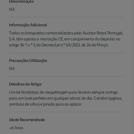
Denominação
NA
Informação Adicional
Todos os brinquedos comercializados pela Auchan Retail Portugal,
S.A. têm aposta a marcação CE, em cumprimento do disposto no
artigo 34.º, n.º 3, do DecretoLei n.º 43/2011, de 24 de Março.
Precauções Utilização
NA
Detalhes do Artigo
Um kit fantástico de maquilhagem para levares sempre contigo
para um look perfeito em qualquer altura do dia. Contém lipgloss,
sombras de olhos e pincéis para as aplicar.
Idade Recomendada
+6 Anos