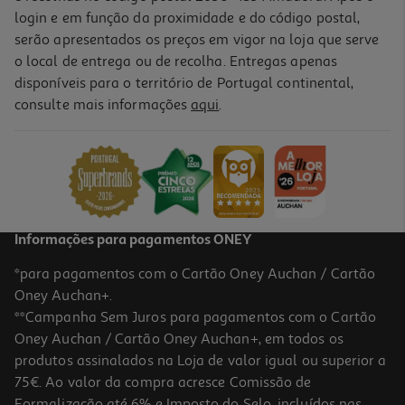
login e em função da proximidade e do código postal,
serão apresentados os preços em vigor na loja que serve
o local de entrega ou de recolha. Entregas apenas
disponíveis para o território de Portugal continental,
3.5
(2)
consulte mais informações
aqui
.
Auriculares Sem Micro Qilive Q.1347 Preto
2.99 €/un
2,99 €
Informações para pagamentos ONEY
*para pagamentos com o Cartão Oney Auchan / Cartão
Oney Auchan+.
**Campanha Sem Juros para pagamentos com o Cartão
Oney Auchan / Cartão Oney Auchan+, em todos os
produtos assinalados na Loja de valor igual ou superior a
75€. Ao valor da compra acresce Comissão de
Formalização até 6% e Imposto do Selo, incluídos nas