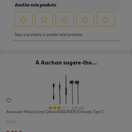
A Auchan sugere-lhe...
2.9
(8)
Auricular Mãos Livres Qilive 600105835 Entrada Tipo C
3 €/un