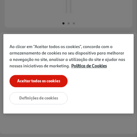
Faça a sua avaliação
Ao clicar em "Aceitar todos os cookies", concorda com o
Ref. / EAN:
195949332937
armazenamento de cookies no seu dispositivo para melhorar
a navegação no site, analisar a utilização do site e ajudar nas
nossas iniciativas de marketing.
Política de Cookies
9,99 €
Aceitar todos os cookies
Receba em casa a 10/08/2026
, se encomendar até às 12h.
1h
Recolha em loja Express
*
Definições de cookies
3h
Recolha Drive
*
*Mediante disponibilidade de slot de entrega e stock em loja.