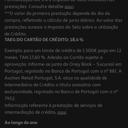
prestações. Consulte detalhe
aqui
.
Auriculares Half In Ear Qilive 600182460 Preto Q1901
***O valor da primeira prestação depende do dia da
compra, refletindo o cálculo de juros diários. Ao valor das
8.99 €/un
prestações acresce o Imposto do Selo sobre a utilização
8,99 €
de Crédito.
TAEG DO CARTÃO DE CRÉDITO: 18,4 %
Exemplo para um limite de crédito de 1.500€ pago em 12
meses. TAN 17,60 %. Adesão ao Cartão sujeita a
aprovação. Informe-se junto do Oney Bank – Sucursal em
Portugal, registado no Banco de Portugal com o nº 881. A
Auchan Retail Portugal, S.A. atua na qualidade de
Intermediário de Crédito a título acessório com
exclusividade, registado no Banco de Portugal com o nº
7952.
Informação referente à prestação de serviços de
3.3
(10)
intermediação de crédito,
aqui
.
Auriculares Qilive Branco Q.1335 136844
Ao longo do ano
4.99 €/un