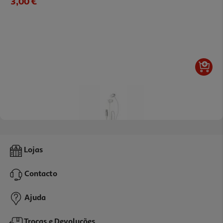
3,00 €
3.5
(2)
Auriculares Com Fio Qilive 600182370 In Ear Branco Q1422
Lojas
9.99 €/un
Contacto
9,99 €
Ajuda
Trocas e Devoluções