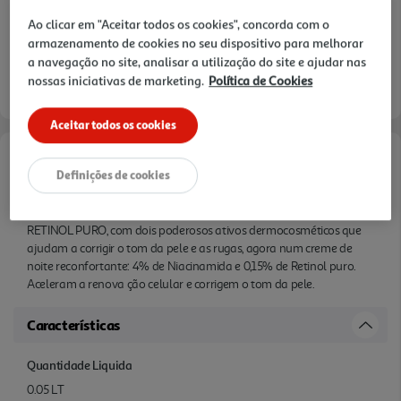
Ao clicar em "Aceitar todos os cookies", concorda com o
armazenamento de cookies no seu dispositivo para melhorar
a navegação no site, analisar a utilização do site e ajudar nas
nossas iniciativas de marketing.
Política de Cookies
Aceitar todos os cookies
Informações de Marketing
Definições de cookies
O novo LIFTACTIV B3 CREME DE NOITE ANTIMANCHAS COM
RETINOL PURO, com dois poderosos ativos dermocosméticos que
ajudam a corrigir o tom da pele e as rugas, agora num creme de
noite reconfortante: 4% de Niacinamida e 0,15% de Retinol puro.
Aceleram a renova ção celular e corrigem o tom da pele.
Características
Quantidade Liquida
0.05 LT