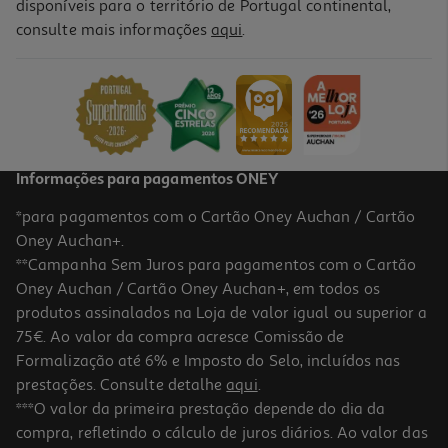
disponíveis para o território de Portugal continental,
4.9
(65)
consulte mais informações
aqui
.
Recarga Eucerin Hf Elasticity Dia Spf30 50ml
37.84 €/un
37,84 €
Informações para pagamentos ONEY
*para pagamentos com o Cartão Oney Auchan / Cartão
Oney Auchan+.
**Campanha Sem Juros para pagamentos com o Cartão
Oney Auchan / Cartão Oney Auchan+, em todos os
produtos assinalados na Loja de valor igual ou superior a
75€. Ao valor da compra acresce Comissão de
Formalização até 6% e Imposto do Selo, incluídos nas
prestações. Consulte detalhe
aqui
.
4.4
(55)
Creme Eucerin Hyaluron Filler Dia Spf30 50ml
***O valor da primeira prestação depende do dia da
compra, refletindo o cálculo de juros diários. Ao valor das
926 €/Lt