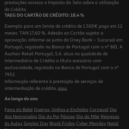
prestações acresce o Imposto do Selo sobre a utilização
46,30 €
de Crédito.
TAEG DO CARTÃO DE CRÉDITO: 18,4 %
Exemplo para um limite de crédito de 1.500€ pago em 12
meses. TAN 17,60 %. Adesão ao Cartão sujeita a
aprovação. Informe-se junto do Oney Bank – Sucursal em
Portugal, registado no Banco de Portugal com o nº 881. A
Auchan Retail Portugal, S.A. atua na qualidade de
Intermediário de Crédito a título acessório com
exclusividade, registado no Banco de Portugal com o nº
7952.
Informação referente à prestação de serviços de
intermediação de crédito,
aqui
.
Creme Fluído Avene Hyaluron Activ B3 Spf50 40ml
Ao longo do ano
1057.75 €/Lt
Feira do Bebé
Queijos, Vinhos e Enchidos
Carnaval
Dia
42,31 €
dos Namorados
Dia do Pai
Páscoa
Dia da Mãe
Regresso
às Aulas
Singles' Day
Black Friday
Cyber Monday
Natal