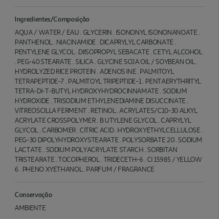
Ingredientes/Composição
AQUA / WATER / EAU . GLYCERIN . ISONONYL ISONONANOATE .
PANTHENOL . NIACINAMIDE . DICAPRYLYL CARBONATE .
PENTYLENE GLYCOL . DIISOPROPYL SEBACATE . CETYL ALCOHOL
. PEG-40 STEARATE . SILICA . GLYCINE SOJA OIL / SOYBEAN OIL .
HYDROLYZED RICE PROTEIN . ADENOS INE . PALMITOYL
TETRAPEPTIDE-7 . PALMITOYL TRIPEPTIDE-1 . PENTAERYTHRITYL
TETRA-DI-T-BUTYL HYDROXYHYDROCINNAMATE . SODIUM
HYDROXIDE . TRISODIUM ETHYLENEDIAMINE DISUCCINATE .
VITREOSCILLA FERMENT . RETINOL . ACRYLATES/C10-30 ALKYL
ACRYLATE CROSSPOLYMER . B UTYLENE GLYCOL . CAPRYLYL
GLYCOL . CARBOMER . CITRIC ACID . HYDROXYETHYLCELLULOSE .
PEG-30 DIPOLYHYDROXYSTEARATE . POLYSORBATE 20 . SODIUM
LACTATE . SODIUM POLYACRYLATE STARCH . SORBITAN
TRISTEARATE . TOCOPHEROL . TRIDECETH-6 . CI 15985 / YELLOW
6 . PHENO XYETHANOL . PARFUM / FRAGRANCE
Conservação
AMBIENTE