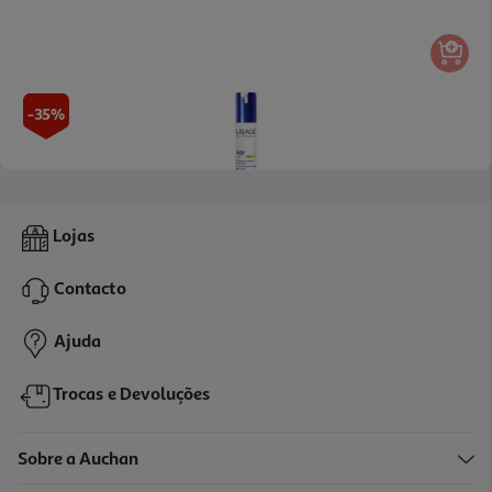
-35%
Creme Uriage Age Lift Protector Spf30 40ml
Lojas
27.26 €/un
Price reduced from
to
41,94 €
Contacto
27,26 €
Promoção
Ajuda
Trocas e Devoluções
Sobre a Auchan