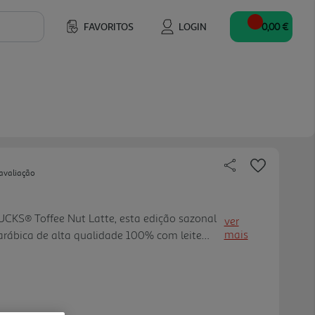
FAVORITOS
LOGIN
0,00 €
avaliação
UCKS® Toffee Nut Latte, esta edição sazonal
ver
mais
arábica de alta qualidade 100% com leite
ma camada macia de espuma. É o sabor doce
. Esta é a época para descobrir o sabor rico e
 combinado com o calor das notas torradas e
 cremoso. Faça esta STARBUCKS® Toffee Nut