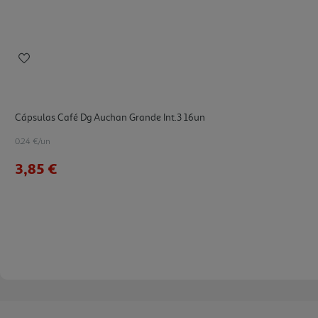
Cápsulas Café Dg Auchan Grande Int.3 16un
0.24 €/un
3,85 €