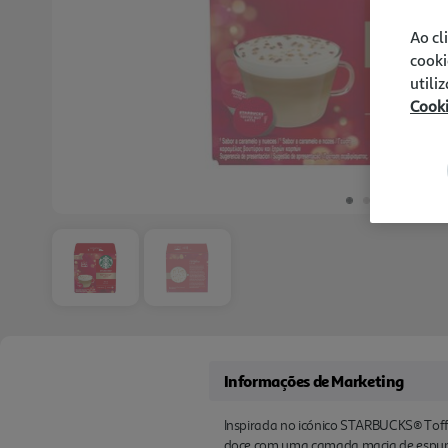
Ao cl
cooki
utili
Cook
Informações de Marketing
Inspirada no icónico STARBUCKS® Toffee
doce com uma camada macia de espuma. 