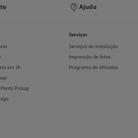
to
Ajuda
3.9
(31)
Serviços
asa
Serviços de instalação
e
Impressão de fotos
ess em 1h
Programa de afiliados
oja
Ponto Pickup
rega