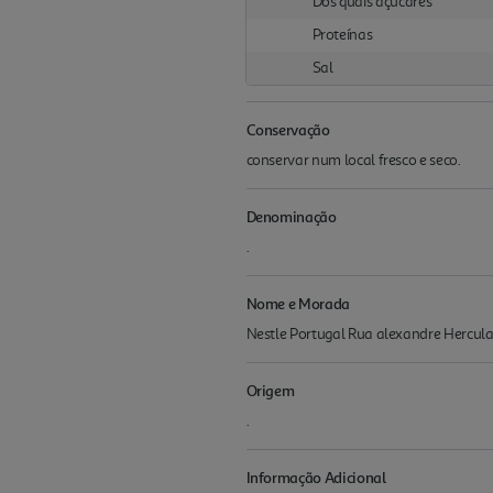
Dos quais açúcares
Proteínas
Sal
Conservação
conservar num local fresco e seco.
Denominação
.
Nome e Morada
Nestle Portugal Rua alexandre Hercul
Origem
.
Informação Adicional