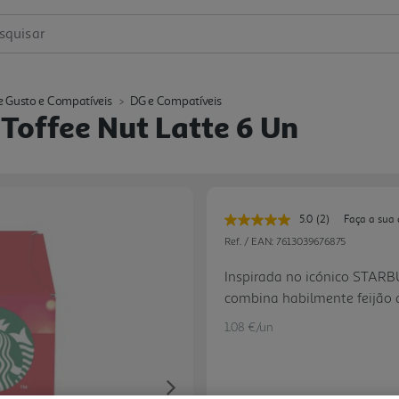
squisar
e Gusto e Compatíveis
DG e Compatíveis
Toffee Nut Latte 6 Un
5.0
(2)
Faça a sua 
Leu
2
Ref. / EAN:
7613039676875
avaliações.
Link
Inspirada no icónico STARB
para
combina habilmente feijão 
a
mesma
lácteo e toffee doce com u
página.
1.08 €/un
das férias, tudo numa caneca
amanteigado do toffee doce
misturado com leite liso e
Next