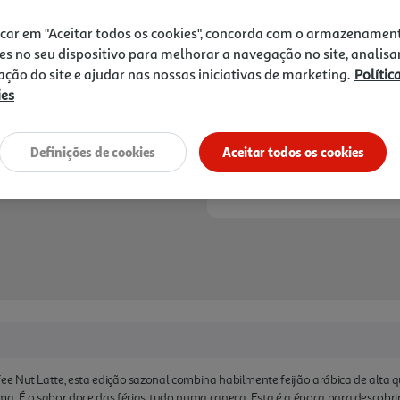
6,49 €
Latte Limited Edition em 
Gusto®.
icar em "Aceitar todos os cookies", concorda com o armazenamen
Notas de preparação
es no seu dispositivo para melhorar a navegação no site, analisa
zação do site e ajudar nas nossas iniciativas de marketing.
Polític
ies
Definições de cookies
Aceitar todos os cookies
 Nut Latte, esta edição sazonal combina habilmente feijão arábica de alta q
É o sabor doce das férias, tudo numa caneca. Esta é a época para descobrir