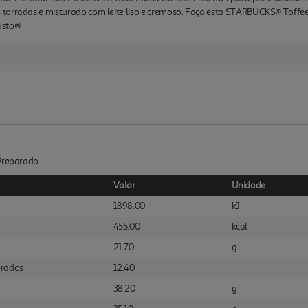
torradas e misturado com leite liso e cremoso. Faça esta STARBUCKS® Toffee 
sto®.
:Preparado
Valor
Unidade
1898.00
kJ
455.00
kcal
21.70
g
urados
12.40
38.20
g