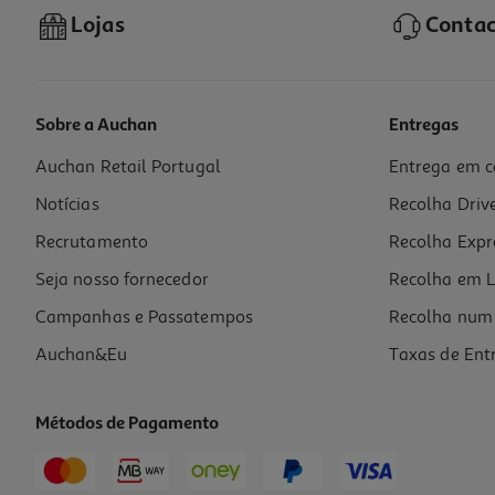
Lojas
Contac
Sobre a Auchan
Entregas
Auchan Retail Portugal
Entrega em c
Cápsulas Café Dg Auchan Lungo Int.5 16un
Notícias
Recolha Driv
0.24 €/un
Recrutamento
Recolha Expr
3,85 €
Seja nosso fornecedor
Recolha em L
Campanhas e Passatempos
Recolha num 
Auchan&Eu
Taxas de Ent
Métodos de Pagamento