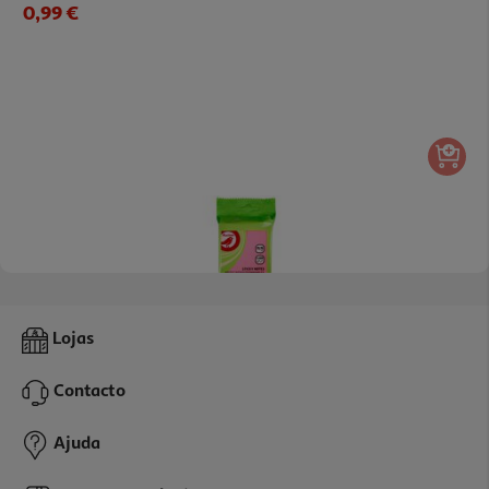
0,99 €
Bloco De Notas Auchan 400 Folhas Aderentes 75x75mm
Lojas
3.99 €/un
Contacto
3,99 €
Ajuda