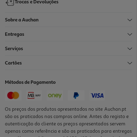
Trocas e Devoluções
Sobre a Auchan
Entregas
-20%
Serviços
5.0
(1)
Cartões
Blocos De Notas Aderentes Auchan Amarelo 75x75mm 100 Folhas
0.55 €/un
Métodos de Pagamento
Price reduced from
to
0,69 €
0,55 €
Promoção
Os preços dos produtos apresentados no site Auchan.pt
são os praticados nas compras online. Antes do registo e
autenticação do cliente os preços apresentados servem
apenas como referência e são os praticados para entregas