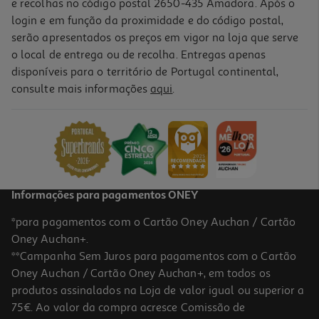
e recolhas no código postal 2650-435 Amadora. Após o
login e em função da proximidade e do código postal,
serão apresentados os preços em vigor na loja que serve
o local de entrega ou de recolha. Entregas apenas
disponíveis para o território de Portugal continental,
consulte mais informações
aqui
.
Folhas Autocolantes Auchan Amarelo Neon 100 Folhas
1.59 €/un
1,59 €
Informações para pagamentos ONEY
*para pagamentos com o Cartão Oney Auchan / Cartão
Oney Auchan+.
**Campanha Sem Juros para pagamentos com o Cartão
Oney Auchan / Cartão Oney Auchan+, em todos os
produtos assinalados na Loja de valor igual ou superior a
75€. Ao valor da compra acresce Comissão de