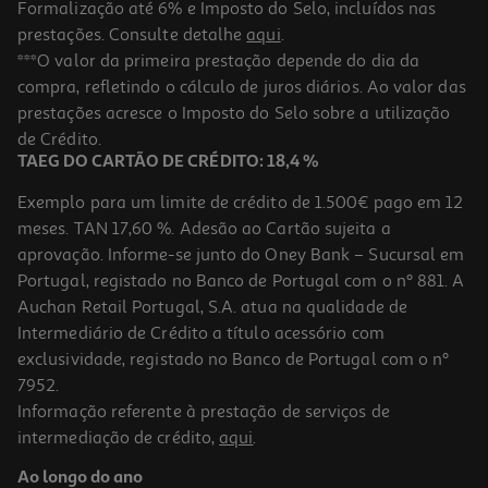
Formalização até 6% e Imposto do Selo, incluídos nas
prestações. Consulte detalhe
aqui
.
Conjunto De 4 Blocos De Notas Auchan Aderentes Com 50 Folhas
***O valor da primeira prestação depende do dia da
50x40mm
compra, refletindo o cálculo de juros diários. Ao valor das
1.29 €/un
prestações acresce o Imposto do Selo sobre a utilização
1,29 €
de Crédito.
TAEG DO CARTÃO DE CRÉDITO: 18,4 %
Exemplo para um limite de crédito de 1.500€ pago em 12
meses. TAN 17,60 %. Adesão ao Cartão sujeita a
aprovação. Informe-se junto do Oney Bank – Sucursal em
Portugal, registado no Banco de Portugal com o nº 881. A
Auchan Retail Portugal, S.A. atua na qualidade de
Intermediário de Crédito a título acessório com
-10%
exclusividade, registado no Banco de Portugal com o nº
7952.
Informação referente à prestação de serviços de
intermediação de crédito,
aqui
.
Conjunto De 4 Marcadores Aderentes Com Dispensador Com 36
Folhas Auchan
Ao longo do ano
2.69 €/un