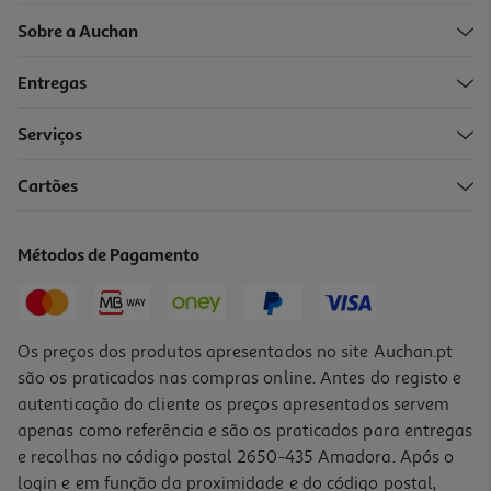
Sobre a Auchan
Entregas
-10%
Serviços
Cartões
Garrafa Metalica C/ Pega Snoopy
17.99 €/un
Métodos de Pagamento
Price reduced from
to
19,95 €
17,99 €
Promoção
Os preços dos produtos apresentados no site Auchan.pt
são os praticados nas compras online. Antes do registo e
autenticação do cliente os preços apresentados servem
apenas como referência e são os praticados para entregas
e recolhas no código postal 2650-435 Amadora. Após o
login e em função da proximidade e do código postal,
-20%