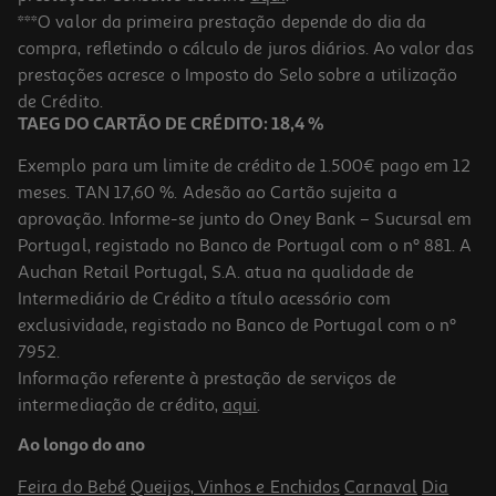
Garrafa Metálica Pusheen
***O valor da primeira prestação depende do dia da
compra, refletindo o cálculo de juros diários. Ao valor das
13.95 €/un
prestações acresce o Imposto do Selo sobre a utilização
13,95 €
de Crédito.
TAEG DO CARTÃO DE CRÉDITO: 18,4 %
Exemplo para um limite de crédito de 1.500€ pago em 12
meses. TAN 17,60 %. Adesão ao Cartão sujeita a
aprovação. Informe-se junto do Oney Bank – Sucursal em
Portugal, registado no Banco de Portugal com o nº 881. A
Auchan Retail Portugal, S.A. atua na qualidade de
Intermediário de Crédito a título acessório com
exclusividade, registado no Banco de Portugal com o nº
7952.
Informação referente à prestação de serviços de
intermediação de crédito,
aqui
.
Caixa Mistério Anime Xl
Ao longo do ano
19.99 €/un
Feira do Bebé
Queijos, Vinhos e Enchidos
Carnaval
Dia
19,99 €