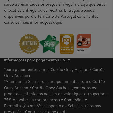
serão apresentados os preços em vigor na loja que serve
o local de entrega ou de recolha. Entregas apenas
disponíveis para o território de Portugal continental,
consulte mais informações
aqui
.
Giftset Pokemon Caneca + Manta Padrão 1
7.99 €/un
Price reduced from
to
9,99 €
7,99 €
Promoção
Informações para pagamentos ONEY
*para pagamentos com o Cartão Oney Auchan / Cartão
Oney Auchan+.
**Campanha Sem Juros para pagamentos com o Cartão
Oney Auchan / Cartão Oney Auchan+, em todos os
produtos assinalados na Loja de valor igual ou superior a
75€. Ao valor da compra acresce Comissão de
Formalização até 6% e Imposto do Selo, incluídos nas
prestações. Consulte detalhe
aqui
.