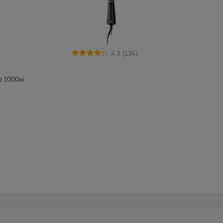
4.3
(134)
sa 1000w