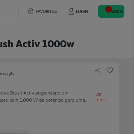
FAVORITOS
LOGIN
0,00 €
ush Activ 1000w
avaliação
tiva Brush Activ proporciona um
ver
mais
pre, com 1.000 W de potência para uma
ço. Com um design ergonómico, a Brush Activ
o com maior conforto e precisão, com
onal graças às duas escovas rotativas (de 40 e
ativade de 30 mm, ao concentrador de alta