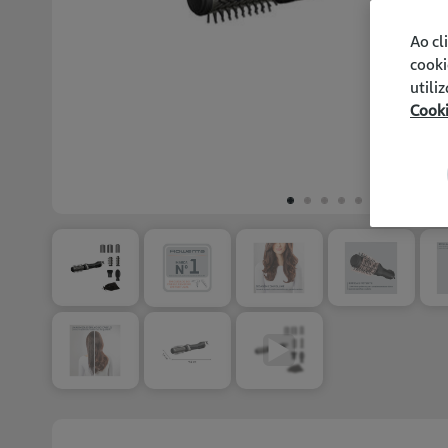
Ao cl
cooki
utili
Cook