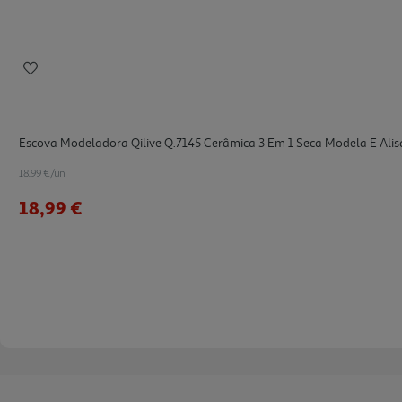
Escova Modeladora Qilive Q.7145 Cerâmica 3 Em 1 Seca Modela E Ali
18.99 €/un
18,99 €