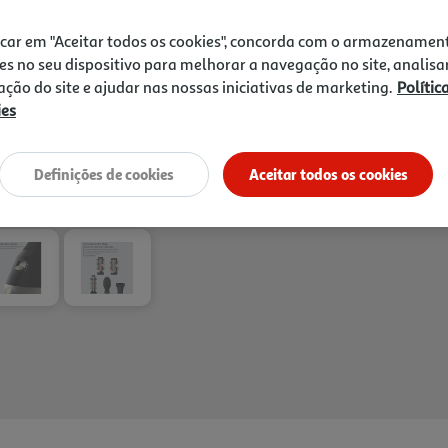
precisão e à escova de cerd
Receba em casa a 11/08/2026
, se
qualidade permite o acabame
1h
Recolha em loja Express
*
icar em "Aceitar todos os cookies", concorda com o armazenamen
brilhantes que nunca passa
3h
Recolha Drive
*
es no seu dispositivo para melhorar a navegação no site, analisa
*Mediante disponibilidade de slot de entreg
zação do site e ajudar nas nossas iniciativas de marketing.
Polític
ies
Definições de cookies
Aceitar todos os cookies