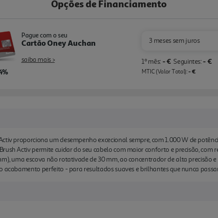
Opções de Financiamento
Pague com o seu
3 meses sem juros
Cartão Oney Auchan
saiba mais >
- €
- €
1º mês:
Seguintes:
,4%
- €
MTIC (Valor Total):
 Activ proporciona um desempenho excecional sempre, com 1.000 W de potên
rush Activ permite cuidar do seu cabelo com maior conforto e precisão, com re
mm), uma escova não rotativade de 30 mm, ao concentrador de alta precisão e 
 o acabamento perfeito - para resultados suaves e brilhantes que nunca pass