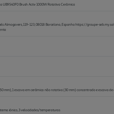
a UB9540F0 Brush Activ 1000W Rotativa Cerâmica
dels Almogavers, 119-123, 08018 Barcelona, Espanha https://groupe-seb.my.s
enta
e 50 mm), 1 escova em cerâmica não rotativa (30 mm) concentrado e escova de 
, sistema iónico, 3 velocidades/temperaturas