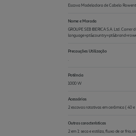
Escova Modeladora de Cabelo Rowent
Nome e Morada
GROUPE SEB IBERICA S.A. Ltd. Carrer 
language=pt&country=pt&brand=row
Precauções Utilização
.
Potência
1000 W
Acessórios
2 escovas rotativas em cerâmica ( 40 
Outras características
2 em 1: seca e estiliza, fluxo de ar frio