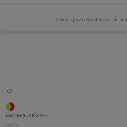
Devido a possíveis alterações de e
Espumante Castiço 0.75l
6.65 €/Lt