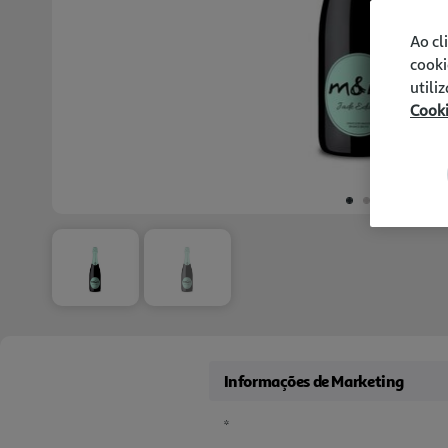
Ao cl
cooki
utili
Cook
Informações de Marketing
*