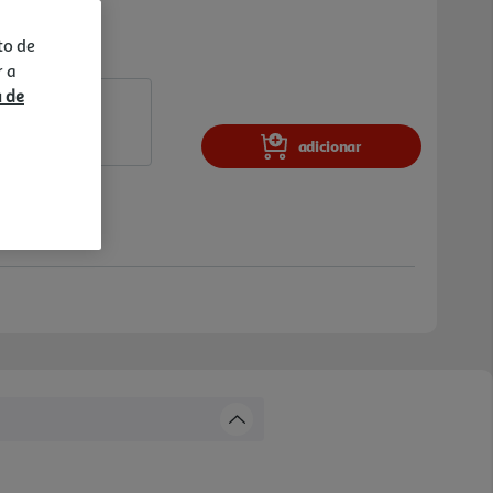
to de
r a
a de
adicionar