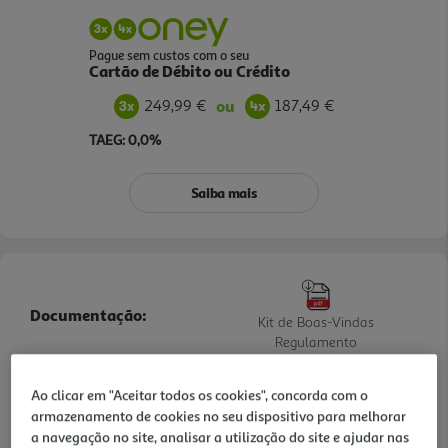
Pague sem custos com o seu
Cartão de Débito ou Crédito
249,99 €
187,49 €
ou
TAEG: 0,0%
Saiba mais
Documentação:
Kit de Boas-Vindas
Regulamento
Informações de Marketing
Ao clicar em "Aceitar todos os cookies", concorda com o
armazenamento de cookies no seu dispositivo para melhorar
A De'Longhi La Specialista Opera EC9555.M é uma máquina de café
a navegação no site, analisar a utilização do site e ajudar nas