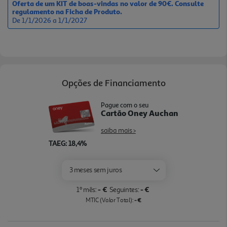
Oferta de um KIT de boas-vindas no valor de 90€. Consulte
Tamping Station reduz a sujidade e apoia uma
regulamento na Ficha de Produto.
De 1/1/2026 a 1/1/2027
prensagem mais consistente, enquanto a pré-
infusão dinâmica adapta o tempo à densidade da
dose. Para bebidas com leite, o vaporizador My
LatteArt cool-touch facilita a criação de espuma
manual e é mais seguro de manusear e limpar.
Opções de Financiamento
Com funções para espresso, café, americano, água
quente, Cold Brew e Espresso Cool, depósito de 2 l,
Pague com o seu
2 filtros e acabamento em metal, integra
Cartão Oney Auchan
personalização, design e versatilidade para o café
saiba mais >
diário.
TAEG: 18,4%
3 meses sem juros
- €
- €
1º mês:
Seguintes:
- €
MTIC (Valor Total):