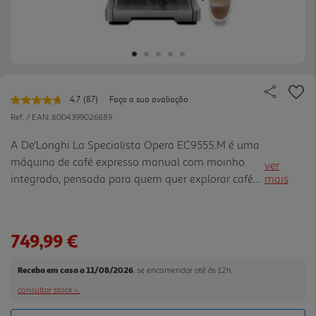
4.7
(87)
Faça a sua avaliação
Leu
87
Ref. / EAN:
8004399026889
avaliações.
Link
A De'Longhi La Specialista Opera EC9555.M é uma
para
máquina de café expresso manual com moinho
a
ver
mesma
integrado, pensada para quem quer explorar cafés
mais
página.
quentes e frios em casa com maior controlo sobre
cada extração. Com 1550 W, pressão de 19 bar e
sistema Advanced Th ermoblock, fica pronta a usar
749,99 €
em menos de 20 segundos e ajuda a manter uma
preparação estável. O controlo de temperatura
Receba em casa a 11/08/2026
, se encomendar até às 12h.
ativo com PID, as 15 definições de moagem e os 3
consultar stock >.
perfis de temperatura permitem ajustar o resultado
ao tipo de grão e à bebida pretend ida. A Smart