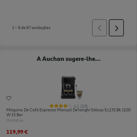
A Auchan sugere-lhe...
4.1
(10)
Máquina De Café Expresso Manual De'longhi Stilosa Ec235.bk 1100
W 15 Bar
119.99 €/un
119,99 €