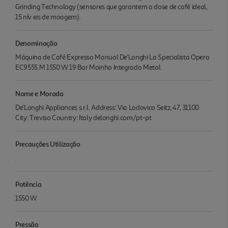
Grinding Technology (sensores que garantem a dose de café ideal,
15 nív eis de moagem).
Denominação
Máquina de Café Expresso Manual De'Longhi La Specialista Opera
EC9555.M 1550 W 19 Bar Moinho Integrado Metal
Nome e Morada
De'Longhi Appliances s.r.l. Address: Via Lodovico Seitz, 47, 31100
City: Treviso Country: Italy delonghi.com/pt-pt
Precauções Utilização
.
Potência
1550 W
Pressão