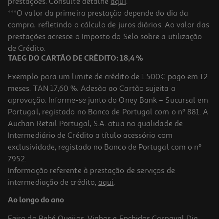
prestações. Consulte detalhe
aqui
.
4.1
(68)
Máquina De Café Espresso Manual De'longhi Dedica Style Ec685.m
***O valor da primeira prestação depende do dia da
Metal 15 Bar
compra, refletindo o cálculo de juros diários. Ao valor das
209.99 €/un
prestações acresce o Imposto do Selo sobre a utilização
209,99 €
de Crédito.
TAEG DO CARTÃO DE CRÉDITO: 18,4 %
Exemplo para um limite de crédito de 1.500€ pago em 12
meses. TAN 17,60 %. Adesão ao Cartão sujeita a
aprovação. Informe-se junto do Oney Bank – Sucursal em
Portugal, registado no Banco de Portugal com o nº 881. A
Auchan Retail Portugal, S.A. atua na qualidade de
Intermediário de Crédito a título acessório com
exclusividade, registado no Banco de Portugal com o nº
7952.
Informação referente à prestação de serviços de
2.0
(2)
intermediação de crédito,
aqui
.
Máquina De Café Espresso Manual Krups Precision Xp801t10 15
Bar 1380 W
Ao longo do ano
399.99 €/un
399,99 €
Feira do Bebé
Queijos, Vinhos e Enchidos
Carnaval
Dia