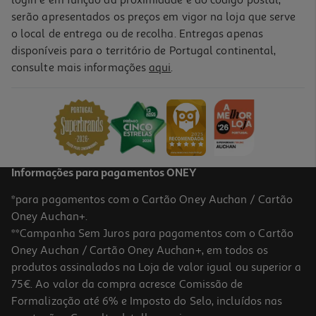
login e em função da proximidade e do código postal,
serão apresentados os preços em vigor na loja que serve
o local de entrega ou de recolha. Entregas apenas
disponíveis para o território de Portugal continental,
4.0
(41)
consulte mais informações
aqui
.
Máquina De Café Expresso Manual De'longhi Dedica Style Ec685.r
1300 W 15 Bar Vermelha
179.99 €/un
179,99 €
Informações para pagamentos ONEY
*para pagamentos com o Cartão Oney Auchan / Cartão
Oney Auchan+.
**Campanha Sem Juros para pagamentos com o Cartão
Oney Auchan / Cartão Oney Auchan+, em todos os
produtos assinalados na Loja de valor igual ou superior a
75€. Ao valor da compra acresce Comissão de
Formalização até 6% e Imposto do Selo, incluídos nas