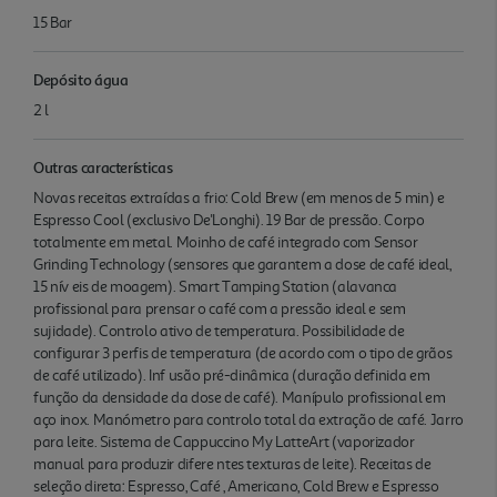
15 Bar
Depósito água
2 l
Outras características
Novas receitas extraídas a frio: Cold Brew (em menos de 5 min) e
Espresso Cool (exclusivo De'Longhi). 19 Bar de pressão. Corpo
totalmente em metal. Moinho de café integrado com Sensor
Grinding Technology (sensores que garantem a dose de café ideal,
15 nív eis de moagem). Smart Tamping Station (alavanca
profissional para prensar o café com a pressão ideal e sem
sujidade). Controlo ativo de temperatura. Possibilidade de
configurar 3 perfis de temperatura (de acordo com o tipo de grãos
de café utilizado). Inf usão pré-dinâmica (duração definida em
função da densidade da dose de café). Manípulo profissional em
aço inox. Manómetro para controlo total da extração de café. Jarro
para leite. Sistema de Cappuccino My LatteArt (vaporizador
manual para produzir difere ntes texturas de leite). Receitas de
seleção direta: Espresso, Café , Americano, Cold Brew e Espresso