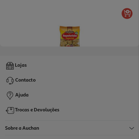
4.5
(2)
Rapadura Especial Dacolônia 160g
Lojas
14.31 €/Kg
Contacto
2,29 €
Ajuda
Trocas e Devoluções
Sobre a Auchan