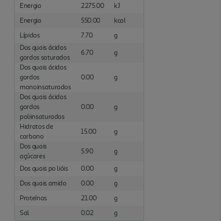
Energia
2275.00
kJ
Energia
550.00
kcal
Lípidos
7.70
g
Dos quais ácidos
6.70
g
gordos saturados
Dos quais ácidos
gordos
0.00
g
monoinsaturados
Dos quais ácidos
gordos
0.00
g
poliinsaturados
Hidratos de
15.00
g
carbono
Dos quais
5.90
g
açúcares
Dos quais po lióis
0.00
g
Dos quais amido
0.00
g
Proteínas
21.00
g
Sal
0.02
g