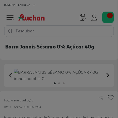
RESERVAR
ENTREGA
Pesquisar
Barra Jannis Sésamo 0% Açúcar 40g
Previous
Ne
Faça a sua avaliação
Ref. / EAN:
5201041023934
Barra com sementes de Sésamo, alto teor de fibra, fonte de