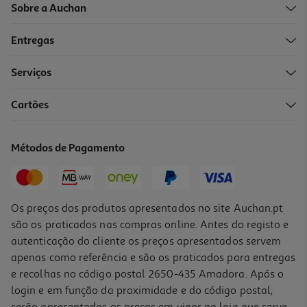
Sobre a Auchan
Entregas
-10%
Serviços
Cartões
Livro O Que Fazer E Não Fazer P/ Ter Sucesso De Ricardo Costa
15.93 €/un
Métodos de Pagamento
17,70 €
PVP de editor
15,93 €
Os preços dos produtos apresentados no site Auchan.pt
são os praticados nas compras online. Antes do registo e
autenticação do cliente os preços apresentados servem
apenas como referência e são os praticados para entregas
e recolhas no código postal 2650-435 Amadora. Após o
login e em função da proximidade e do código postal,
-10%
serão apresentados os preços em vigor na loja que serve