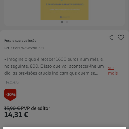
Faça a sua avaliação
Ref. / EAN:
9789899181625
- Imagine o que é receber 1600 euros num mês, e,
no seguinte, 800. É isso que vai acontecer-lhe um
ver
dia: as previsões atuais indicam que quem se
mais
reformar daqui a 20 anos vai receber cerca de
14.31 €/un
metade do seu último rendimento. - Já não é
su!ciente poupar. Tod os os analistas o dizem:
-10%
investir é, hoje, urgente e obrigatório para garantir
o seu futuro e a sua sobrevivência. - Na linguagem
15,90 €
PVP de editor
14,31 €
descomplicada a que já habituaram o público, o
Doutor Finanças explica-nos neste livro o bé-à-bá
dos investimentos, e como po de começar hoje
Notas de preparação