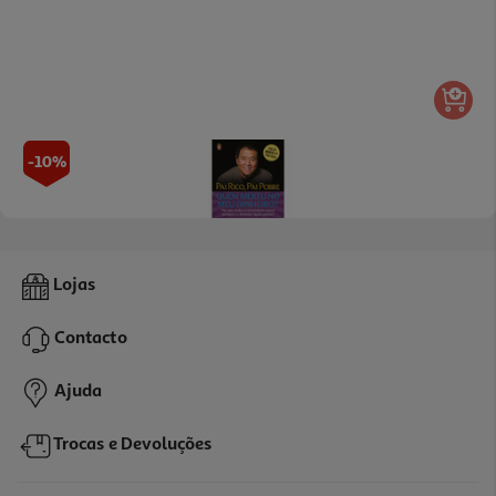
-10%
Livro Pai Rico Pai Pobre - Quem Mexeu No Meu Dinheiro?
Lojas
16.07 €/un
17,85 €
PVP de editor
Contacto
16,07 €
Ajuda
Trocas e Devoluções