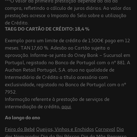
***O valor da primeira prestação depende do dia da
compra, refletindo o cálculo de juros diários. Ao valor das
19.76 €/un
prestações acresce o Imposto do Selo sobre a utilização
20,95 €
PVP de editor
19,76 €
de Crédito.
TAEG DO CARTÃO DE CRÉDITO: 18,4 %
Exemplo para um limite de crédito de 1.500€ pago em 12
meses. TAN 17,60 %. Adesão ao Cartão sujeita a
aprovação. Informe-se junto do Oney Bank – Sucursal em
Portugal, registado no Banco de Portugal com o nº 881. A
Auchan Retail Portugal, S.A. atua na qualidade de
Intermediário de Crédito a título acessório com
-10%
exclusividade, registado no Banco de Portugal com o nº
7952.
Informação referente à prestação de serviços de
intermediação de crédito,
aqui
.
Livro O Livro De Elon
Ao longo do ano
18.89 €/un
20,99 €
PVP de editor
Feira do Bebé
Queijos, Vinhos e Enchidos
Carnaval
Dia
18,89 €
dos Namorados
Dia do Pai
Páscoa
Dia da Mãe
Regresso