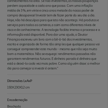
conhecimentos na área. Se não investirmos, as nossas poupanças
perdem capacidade a cada ano que passa. Com uma inflação
média de 3 %, em vinte e cinco anos metade do nosso poder de
compra desaparece! Investir tem de fazer parte do seu dia a dia.
Hoje, não há desculpas para que isto não aconteça. Há produtos e
serviços para todas as carteiras, a ssim como diferentes níveis de
risco e de conhecimento. A tecnologia facilita imenso o processo e a
informação está disponível. Para dar uma ajuda, o Doutor
Finanças escreveu um livro com o bê-à-bá dos investimentos,
escrito e organizado de forma tão simp les que qualquer pessoa vai
conseguir compreender este mundo - mesmo que não seja muito
bom a matemática. Não se esqueça: rendimentos passados não
garantem rendimentos futuros. E dinheiro parado é dinheiro que
está a deixá-lo cada vez mais pobre. Como alg uém disse: o melhor
dia para começar a investir é ontem."
Dimensões LxAxP
150X230X12 cm
Encadernação
Brochado