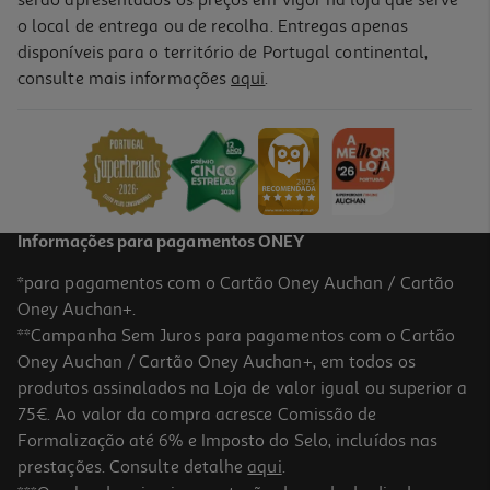
o local de entrega ou de recolha. Entregas apenas
disponíveis para o território de Portugal continental,
consulte mais informações
aqui
.
Livro Morre Sem Nada
14.85 €/un
16,50 €
PVP de editor
14,85 €
Informações para pagamentos ONEY
*para pagamentos com o Cartão Oney Auchan / Cartão
Oney Auchan+.
**Campanha Sem Juros para pagamentos com o Cartão
Oney Auchan / Cartão Oney Auchan+, em todos os
-6%
produtos assinalados na Loja de valor igual ou superior a
75€. Ao valor da compra acresce Comissão de
Formalização até 6% e Imposto do Selo, incluídos nas
prestações. Consulte detalhe
aqui
.
5.0
(1)
Livro Pai Rico Pai Pobre De Robert T. Kiyosaki