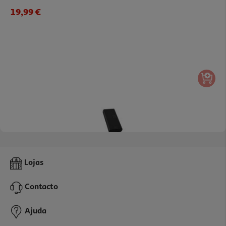
19,99 €
4.1
(8)
Powerbank Qilive 600177283 Preto 20 000 Mah
Lojas
22.99 €/un
Contacto
22,99 €
Ajuda