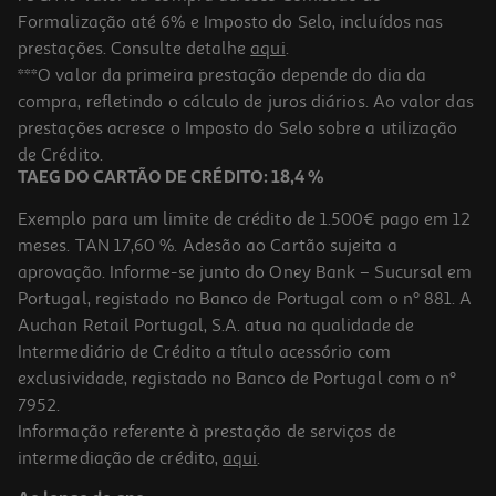
Formalização até 6% e Imposto do Selo, incluídos nas
prestações. Consulte detalhe
aqui
.
Powerbank Magnetico Qilive 600137893 5000mah Branco
***O valor da primeira prestação depende do dia da
compra, refletindo o cálculo de juros diários. Ao valor das
17.99 €/un
prestações acresce o Imposto do Selo sobre a utilização
17,99 €
de Crédito.
TAEG DO CARTÃO DE CRÉDITO: 18,4 %
Exemplo para um limite de crédito de 1.500€ pago em 12
meses. TAN 17,60 %. Adesão ao Cartão sujeita a
aprovação. Informe-se junto do Oney Bank – Sucursal em
Portugal, registado no Banco de Portugal com o nº 881. A
Auchan Retail Portugal, S.A. atua na qualidade de
Intermediário de Crédito a título acessório com
exclusividade, registado no Banco de Portugal com o nº
7952.
Informação referente à prestação de serviços de
intermediação de crédito,
aqui
.
Powerbank Baseus Bipow Pro 20w 10000mah Azul