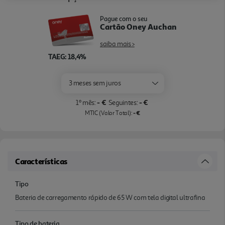
Pague com o seu
Cartão Oney Auchan
saiba mais >
TAEG: 18,4%
3 meses sem juros
- €
- €
1º mês:
Seguintes:
- €
MTIC (Valor Total):
Características
Tipo
Bateria de carregamento rápido de 65 W com tela digital ultrafina
Tipo de bateria