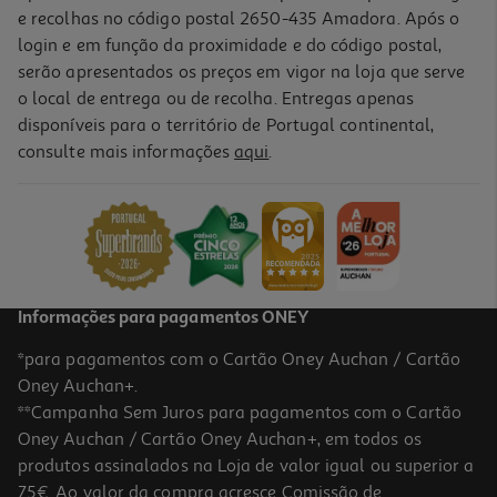
e recolhas no código postal 2650-435 Amadora. Após o
login e em função da proximidade e do código postal,
serão apresentados os preços em vigor na loja que serve
o local de entrega ou de recolha. Entregas apenas
disponíveis para o território de Portugal continental,
4.0
(3)
consulte mais informações
aqui
.
Powerbank Qilive 600183092 Preto 10 000 Mah 15w
18.99 €/un
18,99 €
Informações para pagamentos ONEY
*para pagamentos com o Cartão Oney Auchan / Cartão
Oney Auchan+.
**Campanha Sem Juros para pagamentos com o Cartão
Oney Auchan / Cartão Oney Auchan+, em todos os
produtos assinalados na Loja de valor igual ou superior a
75€. Ao valor da compra acresce Comissão de