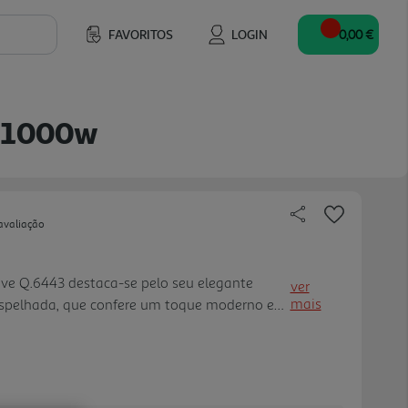
FAVORITOS
LOGIN
0,00 €
x 1000w
avaliação
ive Q.6443 destaca-se pelo seu elegante
ver
mais
spelhada, que confere um toque moderno e
nologia Flatbed, sem prato giratório,
totalmente plana no interior , permitindo
ores dimensões de forma mais uniforme e
cada utilização. Com capacidade de 25L,