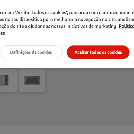
potência até 1000W e função
Receba em casa a 10/08/2026
, s
aquecer, cozinhar e gratinar
1h
Recolha em loja Express
*
icar em "Aceitar todos os cookies", concorda com o armazenamen
eficiência.
3h
Recolha Drive
*
es no seu dispositivo para melhorar a navegação no site, analisa
*Mediante disponibilidade de slot de entreg
zação do site e ajudar nas nossas iniciativas de marketing.
Polític
ies
Definições de cookies
Aceitar todos os cookies