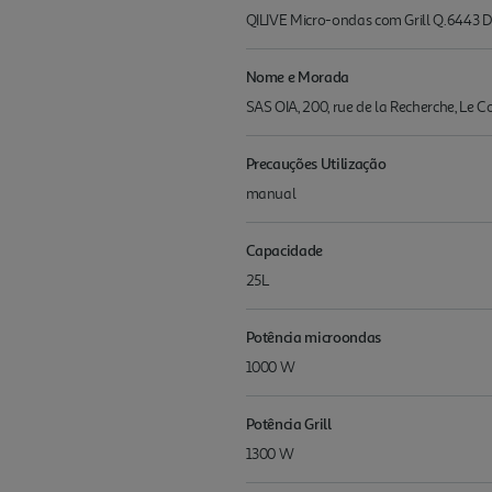
QILIVE Micro-ondas com Grill Q.6443 D
Nome e Morada
SAS OIA, 200, rue de la Recherche, Le 
Precauções Utilização
manual
Capacidade
25L
Potência microondas
1000 W
Potência Grill
1300 W