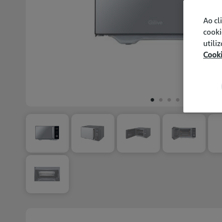
Ao cl
cooki
utili
Cook