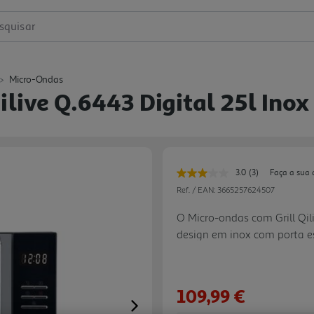
squisar
Micro-Ondas
ilive Q.6443 Digital 25l Ino
3.0
(3)
Faça a sua 
Leu
3
Ref. / EAN:
3665257624507
avaliações.
Link
O Micro-ondas com Grill Qil
para
design em inox com porta e
a
mesma
sofisticado à cozinha. A tec
página.
proporciona uma superfície 
aquecer recipientes de mai
109,99 €
facilitando a limpeza após 
Next