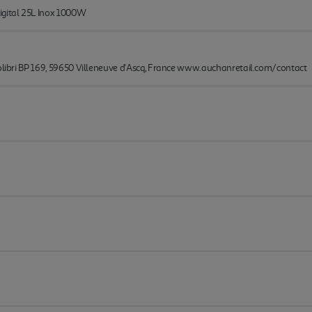
igital 25L Inox 1000W
Colibri BP 169, 59650 Villeneuve d'Ascq, France www.auchanretail.com/contact