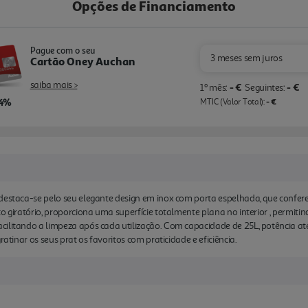
Opções de Financiamento
Pague com o seu
3 meses sem juros
Cartão Oney Auchan
saiba mais >
- €
- €
1º mês:
Seguintes:
,4%
- €
MTIC (Valor Total):
 destaca-se pelo seu elegante design em inox com porta espelhada, que confer
o giratório, proporciona uma superfície totalmente plana no interior , permiti
ilitando a limpeza após cada utilização. Com capacidade de 25L, potência até
ratinar os seus prat os favoritos com praticidade e eficiência.