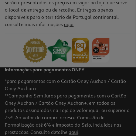
serão apresentados os preços em vigor na loja que serve
o local de entrega ou de recolha. Entregas apenas
disponíveis para o território de Portugal continental,
4.0
(1)
consulte mais informações
aqui
.
Caixa Com Missangas One Two Fun Modelos Sortidos
9.99 €/un
9,99 €
Informações para pagamentos ONEY
*para pagamentos com o Cartão Oney Auchan / Cartão
Oney Auchan+.
**Campanha Sem Juros para pagamentos com o Cartão
Oney Auchan / Cartão Oney Auchan+, em todos os
produtos assinalados na Loja de valor igual ou superior a
75€. Ao valor da compra acresce Comissão de
Formalização até 6% e Imposto do Selo, incluídos nas
prestações. Consulte detalhe
aqui
.