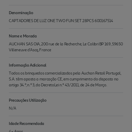
Denominação
CAPTADORES DE LUZ ONE TWO FUN:SET 28PCS 600167514
Nome e Morada
AUCHAN SAS OIA, 200 rue de la Recherche, Le Colibri BP 169, 59650
Villeneuve d'Ascq, France
Informação Adicional
Todos os brinquedos comercializados pela Auchan Retail Portugal,
S.A. têm aposta a marcação CE, em cumprimento do disposto no
artigo 34.º, n.º 3, do DecretoLei n.º 43/2011, de 24 de Março.
Precauções Utilização
N/A
Idade Recomendada
4+ Anos