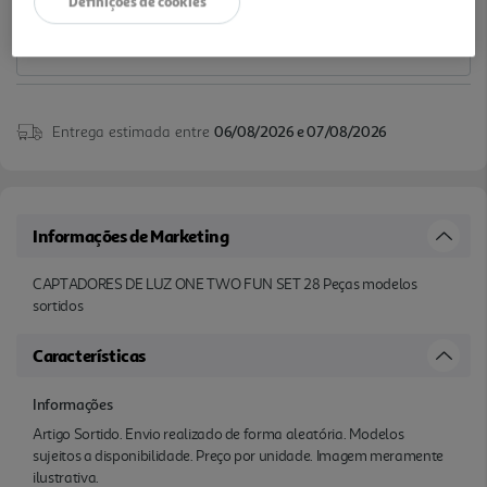
Definições de cookies
Entrega estimada entre
06/08/2026 e 07/08/2026
Informações de Marketing
CAPTADORES DE LUZ ONE TWO FUN SET 28 Peças modelos
sortidos
Características
Informações
Artigo Sortido. Envio realizado de forma aleatória. Modelos
sujeitos a disponibilidade. Preço por unidade. Imagem meramente
ilustrativa.