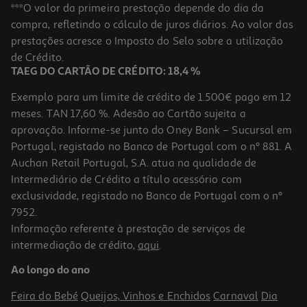
Estúdio Stickers One Two Fun
***O valor da primeira prestação depende do dia da
compra, refletindo o cálculo de juros diários. Ao valor das
19.99 €/un
prestações acresce o Imposto do Selo sobre a utilização
19,99 €
de Crédito.
TAEG DO CARTÃO DE CRÉDITO: 18,4 %
Exemplo para um limite de crédito de 1.500€ pago em 12
meses. TAN 17,60 %. Adesão ao Cartão sujeita a
aprovação. Informe-se junto do Oney Bank – Sucursal em
Portugal, registado no Banco de Portugal com o nº 881. A
Auchan Retail Portugal, S.A. atua na qualidade de
Intermediário de Crédito a título acessório com
exclusividade, registado no Banco de Portugal com o nº
7952.
Informação referente à prestação de serviços de
4.0
(3)
intermediação de crédito,
aqui
.
Set De Missangas One Two Fun Modelos Sortidos
Ao longo do ano
6.99 €/un
Feira do Bebé
Queijos, Vinhos e Enchidos
Carnaval
Dia
6,99 €