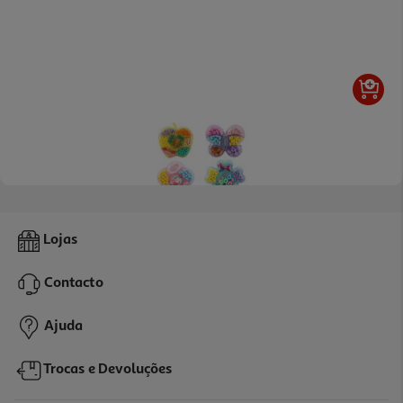
1.0
(1)
Missangas One Two Fun Modelos Sortidos
Lojas
1.99 €/un
Contacto
1,99 €
Ajuda
Trocas e Devoluções