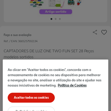
Faça a sua avaliação
Ref. / EAN:
3665257592134
CAPTADORES DE LUZ ONE TWO FUN SET 28 Peças
modelos sortidos
Ao clicar em "Aceitar todos os cookies", concorda com o
11.99 €/un
armazenamento de cookies no seu dispositivo para melhorar
a navegação no site, analisar a utilização do site e ajudar nas
nossas iniciativas de marketing.
Política de Cookies
11,99 €
Aceitar todos os cookies
Notas de preparação