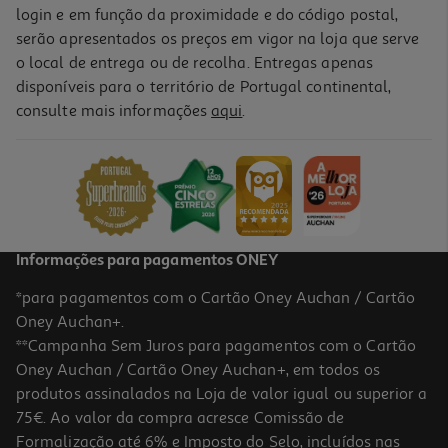
login e em função da proximidade e do código postal,
serão apresentados os preços em vigor na loja que serve
o local de entrega ou de recolha. Entregas apenas
disponíveis para o território de Portugal continental,
consulte mais informações
aqui
.
Informações para pagamentos ONEY
*para pagamentos com o Cartão Oney Auchan / Cartão
Oney Auchan+.
**Campanha Sem Juros para pagamentos com o Cartão
Oney Auchan / Cartão Oney Auchan+, em todos os
produtos assinalados na Loja de valor igual ou superior a
75€. Ao valor da compra acresce Comissão de
Formalização até 6% e Imposto do Selo, incluídos nas