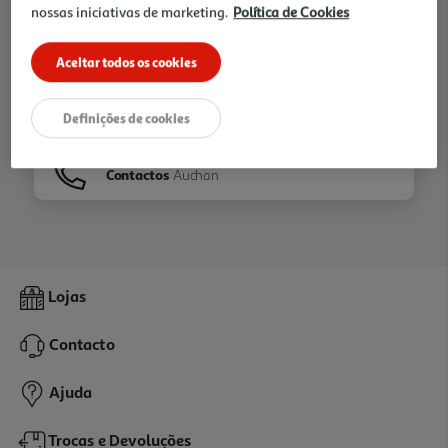
nossas iniciativas de marketing.
Política de Cookies
Ir para
Homepage
Aceitar todos os cookies
Veja os nossos
Folhetos
Definições de cookies
Contactos
Auchan
Lojas
Contacto
Ajuda
Trocas e Devoluções