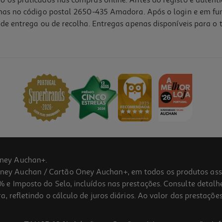
o os praticados nas compras online. Antes do registo e autent
lhas no código postal 2650-435 Amadora. Após o login e em fu
de entrega ou de recolha. Entregas apenas disponíveis para o t
ney Auchan+.
 Auchan / Cartão Oney Auchan+, em todos os produtos assina
 e Imposto do Selo, incluídos nas prestações. Consulte detal
 refletindo o cálculo de juros diários. Ao valor das prestações