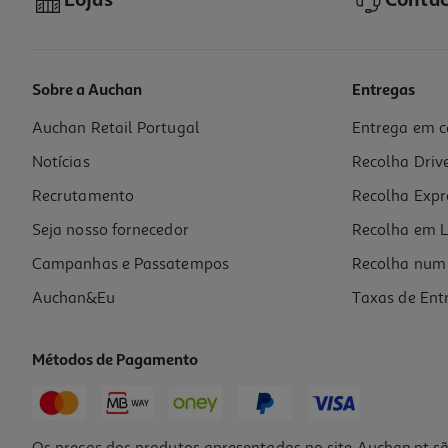
Lojas
Contac
Sobre a Auchan
Entregas
Auchan Retail Portugal
Entrega em c
Lip Gloss Shine Star Crazy Chic Modelos Sortidos
Notícias
Recolha Driv
4.99 €/un
Recrutamento
Recolha Expr
4,99 €
Seja nosso fornecedor
Recolha em L
Campanhas e Passatempos
Recolha num 
Auchan&Eu
Taxas de Ent
Métodos de Pagamento