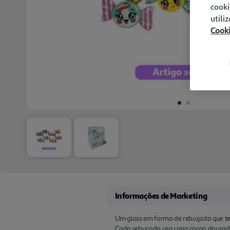
cooki
utili
Cook
Informações de Marketing
Um gloss em forma de rebuçado que te 
Cada rebuçado usa uma coroa dourada, 