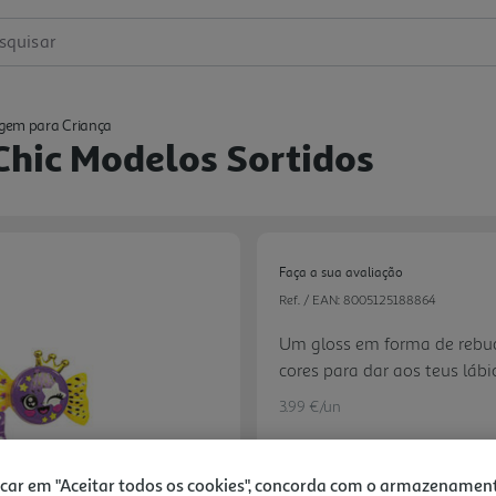
squisar
gem para Criança
Chic Modelos Sortidos
Faça a sua avaliação
Ref. / EAN:
8005125188864
Um gloss em forma de rebu
cores para dar aos teus láb
na moda. Cada rebuçado us
3.99 €/un
animaizinhos da linha, todo
maquilhagem são testados e 
que as meninas possam brin
icar em "Aceitar todos os cookies", concorda com o armazenamen
Next