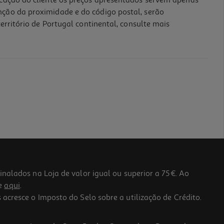
icação do cliente os preços apresentados servem apenas
nção da proximidade e do código postal, serão
erritório de Portugal continental, consulte mais
lados na Loja de valor igual ou superior a 75€. Ao
he
aqui
.
 acresce o Imposto do Selo sobre a utilização de Crédito.