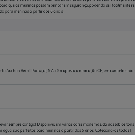
s, para que as meninas possam brincar em segurança, podendo ser facilmente r
o para meninas a partir dos 6 ano s.
la Auchan Retail Portugal, S.A. têm aposta a marcação CE, em cumprimento do d
var sempre contigo! Disponível em várias cores modernas, dá aos lábios tons 
m água, são perfeitos para meninas a partir dos 6 anos. Coleciona-os todos !