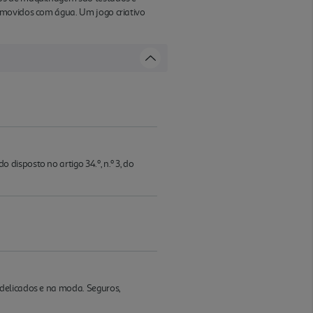
emovidos com água. Um jogo criativo
isposto no artigo 34.º, n.º 3, do
delicados e na moda. Seguros,