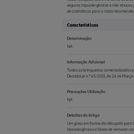
seguros, hipoalergénicos e não tóxico
de cosméticos para o rosto recomendad
Características
Denominação
NA
Informação Adicional
Todos os brinquedos comercializados pe
DecretoLei n.º 43/2011, de 24 de Março.
Precauções Utilização
NA
Detalhes do Artigo
Um gloss em forma de rebuçado para le
hipoalergénicos e fáceis de remover co