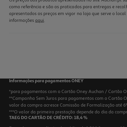
Os preços dos produtos apresentados no site Auchan.pt sã
como referência e são os praticados para entregas e reco
apresentados os preços em vigor na loja que serve o local 
informações
aqui
.
Lip Gloss Twinkle Crazy Chic Modelos Sortidos
4.99 €/un
4,99 €
Informações para pagamentos ONEY
*para pagamentos com o Cartão Oney Auchan / Cartão O
**Campanha Sem Juros para pagamentos com o Cartão Oney
valor da compra acresce Comissão de Formalização até 6%
***O valor da primeira prestação depende do dia da compra,
TAEG DO CARTÃO DE CRÉDITO: 18,4 %