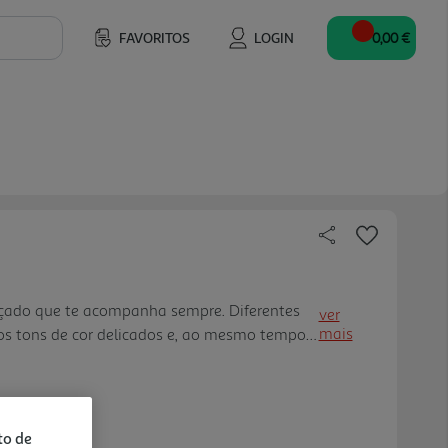
FAVORITOS
LOGIN
0,00 €
çado que te acompanha sempre. Diferentes
ver
mais
ios tons de cor delicados e, ao mesmo tempo,
a uma coroa dourada, tal como os outros
s para colecionar. Os pro dutos de
seguros, hipoalergénicos e não tóxicos, para
car em segurança, podendo ser facilmente
to de