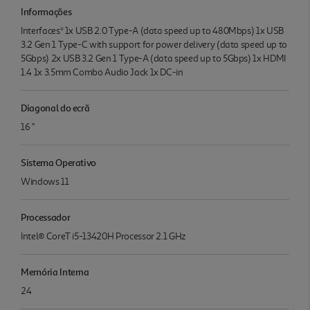
Informações
Interfaces* 1x USB 2.0 Type-A (data speed up to 480Mbps) 1x USB
3.2 Gen 1 Type-C with support for power delivery (data speed up to
5Gbps) 2x USB 3.2 Gen 1 Type-A (data speed up to 5Gbps) 1x HDMI
1.4 1x 3.5mm Combo Audio Jack 1x DC-in
Diagonal do ecrã
16 "
Sistema Operativo
Windows 11
Processador
Intel® CoreT i5-13420H Processor 2.1 GHz
Memória Interna
24