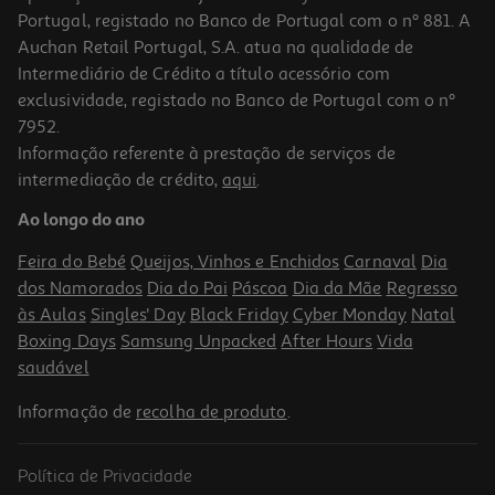
Portugal, registado no Banco de Portugal com o nº 881. A
Auchan Retail Portugal, S.A. atua na qualidade de
Intermediário de Crédito a título acessório com
exclusividade, registado no Banco de Portugal com o nº
7952.
Informação referente à prestação de serviços de
intermediação de crédito,
aqui
.
Portátil Asus Vivobook 15.6" Amd R5 16gb 512gb Amd Radeont
Graphics)
Ao longo do ano
599.99 €/un
Feira do Bebé
Queijos, Vinhos e Enchidos
Carnaval
Dia
599,99 €
dos Namorados
Dia do Pai
Páscoa
Dia da Mãe
Regresso
às Aulas
Singles' Day
Black Friday
Cyber Monday
Natal
Boxing Days
Samsung Unpacked
After Hours
Vida
saudável
Informação de
recolha de produto
.
Política de Privacidade