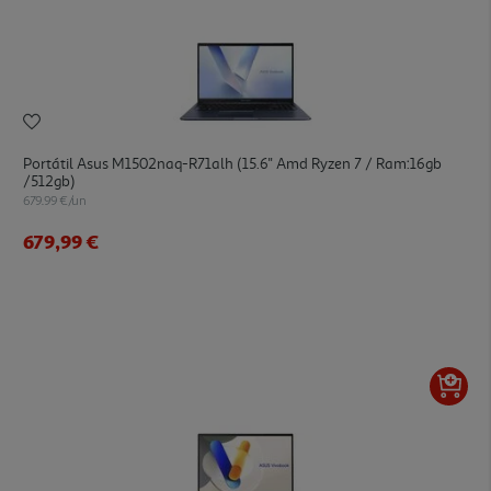
Portátil Asus M1502naq-R71alh (15.6'' Amd Ryzen 7 / Ram:16gb
/512gb)
679.99 €/un
679,99 €