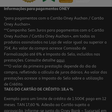
Informações para pagamentos ONEY
*para pagamentos com o Cartão Oney Auchan / Cartão
Oney Auchan+.
**Campanha Sem Juros para pagamentos com o Cartão
Oney Auchan / Cartão Oney Auchan+, em todos os
produtos assinalados na Loja de valor igual ou superior a
75€. Ao valor da compra acresce Comissão de
Formalização até 6% e Imposto do Selo, incluídos nas
prestações. Consulte detalhe
aqui
.
Portátil Hp 15-Fd0074np (15.6'' Intel I5-1334u Ram:16gb 512gb Intel
***O valor da primeira prestação depende do dia da
Iris X Graphics)
compra, refletindo o cálculo de juros diários. Ao valor das
699.99 €/un
prestações acresce o Imposto do Selo sobre a utilização
699,99 €
de Crédito.
TAEG DO CARTÃO DE CRÉDITO: 18,4 %
Exemplo para um limite de crédito de 1.500€ pago em 12
meses. TAN 17,60 %. Adesão ao Cartão sujeita a
aprovação. Informe-se junto do Oney Bank – Sucursal em