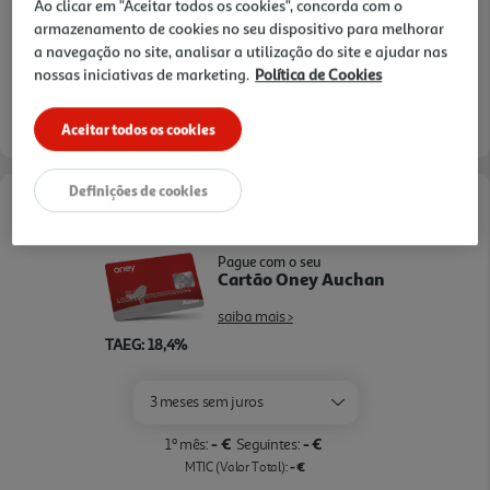
Ao clicar em "Aceitar todos os cookies", concorda com o
3h
Recolha Drive
*
armazenamento de cookies no seu dispositivo para melhorar
*Mediante disponibilidade de slot de entrega e stock em loja.
a navegação no site, analisar a utilização do site e ajudar nas
consultar stock >.
nossas iniciativas de marketing.
Política de Cookies
Aceitar todos os cookies
Definições de cookies
Opções de Financiamento
Pague com o seu
Cartão Oney Auchan
saiba mais >
TAEG: 18,4%
3 meses sem juros
- €
- €
1º mês:
Seguintes:
- €
MTIC (Valor Total):