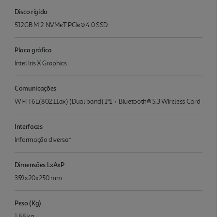
Disco rígido
512GB M.2 NVMeT PCIe® 4.0 SSD
Placa gráfica
Intel Iris X Graphics
Comunicações
Wi-Fi 6E(802.11ax) (Dual band) 1*1 + Bluetooth® 5.3 Wireless Card
Interfaces
Informação diversa*
Dimensões LxAxP
359x20x250 mm
Peso (Kg)
1.88 kg