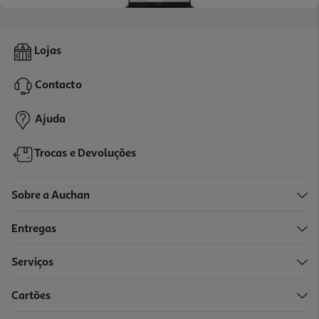
Portátil Asus Vivobook F1605va-74alhdpb1 (16" Intel Core7 150u
Lojas
Ram:16gb 1tb)
799.99 €/un
Contacto
799,99 €
Ajuda
Trocas e Devoluções
Sobre a Auchan
Entregas
Serviços
Cartões
Portátil Asus Vivobook F1504va-54alhdab2 (15.6" Intel I5/16/1tb)