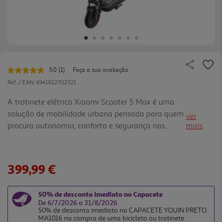
5.0
(1)
Faça a sua avaliação
Leu
uma
Ref. / EAN:
6941812702321
avaliação.
Link
A trotinete elétrica Xiaomi Scooter 5 Max é uma
para
solução de mobilidade urbana pensada para quem
a
ver
mesma
procura autonomia, conforto e segurança nas
mais
página.
deslocações diárias. Com rodas de 10 polegadas,
velocidade máxima até 25 km/h e autonomia
estimada até 60 km, adapta se bem a percursos
399,99 €
casatrabalho e viagens urbanas mais longas. A
potência máxima de 1000W ajuda a garantir uma
50% de desconto imediato no Capacete
condução fluida e mais confiante em cidade. O
De 6/7/2026 a 31/8/2026
ecrã LED mostra informações úteis como
50% de desconto imediato no CAPACETE YOUIN:PRETO
MA1016 na compra de uma bicicleta ou trotinete
velocidade, bateria, modo de condução, estado e