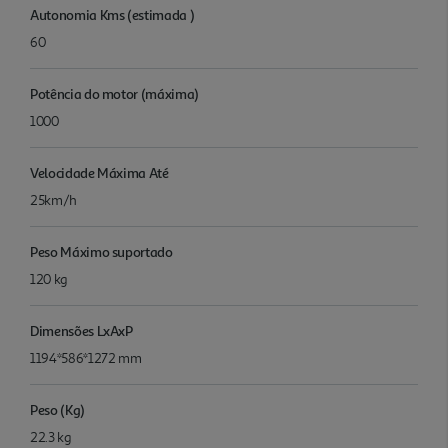
Autonomia Kms (estimada )
60
Potência do motor (máxima)
1000
Velocidade Máxima Até
25km/h
Peso Máximo suportado
120 kg
Dimensões LxAxP
1194*586*1272 mm
Peso (Kg)
22.3 kg