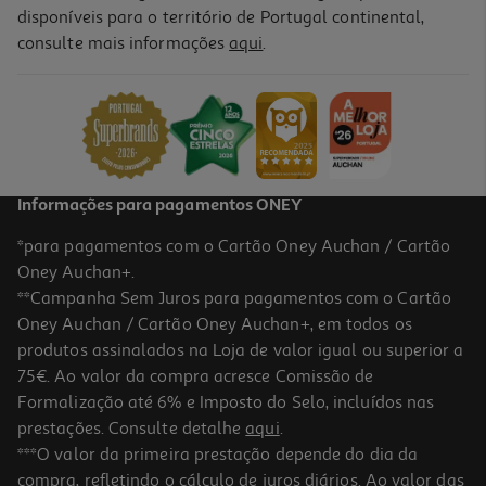
disponíveis para o território de Portugal continental,
5.0
(1)
consulte mais informações
aqui
.
Trotinete Xiaomi Scooter 6 Pro
549.99 €/un
549,99 €
Informações para pagamentos ONEY
*para pagamentos com o Cartão Oney Auchan / Cartão
Oney Auchan+.
**Campanha Sem Juros para pagamentos com o Cartão
Oney Auchan / Cartão Oney Auchan+, em todos os
produtos assinalados na Loja de valor igual ou superior a
75€. Ao valor da compra acresce Comissão de
Formalização até 6% e Imposto do Selo, incluídos nas
prestações. Consulte detalhe
aqui
.
5.0
(1)
Trotinete Navee Nt5 Max
***O valor da primeira prestação depende do dia da
compra, refletindo o cálculo de juros diários. Ao valor das
649.99 €/un