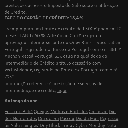
prestações acresce o Imposto do Selo sobre a utilização
649,99 €
de Crédito.
TAEG DO CARTÃO DE CRÉDITO: 18,4 %
Exemplo para um limite de crédito de 1.500€ pago em 12
meses. TAN 17,60 %. Adesão ao Cartão sujeita a
aprovação. Informe-se junto do Oney Bank – Sucursal em
Portugal, registado no Banco de Portugal com o nº 881. A
Auchan Retail Portugal, S.A. atua na qualidade de
Intermediário de Crédito a título acessório com
exclusividade, registado no Banco de Portugal com o nº
7952.
Informação referente à prestação de serviços de
intermediação de crédito,
aqui
.
Trotinete Xiaomi Scooter 6 Lite
Ao longo do ano
329.99 €/un
Feira do Bebé
Queijos, Vinhos e Enchidos
Carnaval
Dia
329,99 €
dos Namorados
Dia do Pai
Páscoa
Dia da Mãe
Regresso
às Aulas
Singles' Day
Black Friday
Cyber Monday
Natal