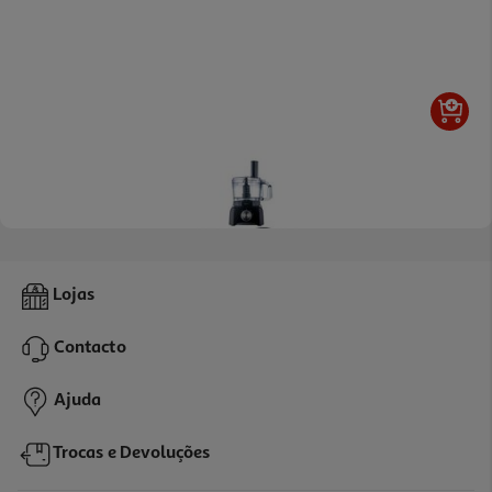
3.6
(8)
Robot De Cozinha Qilive Q.5681 6 Funções 2.1l
Lojas
37.99 €/un
Contacto
37,99 €
Ajuda
Trocas e Devoluções