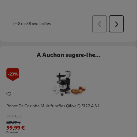
A Auchan sugere-lhe...
-23%
Robot De Cozinha Multifunções Qilive Q.5122 4.8 L
99.99 €/un
Price reduced from
to
129,99 €
99,99 €
Promoção