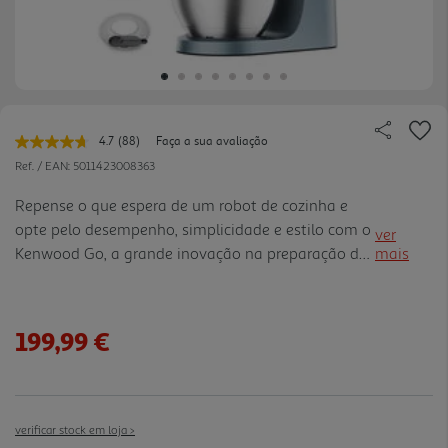
4.7
(88)
Faça a sua avaliação
Leu
88
Ref. / EAN:
5011423008363
avaliações.
Link
Repense o que espera de um robot de cozinha e
para
opte pelo desempenho, simplicidade e estilo com o
a
ver
mesma
Kenwood Go, a grande inovação na preparação de
mais
página.
alimentos. Compacto, duradouro e intuitivo, o
Kenwood Go é o companheiro perfeito para quem
gosta de cozinhar, c om um design revolucionário
199,99 €
que lhe dá mais espaço para a criatividade.
verificar stock em loja >