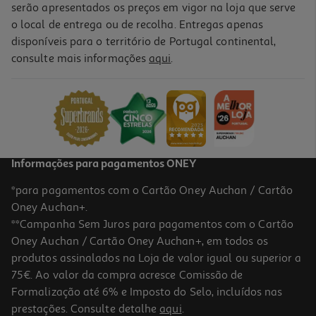
serão apresentados os preços em vigor na loja que serve
o local de entrega ou de recolha. Entregas apenas
disponíveis para o território de Portugal continental,
5.0
(5)
consulte mais informações
aqui
.
Robot De Cozinha Kenwood Kmix Kmx750rd 1000 W 5 L
299.99 €/un
299,99 €
Informações para pagamentos ONEY
*para pagamentos com o Cartão Oney Auchan / Cartão
Oney Auchan+.
**Campanha Sem Juros para pagamentos com o Cartão
Oney Auchan / Cartão Oney Auchan+, em todos os
produtos assinalados na Loja de valor igual ou superior a
75€. Ao valor da compra acresce Comissão de
Formalização até 6% e Imposto do Selo, incluídos nas
prestações. Consulte detalhe
aqui
.
4.0
(1)