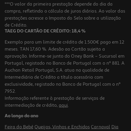
Robot De Cozinha Kenwood Khc30.000wh Branco 1000w 4.3l
***O valor da primeira prestação depende do dia da
compra, refletindo o cálculo de juros diários. Ao valor das
149.99 €/un
prestações acresce o Imposto do Selo sobre a utilização
149,99 €
de Crédito.
TAEG DO CARTÃO DE CRÉDITO: 18,4 %
Exemplo para um limite de crédito de 1.500€ pago em 12
meses. TAN 17,60 %. Adesão ao Cartão sujeita a
aprovação. Informe-se junto do Oney Bank – Sucursal em
Portugal, registado no Banco de Portugal com o nº 881. A
Auchan Retail Portugal, S.A. atua na qualidade de
Intermediário de Crédito a título acessório com
exclusividade, registado no Banco de Portugal com o nº
7952.
Informação referente à prestação de serviços de
intermediação de crédito,
aqui
.
Processador De Alimentos Bosch Multitalent 3 Plus Mcm3pm386
900 W 2.3 L
Ao longo do ano
109.99 €/un
Feira do Bebé
Queijos, Vinhos e Enchidos
Carnaval
Dia
109,99 €