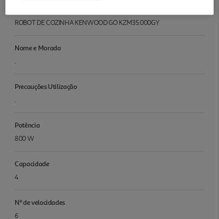
Denominação
ROBOT DE COZINHA KENWOOD GO KZM35.000GY
Nome e Morada
.
Precauções Utilização
.
Potência
800 W
Capacidade
4
Nº de velocidades
6