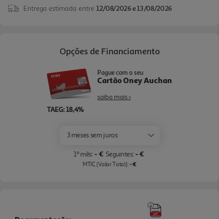
Entrega estimada entre
12/08/2026 e 13/08/2026
Opções de Financiamento
Pague com o seu
Cartão Oney Auchan
saiba mais >
TAEG: 18,4%
3 meses sem juros
- €
- €
1º mês:
Seguintes:
- €
MTIC (Valor Total):