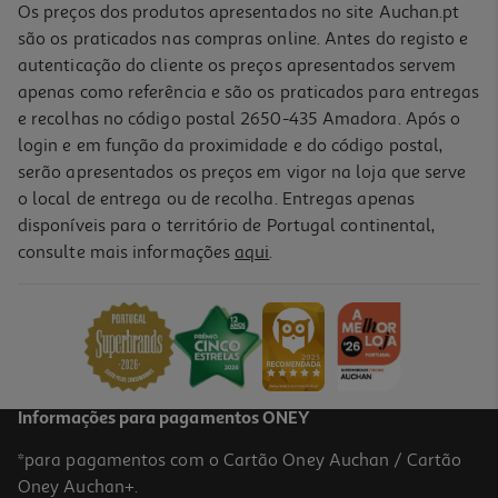
Os preços dos produtos apresentados no site Auchan.pt
são os praticados nas compras online. Antes do registo e
autenticação do cliente os preços apresentados servem
apenas como referência e são os praticados para entregas
e recolhas no código postal 2650-435 Amadora. Após o
login e em função da proximidade e do código postal,
-30%
serão apresentados os preços em vigor na loja que serve
o local de entrega ou de recolha. Entregas apenas
disponíveis para o território de Portugal continental,
consulte mais informações
aqui
.
Livro Ursito Tito - Piloto De Avião De Benji Davies
6.93 €/un
9,90 €
PVP de editor
6,93 €
Promoção
Informações para pagamentos ONEY
*para pagamentos com o Cartão Oney Auchan / Cartão
Oney Auchan+.