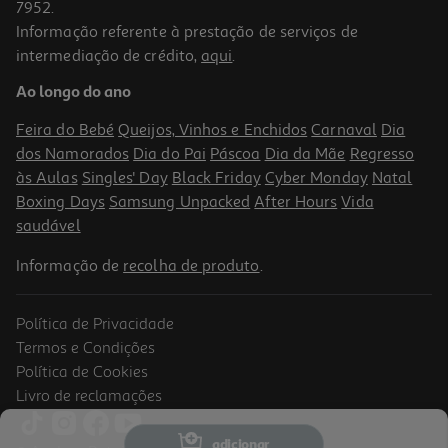
7952.
Informação referente à prestação de serviços de
intermediação de crédito,
aqui
.
Livro Ursito Tito - No Parque De Diversões
Ao longo do ano
6.93 €/un
9,90 €
PVP de editor
Feira do Bebé
Queijos, Vinhos e Enchidos
Carnaval
Dia
6,93 €
dos Namorados
Dia do Pai
Páscoa
Dia da Mãe
Regresso
Promoção
às Aulas
Singles' Day
Black Friday
Cyber Monday
Natal
Boxing Days
Samsung Unpacked
After Hours
Vida
saudável
Informação de
recolha de produto
.
Política de Privacidade
-19%
Termos e Condições
Política de Cookies
Livro de reclamações
Livro Ursito Tito Ao Volante De Uma Ambulância
adicionar