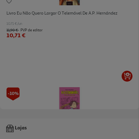
Livro Eu Não Quero Largar O Telemóvel De A.p. Hernández
10.71 €/un
11,90 €
PVP de editor
10,71 €
-10%
Livro O Estranhão - A Vida Não Mora Aqui
Lojas
13.95 €/un