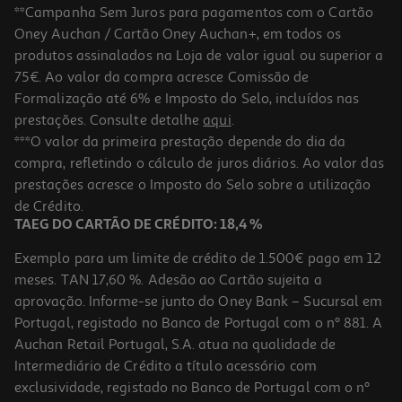
**Campanha Sem Juros para pagamentos com o Cartão
Oney Auchan / Cartão Oney Auchan+, em todos os
-30%
produtos assinalados na Loja de valor igual ou superior a
75€. Ao valor da compra acresce Comissão de
Formalização até 6% e Imposto do Selo, incluídos nas
prestações. Consulte detalhe
aqui
.
Livro Ursito Tito: Piloto De Corrida
***O valor da primeira prestação depende do dia da
compra, refletindo o cálculo de juros diários. Ao valor das
6.93 €/un
prestações acresce o Imposto do Selo sobre a utilização
9,90 €
PVP de editor
6,93 €
de Crédito.
Promoção
TAEG DO CARTÃO DE CRÉDITO: 18,4 %
Exemplo para um limite de crédito de 1.500€ pago em 12
meses. TAN 17,60 %. Adesão ao Cartão sujeita a
aprovação. Informe-se junto do Oney Bank – Sucursal em
Portugal, registado no Banco de Portugal com o nº 881. A
Auchan Retail Portugal, S.A. atua na qualidade de
Intermediário de Crédito a título acessório com
-30%
exclusividade, registado no Banco de Portugal com o nº