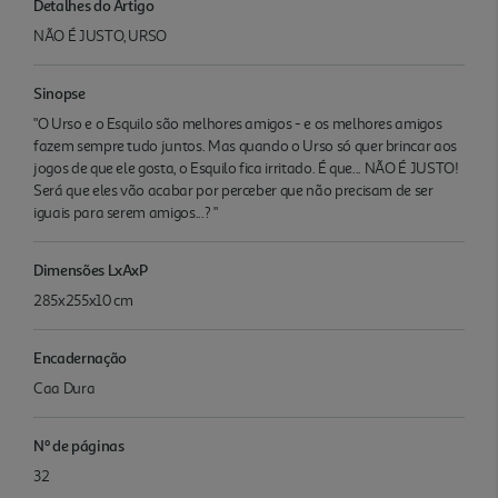
Detalhes do Artigo
NÃO É JUSTO, URSO
Sinopse
"O Urso e o Esquilo são melhores amigos - e os melhores amigos
fazem sempre tudo juntos. Mas quando o Urso só quer brincar aos
jogos de que ele gosta, o Esquilo fica irritado. É que... NÃO É JUSTO!
Será que eles vão acabar por perceber que não precisam de ser
iguais para serem amigos...? "
Dimensões LxAxP
285x255x10 cm
Encadernação
Caa Dura
Nº de páginas
32