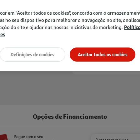
129,99 €
icar em "Aceitar todos os cookies", concorda com o armazenamen
Receba em casa a 11/08/2026
, se
es no seu dispositivo para melhorar a navegação no site, analisa
1h
Recolha em loja Express
*
zação do site e ajudar nas nossas iniciativas de marketing.
Polític
3h
Recolha Drive
*
ies
*Mediante disponibilidade de slot de entreg
Definições de cookies
Aceitar todos os cookies
Opções de Financiamento
Pague com o seu