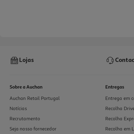
Lojas
Contac
Sobre a Auchan
Entregas
Auchan Retail Portugal
Entrega em c
Tablet Xiaomi Redmi Pad 2 (11'' 8/256gb Gray)
Notícias
Recolha Driv
259.99 €/un
Recrutamento
Recolha Expr
259,99 €
Seja nosso fornecedor
Recolha em L