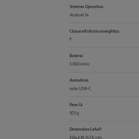
Sistema Operativo
Android 14
Classe eficiência energética
F
Bateria
5.000 mHa
Acessórios
cabo USB-C
Peso Gr
503 g
Dimensões LxAxP
156x239,7x7,8 mm