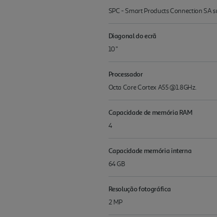
SPC - Smart Products Connection SA s
Diagonal do ecrã
10 "
Processador
Octa Core Cortex A55 @1.8GHz.
Capacidade de memória RAM
4
Capacidade memória interna
64 GB
Resolução fotográfica
2 MP