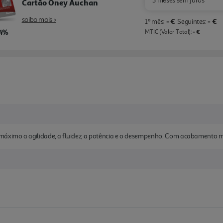
3 meses sem juros
Cartão Oney Auchan
saiba mais >
- €
- €
1º mês:
Seguintes:
,4%
- €
MTIC (Valor Total):
máximo a agilidade, a fluidez, a potência e o desempenho. Com acabamento me