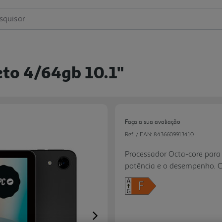
squisar
eto 4/64gb 10.1"
Faça a sua avaliação
Ref. / EAN:
8436609913410
Processador Octa-core para 
potência e o desempenho. 
INCELL
Next