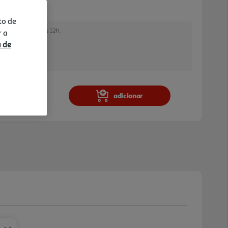
to de
 encomendar até às 12h.
r a
a de
a e stock em loja.
adicionar