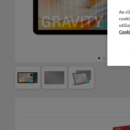
Ao cl
cooki
utili
Cook