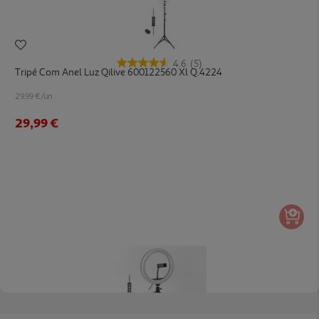
4.6
(5)
Tripé Com Anel Luz Qilive 600122560 Xl Q.4224
29.99 €/un
29,99 €