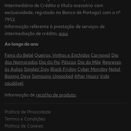
Intermediário de Crédito a título acessório com
exclusividade, registado no Banco de Portugal com o nº
7952.
Informação referente à prestação de serviços de
intermediação de crédito,
aqui
.
Selfie Stick Com Tripé Tnb Inselfiewh Bluetooth Pro
Ao longo do ano
24.99 €/un
Feira do Bebé
Queijos, Vinhos e Enchidos
Carnaval
Dia
24,99 €
dos Namorados
Dia do Pai
Páscoa
Dia da Mãe
Regresso
às Aulas
Singles' Day
Black Friday
Cyber Monday
Natal
Boxing Days
Samsung Unpacked
After Hours
Vida
saudável
Informação de
recolha de produto
.
Política de Privacidade
Termos e Condições
Política de Cookies