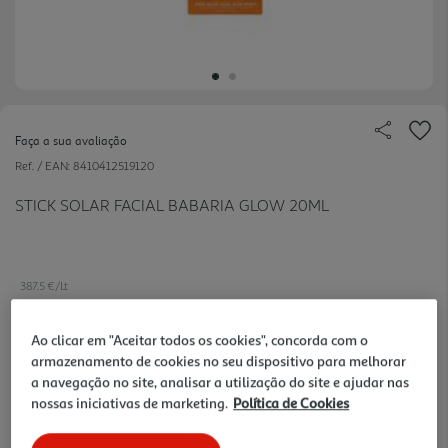
Faça a sua avaliação
Ref. / EAN:
8410412519120
STICK SOLAR FACIAL BABARIA GLOW 20ML
387.5 €/Lt
-10%
Ao clicar em "Aceitar todos os cookies", concorda com o
armazenamento de cookies no seu dispositivo para melhorar
Price reduced from
to
8,60 €
a navegação no site, analisar a utilização do site e ajudar nas
7,75 €
nossas iniciativas de marketing.
Política de Cookies
Promoção:
de 6/6/2026 a 15/9/2026