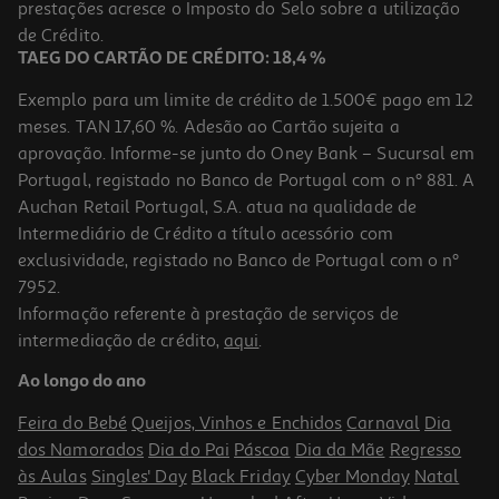
Price reduced from
to
prestações acresce o Imposto do Selo sobre a utilização
19,99 €
11,99 €
de Crédito.
Promoção
TAEG DO CARTÃO DE CRÉDITO: 18,4 %
Exemplo para um limite de crédito de 1.500€ pago em 12
meses. TAN 17,60 %. Adesão ao Cartão sujeita a
aprovação. Informe-se junto do Oney Bank – Sucursal em
Portugal, registado no Banco de Portugal com o nº 881. A
Auchan Retail Portugal, S.A. atua na qualidade de
Intermediário de Crédito a título acessório com
-40%
exclusividade, registado no Banco de Portugal com o nº
7952.
Informação referente à prestação de serviços de
4.6
(319)
intermediação de crédito,
aqui
.
Primer Nivea Sun Fps 50+ 2em1 30ml
Ao longo do ano
459.67 €/Lt
Price reduced from
to
22,99 €
Feira do Bebé
Queijos, Vinhos e Enchidos
Carnaval
Dia
13,79 €
dos Namorados
Dia do Pai
Páscoa
Dia da Mãe
Regresso
Promoção
às Aulas
Singles' Day
Black Friday
Cyber Monday
Natal