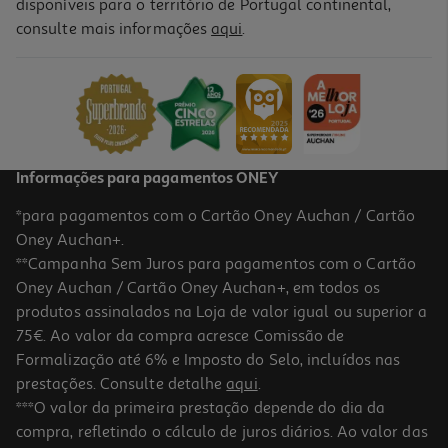
disponíveis para o território de Portugal continental,
3.0
(2)
consulte mais informações
aqui
.
Protetor Solar Ambre Solaire Niacinamida Fp50+ 40ml
299.75 €/Lt
Price reduced from
to
17,49 €
11,99 €
Promoção
Informações para pagamentos ONEY
*para pagamentos com o Cartão Oney Auchan / Cartão
Oney Auchan+.
**Campanha Sem Juros para pagamentos com o Cartão
Oney Auchan / Cartão Oney Auchan+, em todos os
-40%
produtos assinalados na Loja de valor igual ou superior a
75€. Ao valor da compra acresce Comissão de
Formalização até 6% e Imposto do Selo, incluídos nas
prestações. Consulte detalhe
aqui
.
Protetor Solar Ambre Solaire Vitamina C Fp50+ 40ml
***O valor da primeira prestação depende do dia da
compra, refletindo o cálculo de juros diários. Ao valor das
299.75 €/Lt