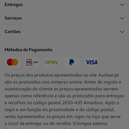
Entregas
-20%
Serviços
Cartões
Protetor Solar Rosto Babaria Hialurónico Spf50 75ml
119.87 €/Lt
Métodos de Pagamento
Price reduced from
to
11,30 €
8,99 €
Promoção
Os preços dos produtos apresentados no site Auchan.pt
são os praticados nas compras online. Antes do registo e
autenticação do cliente os preços apresentados servem
apenas como referência e são os praticados para entregas
e recolhas no código postal 2650-435 Amadora. Após o
login e em função da proximidade e do código postal,
-31%
serão apresentados os preços em vigor na loja que serve
o local de entrega ou de recolha. Entregas apenas