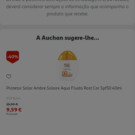
deverá considerar sempre a informação que acompanha o
produto que recebe.
A Auchan sugere-lhe...
-40%
Protetor Solar Ambre Solaire Aqua Fluido Rost Cor Spf50 40ml
9.59 €/un
Price reduced from
to
15,99 €
9,59 €
Promoção