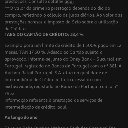
prestações. Consulte detalhe
aqui
.
Estojo Auchan Veludo Rosa Cosmic Vibes
***O valor da primeira prestação depende do dia da
compra, refletindo o cálculo de juros diários. Ao valor das
2 €/un
Price reduced from
to
prestações acresce o Imposto do Selo sobre a utilização
2,99 €
2,00 €
de Crédito.
Promoção
TAEG DO CARTÃO DE CRÉDITO: 18,4 %
Exemplo para um limite de crédito de 1.500€ pago em 12
meses. TAN 17,60 %. Adesão ao Cartão sujeita a
aprovação. Informe-se junto do Oney Bank – Sucursal em
Portugal, registado no Banco de Portugal com o nº 881. A
Auchan Retail Portugal, S.A. atua na qualidade de
Intermediário de Crédito a título acessório com
exclusividade, registado no Banco de Portugal com o nº
7952.
Informação referente à prestação de serviços de
intermediação de crédito,
aqui
.
Porta-Chave Auchan C/pend Cosmic Vibes
Ao longo do ano
1 €/un