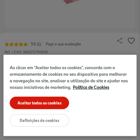
5.0
(1)
Faça a sua avaliação
Leu
uma
Ref. / EAN:
3665257746698
avaliação.
Link
0.99 €/un
para
Ao clicar em "Aceitar todos os cookies", concorda com o
a
armazenamento de cookies no seu dispositivo para melhorar
mesma
a navegação no site, analisar a utilização do site e ajudar nas
página.
nossas iniciativas de marketing.
Política de Cookies
0,99 €
Aceitar todos os cookies
Notas de preparação
Definições de cookies