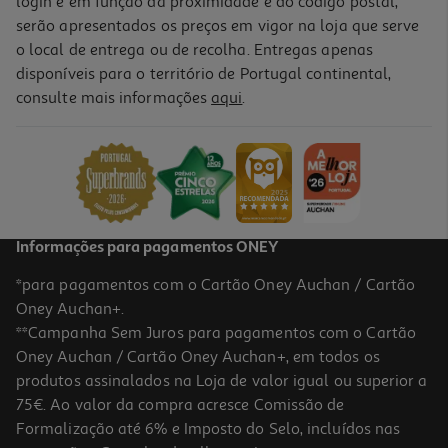
login e em função da proximidade e do código postal,
serão apresentados os preços em vigor na loja que serve
o local de entrega ou de recolha. Entregas apenas
disponíveis para o território de Portugal continental,
consulte mais informações
aqui
.
Porta Chaves Auchan Com Pendente Vintage Palette
1.99 €/un
1,99 €
Informações para pagamentos ONEY
*para pagamentos com o Cartão Oney Auchan / Cartão
Oney Auchan+.
**Campanha Sem Juros para pagamentos com o Cartão
Oney Auchan / Cartão Oney Auchan+, em todos os
-33%
produtos assinalados na Loja de valor igual ou superior a
75€. Ao valor da compra acresce Comissão de
Formalização até 6% e Imposto do Selo, incluídos nas