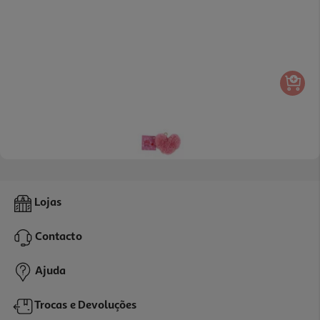
Porta Chaves Auchan Pendente Coração
Lojas
1.59 €/un
Contacto
1,59 €
Ajuda
Trocas e Devoluções