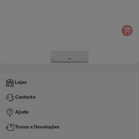
Ar Condicionado Whirlpool Spicr309wf Inverter 9000 Btu
Lojas
419.99 €/un
Contacto
419,99 €
Ajuda
Trocas e Devoluções