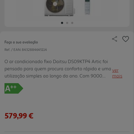
Faça a sua avaliação
Ref. / EAN:
8432884645114
O ar condicionado fixo Daitsu DS09KTP4 Artic foi
pensado para quem procura conforto rápido e uma
ver
utilização simples ao longo do ano. Com 9000
mais
BTU, tecnologia inverter e gás R32, ajuda a
climatizar a divisão de forma mais estável, tanto
em frio como em cal or, enquanto o módulo Wi-Fi
integrado permite controlar o equipamento por
app com mais comodidade no dia a dia. Funções
579,99 €
como desumidificação, turbo, modo noite
silencioso, programação horária 24h e I Feel
tornam a experiência mais ajustada à rotina e à te