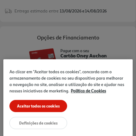
mperatura real sentida no espaço. O design das
Entrega estimada entre
13/08/2026 e 14/08/2026
lâminas motorizadas ajuda a difundir o ar de
forma mais suave e uniforme, e os filtros de pó
contribuem para uma melhor qualidade do ar. É
uma solução prática para quem valoriza conforto,
Opções de Financiamento
conectividade e bem- estar em casa.
Pague com o seu
Cartão Oney Auchan
saiba mais >
Ao clicar em "Aceitar todos os cookies", concorda com o
TAEG: 18,4%
armazenamento de cookies no seu dispositivo para melhorar
a navegação no site, analisar a utilização do site e ajudar nas
3 meses sem juros
nossas iniciativas de marketing.
Política de Cookies
- €
- €
1º mês:
Seguintes:
Aceitar todos os cookies
- €
MTIC (Valor Total):
Definições de cookies