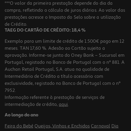
Ar Condicionado Fixo Daitsu Ds-9kkd Wifi Cool Pro 9000btu
***O valor da primeira prestação depende do dia da
Frio/calor A++/a+++ Inverter
compra, refletindo o cálculo de juros diários. Ao valor das
499.99 €/un
Price reduced from
to
prestações acresce o Imposto do Selo sobre a utilização
599,99 €
499,99 €
de Crédito.
Promoção
TAEG DO CARTÃO DE CRÉDITO: 18,4 %
Exemplo para um limite de crédito de 1.500€ pago em 12
meses. TAN 17,60 %. Adesão ao Cartão sujeita a
aprovação. Informe-se junto do Oney Bank – Sucursal em
Portugal, registado no Banco de Portugal com o nº 881. A
Auchan Retail Portugal, S.A. atua na qualidade de
Intermediário de Crédito a título acessório com
exclusividade, registado no Banco de Portugal com o nº
7952.
Informação referente à prestação de serviços de
1.0
(1)
intermediação de crédito,
aqui
.
Ar Condicionado Fixo Daitsu Artic Ds12ktp4 12000 Btu Wi-Fi
Ao longo do ano
570 €/un
Feira do Bebé
Queijos, Vinhos e Enchidos
Carnaval
Dia
570,00 €