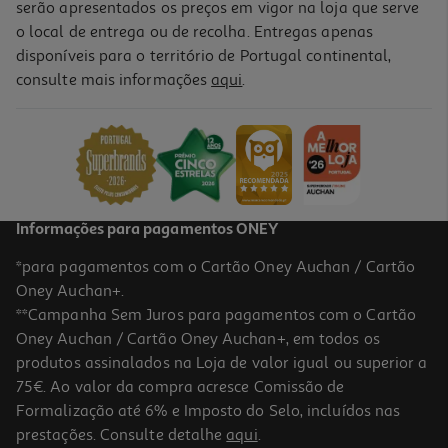
serão apresentados os preços em vigor na loja que serve
o local de entrega ou de recolha. Entregas apenas
disponíveis para o território de Portugal continental,
consulte mais informações
aqui
.
Ar Condicionado Fixo Beko Behpp 120 A++/a+++ 12000btu's
539.99 €/un
539,99 €
Informações para pagamentos ONEY
*para pagamentos com o Cartão Oney Auchan / Cartão
Oney Auchan+.
**Campanha Sem Juros para pagamentos com o Cartão
Oney Auchan / Cartão Oney Auchan+, em todos os
-17%
produtos assinalados na Loja de valor igual ou superior a
75€. Ao valor da compra acresce Comissão de
Formalização até 6% e Imposto do Selo, incluídos nas
prestações. Consulte detalhe
aqui
.