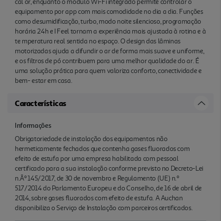
cal or, enquanto o módulo Wi-Fi integrado permite controlar o
equipamento por app com mais comodidade no dia a dia. Funções
como desumidificação, turbo, modo noite silencioso, programação
horária 24h e I Feel tornam a experiência mais ajustada à rotina e à
te mperatura real sentida no espaço. O design das lâminas
motorizadas ajuda a difundir o ar de forma mais suave e uniforme,
e os filtros de pó contribuem para uma melhor qualidade do ar. É
uma solução prática para quem valoriza conforto, conectividade e
bem- estar em casa.
Características
Informações
Obrigatoriedade de instalação dos equipamentos não
hermeticamente fechados que contenha gases fluorados com
efeito de estufa por uma empresa habilitada com pessoal
certificado para a sua instalação conforme previsto no Decreto-Lei
n.Âº 145/2017, de 30 de novembro e Regulamento (UE) n.º
517/2014 do Parlamento Europeu e do Conselho, de 16 de abril de
2014, sobre gases fluorados com efeito de estufa. A Auchan
disponibiliza o Serviço de Instalação com parceiros certificados.