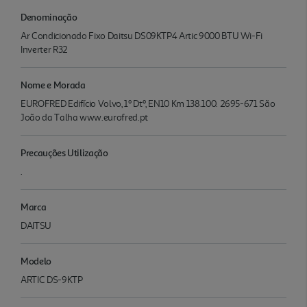
Denominação
Ar Condicionado Fixo Daitsu DS09KTP4 Artic 9000 BTU Wi-Fi
Inverter R32
Nome e Morada
EUROFRED Edifício Volvo, 1º Dtº, EN10 Km 138.100. 2695-671 São
João da Talha www.eurofred.pt
Precauções Utilização
.
Marca
DAITSU
Modelo
ARTIC DS-9KTP