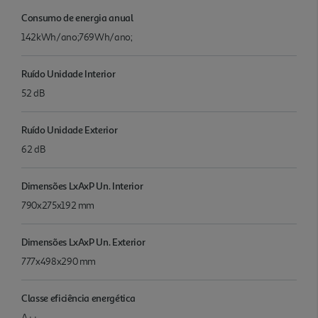
Consumo de energia anual
142kWh/ano;769Wh/ano;
Ruído Unidade Interior
52 dB
Ruído Unidade Exterior
62 dB
Dimensões LxAxP Un. Interior
790x275x192 mm
Dimensões LxAxP Un. Exterior
777x498x290 mm
Classe eficiência energética
A++