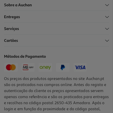
Sobre a Auchan
Entregas
-6%
Serviços
Cartões
Ar Condicionado Whirlpool Spicr312wf Inverter 12000btu
449.99 €/un
Métodos de Pagamento
Price reduced from
to
479,99 €
449,99 €
Promoção
Os preços dos produtos apresentados no site Auchan.pt
são os praticados nas compras online. Antes do registo e
autenticação do cliente os preços apresentados servem
apenas como referência e são os praticados para entregas
e recolhas no código postal 2650-435 Amadora. Após o
login e em função da proximidade e do código postal,