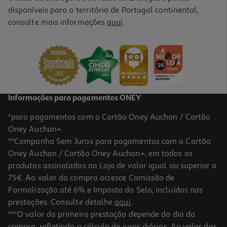
disponíveis para o território de Portugal continental,
4.1
(8)
consulte mais informações
aqui
.
Powerbank Qilive 600177283 Preto 20 000 Mah
22.99 €/un
22,99 €
Informações para pagamentos ONEY
*para pagamentos com o Cartão Oney Auchan / Cartão
Oney Auchan+.
**Campanha Sem Juros para pagamentos com o Cartão
Oney Auchan / Cartão Oney Auchan+, em todos os
produtos assinalados na Loja de valor igual ou superior a
75€. Ao valor da compra acresce Comissão de
Formalização até 6% e Imposto do Selo, incluídos nas
prestações. Consulte detalhe
aqui
.
4.7
(7)
Powerbank Qilive 600177281 Preto 10 000 Mah
***O valor da primeira prestação depende do dia da
compra, refletindo o cálculo de juros diários. Ao valor das