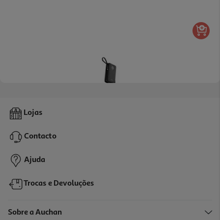
3.7
(3)
Powerbank Fast Charge Qilive 600183098 20 000 Mah 35w
Lojas
38.99 €/un
Contacto
38,99 €
Ajuda
Trocas e Devoluções
Sobre a Auchan