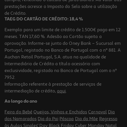
16.99 €/un
prestações acresce o Imposto do Selo sobre a utilização
16,99 €
de Crédito.
TAEG DO CARTÃO DE CRÉDITO: 18,4 %
Exemplo para um limite de crédito de 1.500€ pago em 12
meses. TAN 17,60 %. Adesão ao Cartão sujeita a
aprovação. Informe-se junto do Oney Bank – Sucursal em
Portugal, registado no Banco de Portugal com o nº 881. A
Auchan Retail Portugal, S.A. atua na qualidade de
Intermediário de Crédito a título acessório com
exclusividade, registado no Banco de Portugal com o nº
7952.
Informação referente à prestação de serviços de
5.0
(1)
intermediação de crédito,
aqui
.
Powerbank 4600mah Qilive 600158397 C/lightning Incorporado
Ao longo do ano
6.99 €/un
Feira do Bebé
Queijos, Vinhos e Enchidos
Carnaval
Dia
6,99 €
dos Namorados
Dia do Pai
Páscoa
Dia da Mãe
Regresso
às Aulas
Singles' Day
Black Friday
Cyber Monday
Natal