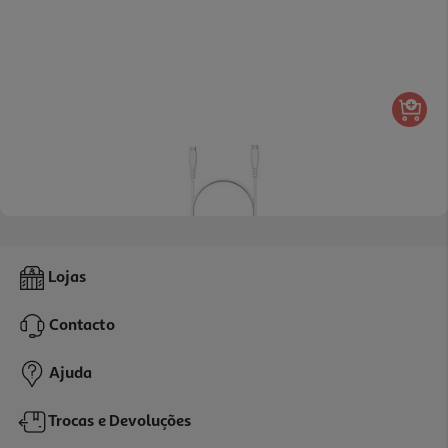
Cabo Usbc To Usbc Qilive 600183143 Branco 0.6m 3a
Lojas
4.29 €/un
Contacto
4,29 €
Ajuda
Trocas e Devoluções