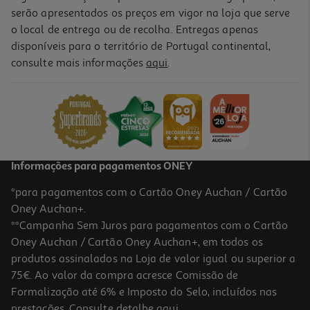
serão apresentados os preços em vigor na loja que serve
o local de entrega ou de recolha. Entregas apenas
disponíveis para o território de Portugal continental,
consulte mais informações
aqui
.
Cabo Usba To Usbc Qilive 600183164 Branco 2m 3a
5.99 €/un
5,99 €
Informações para pagamentos ONEY
*para pagamentos com o Cartão Oney Auchan / Cartão
Oney Auchan+.
**Campanha Sem Juros para pagamentos com o Cartão
Oney Auchan / Cartão Oney Auchan+, em todos os
produtos assinalados na Loja de valor igual ou superior a
75€. Ao valor da compra acresce Comissão de
Formalização até 6% e Imposto do Selo, incluídos nas
prestações. Consulte detalhe
aqui
.