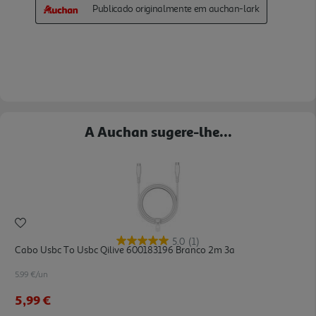
A Auchan sugere-lhe...
5.0
(1)
Cabo Usbc To Usbc Qilive 600183196 Branco 2m 3a
5.99 €/un
5,99 €