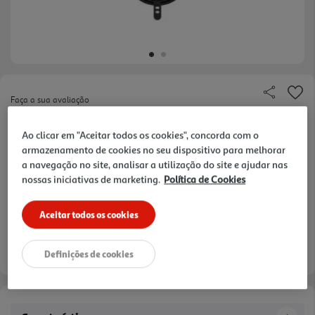
Faça a sua avaliação
Ref. / EAN:
3665257687649
Ao clicar em "Aceitar todos os cookies", concorda com o
armazenamento de cookies no seu dispositivo para melhorar
a navegação no site, analisar a utilização do site e ajudar nas
16,99 €
nossas iniciativas de marketing.
Política de Cookies
Aceitar todos os cookies
Entrega estimada entre
11/08/2026 e 12/08/2026
Definições de cookies