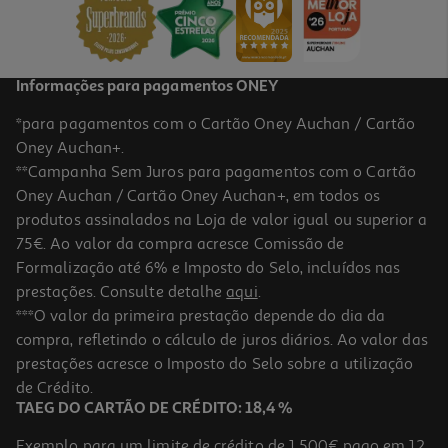
14,99 €
Informações para pagamentos ONEY
*para pagamentos com o Cartão Oney Auchan / Cartão
Oney Auchan+.
**Campanha Sem Juros para pagamentos com o Cartão
Oney Auchan / Cartão Oney Auchan+, em todos os
produtos assinalados na Loja de valor igual ou superior a
75€. Ao valor da compra acresce Comissão de
Formalização até 6% e Imposto do Selo, incluídos nas
prestações. Consulte detalhe
aqui
.
Cabo Usbc To 8pin Qilive 600183173 Branco 1.2m 3a Mfi
***O valor da primeira prestação depende do dia da
compra, refletindo o cálculo de juros diários. Ao valor das
15.99 €/un
prestações acresce o Imposto do Selo sobre a utilização
15,99 €
de Crédito.
TAEG DO CARTÃO DE CRÉDITO: 18,4 %
Exemplo para um limite de crédito de 1.500€ pago em 12