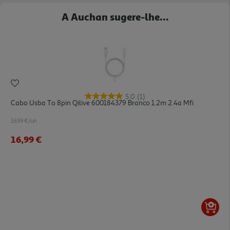
A Auchan sugere-lhe...
5.0
(1)
Cabo Usba To 8pin Qilive 600184379 Branco 1.2m 2.4a Mfi
16.99 €/un
16,99 €