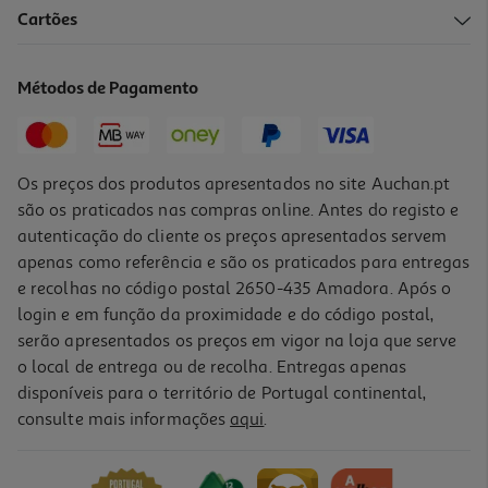
Cartões
Cabo Textil Qilive 600184381 Usba - 8pin 1.2m 2.4a Azul
17.99 €/un
Métodos de Pagamento
17,99 €
Os preços dos produtos apresentados no site Auchan.pt
são os praticados nas compras online. Antes do registo e
autenticação do cliente os preços apresentados servem
apenas como referência e são os praticados para entregas
e recolhas no código postal 2650-435 Amadora. Após o
login e em função da proximidade e do código postal,
serão apresentados os preços em vigor na loja que serve
o local de entrega ou de recolha. Entregas apenas
disponíveis para o território de Portugal continental,
consulte mais informações
aqui
.
Cabo Usbc To 8pin Qilive 600183171 Preto 1.2m 3a Mfi
14.99 €/un