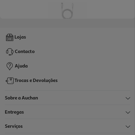
Cabo Usba To 8pin Qilive 600183189 Branco 2m 2.4a Mfi
Lojas
14.99 €/un
Contacto
14,99 €
Ajuda
Trocas e Devoluções
Sobre a Auchan
Entregas
Serviços