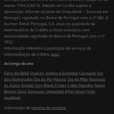
meses. TAN 17,60 %. Adesão ao Cartão sujeita a
aprovação. Informe-se junto do Oney Bank – Sucursal em
Portugal, registado no Banco de Portugal com o nº 881. A
Auchan Retail Portugal, S.A. atua na qualidade de
Intermediário de Crédito a título acessório com
exclusividade, registado no Banco de Portugal com o nº
7952.
Informação referente à prestação de serviços de
1.0
(1)
intermediação de crédito,
aqui
.
Cabo Usba To 8pin Qilive 600184388 Preto 3m 2.4
Ao longo do ano
15.99 €/un
Feira do Bebé
Queijos, Vinhos e Enchidos
Carnaval
Dia
15,99 €
dos Namorados
Dia do Pai
Páscoa
Dia da Mãe
Regresso
às Aulas
Singles' Day
Black Friday
Cyber Monday
Natal
Boxing Days
Samsung Unpacked
After Hours
Vida
saudável
Informação de
recolha de produto
.