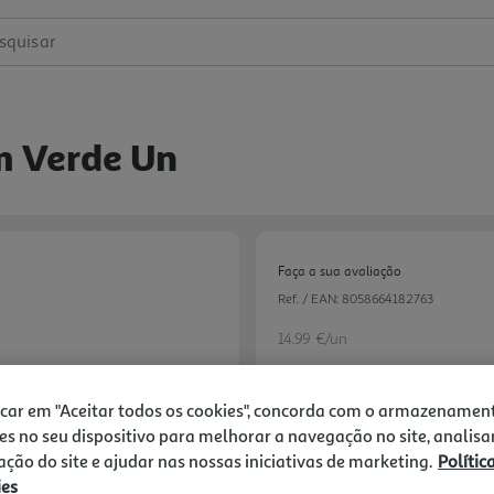
squisar
m Verde Un
Faça a sua avaliação
Ref. / EAN:
8058664182763
14.99 €/un
icar em "Aceitar todos os cookies", concorda com o armazenamen
14,99 €
es no seu dispositivo para melhorar a navegação no site, analisa
zação do site e ajudar nas nossas iniciativas de marketing.
Polític
ies
Notas de preparação
Next