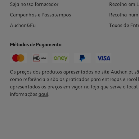
Seja nosso fornecedor
Recolha em L
Campanhas e Passatempos
Recolha num 
Auchan&Eu
Taxas de Ent
Métodos de Pagamento
Os preços dos produtos apresentados no site Auchan.pt sã
como referência e são os praticados para entregas e reco
apresentados os preços em vigor na loja que serve o local 
informações
aqui
.
Óculos De Sol Chicco 36m Azul Un
14.99 €/un
14,99 €