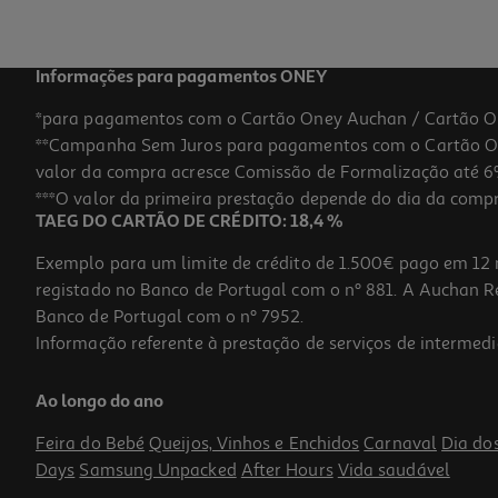
Informações para pagamentos ONEY
*para pagamentos com o Cartão Oney Auchan / Cartão O
**Campanha Sem Juros para pagamentos com o Cartão Oney
valor da compra acresce Comissão de Formalização até 6%
***O valor da primeira prestação depende do dia da compra,
TAEG DO CARTÃO DE CRÉDITO: 18,4 %
Exemplo para um limite de crédito de 1.500€ pago em 12 
registado no Banco de Portugal com o nº 881. A Auchan Ret
Banco de Portugal com o nº 7952.
Informação referente à prestação de serviços de intermedi
Óculos De Sol Chicco 36m Roxo Un
Ao longo do ano
14.99 €/un
Feira do Bebé
Queijos, Vinhos e Enchidos
Carnaval
Dia do
14,99 €
Days
Samsung Unpacked
After Hours
Vida saudável