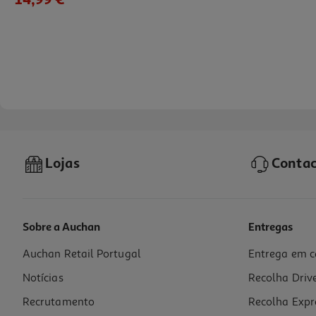
Lojas
Contac
Sobre a Auchan
Entregas
Auchan Retail Portugal
Entrega em c
Óculos De Sol Chicco 24m Azul Un
Notícias
Recolha Driv
14.99 €/un
Recrutamento
Recolha Expr
14,99 €