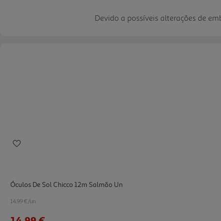
Devido a possíveis alterações de e
Óculos De Sol Chicco 12m Salmão Un
14.99 €/un
14,99 €