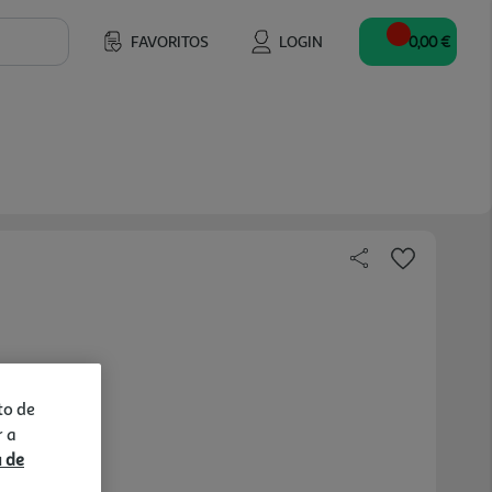
FAVORITOS
LOGIN
0,00 €
to de
r a
a de