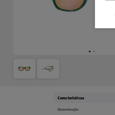
Características
Denominação