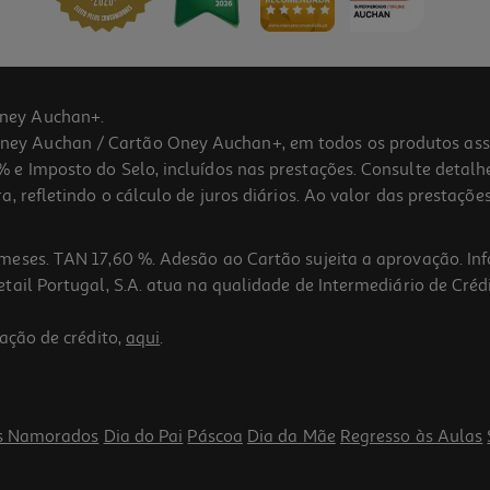
ney Auchan+.
 Auchan / Cartão Oney Auchan+, em todos os produtos assina
 e Imposto do Selo, incluídos nas prestações. Consulte detal
 refletindo o cálculo de juros diários. Ao valor das prestações
meses. TAN 17,60 %. Adesão ao Cartão sujeita a aprovação. In
ail Portugal, S.A. atua na qualidade de Intermediário de Crédi
ação de crédito,
aqui
.
s Namorados
Dia do Pai
Páscoa
Dia da Mãe
Regresso às Aulas