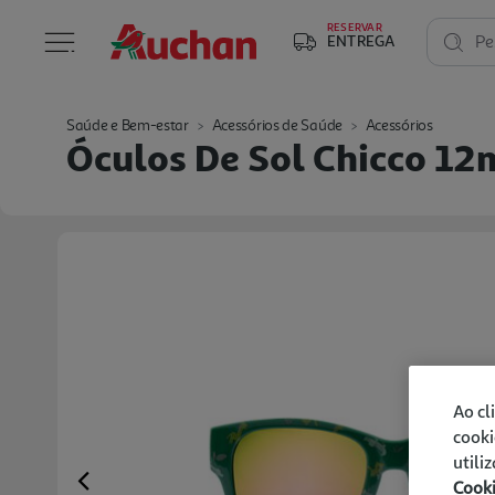
RESERVAR
ENTREGA
Pe
Saúde e Bem-estar
Acessórios de Saúde
Acessórios
Óculos De Sol Chicco 12
Ao cl
cooki
utili
Cook
Previous