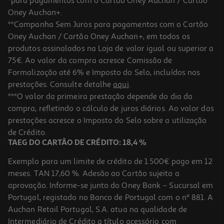
*para pagamentos com o Cartão Oney Auchan / Cartão
Oney Auchan+.
**Campanha Sem Juros para pagamentos com o Cartão
Oney Auchan / Cartão Oney Auchan+, em todos os
produtos assinalados na Loja de valor igual ou superior a
75€. Ao valor da compra acresce Comissão de
Formalização até 6% e Imposto do Selo, incluídos nas
prestações. Consulte detalhe
aqui
.
Localizador Cellularline Tracy Tag Ios Azul
***O valor da primeira prestação depende do dia da
compra, refletindo o cálculo de juros diários. Ao valor das
14.99 €/un
prestações acresce o Imposto do Selo sobre a utilização
14,99 €
de Crédito.
TAEG DO CARTÃO DE CRÉDITO: 18,4 %
Exemplo para um limite de crédito de 1.500€ pago em 12
meses. TAN 17,60 %. Adesão ao Cartão sujeita a
aprovação. Informe-se junto do Oney Bank – Sucursal em
Portugal, registado no Banco de Portugal com o nº 881. A
Auchan Retail Portugal, S.A. atua na qualidade de
Intermediário de Crédito a título acessório com