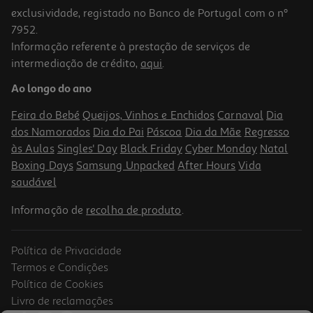
exclusividade, registado no Banco de Portugal com o nº
7952.
Informação referente à prestação de serviços de
intermediação de crédito,
aqui
.
Localizador Cellularline Preto Tracy Tag Android
Ao longo do ano
14.99 €/un
Feira do Bebé
Queijos, Vinhos e Enchidos
Carnaval
Dia
14,99 €
dos Namorados
Dia do Pai
Páscoa
Dia da Mãe
Regresso
às Aulas
Singles' Day
Black Friday
Cyber Monday
Natal
Boxing Days
Samsung Unpacked
After Hours
Vida
saudável
Informação de
recolha de produto
.
Política de Privacidade
Termos e Condições
Política de Cookies
Livro de reclamações