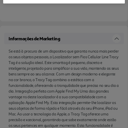
localizador é a sua compatibilidade com a
aplicação Apple Find My. Esta integração permite-
lhe localizar os seus objetos de forma rápida e fácil
através do seu iPhone, iPad ou Mac. Ao usar a
tecnologia da Apple, o Tracy Tag oferece uma
Informações de Marketing
precisão e xcecional, garantindo que sabe
exatamente onde estão os seus pertences em
Se está à procura de um dispositivo que garanta nunca mais perder
qualquer momento. Esta funcionalidade é
os seus objetos pessoais, o Localizador sem Fios Cellular Line Tracy
especialmente útil para quem já faz uso do
Tag é a solução ideal. Este smarttag é pequeno, discreto e
ecossistema Apple, tornando a experiência de
inteligente, projetado para simplificar a sua vida, mantendo os seus
localização ainda mais intuitiva e eficiente.
bens sempre ao seu alcance. Com um design moderno e elegante
na cor branca, o Tracy Tag combina a estética com a
funcionalidade, oferecendo a tranquilidade que precisa no seu dia a
dia. Integração perfeita com Apple Find My Uma das grandes
vantage ns deste localizador é a sua compatibilidade com a
aplicação Apple Find My. Esta integração permite-lhe localizar os
seus objetos de forma rápida e fácil através do seu iPhone, iPad ou
Mac. Ao usar a tecnologia da Apple, o Tracy Tag oferece uma
precisão e xcecional, garantindo que sabe exatamente onde estão
os seus pertences em qualquer momento. Esta funcionalidade é