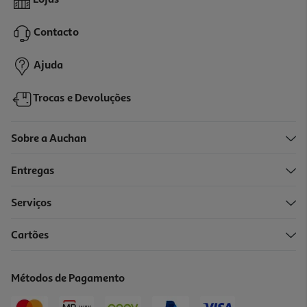
Lojas
4.99 €/un
Contacto
4,99 €
Ajuda
Trocas e Devoluções
Sobre a Auchan
Entregas
Serviços
Cartões
Alça Para Smartphone Qilive Universal Bege
4.99 €/un
Métodos de Pagamento
4,99 €