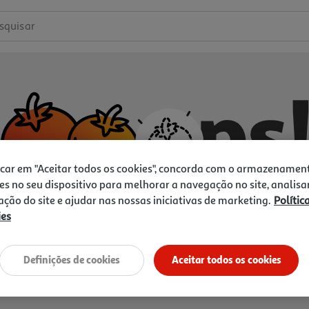
squisar
icar em "Aceitar todos os cookies", concorda com o armazenamen
es no seu dispositivo para melhorar a navegação no site, analisa
zação do site e ajudar nas nossas iniciativas de marketing.
Polític
ies
Não temos o que procura.
Vamos tentar de novo?
Definições de cookies
Aceitar todos os cookies