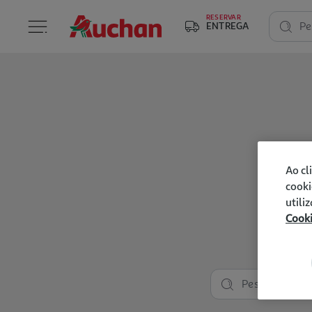
RESERVAR
ENTREGA
Pe
Ao cl
cooki
utili
Cook