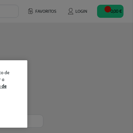
FAVORITOS
LOGIN
0,00 €
to de
r a
a de