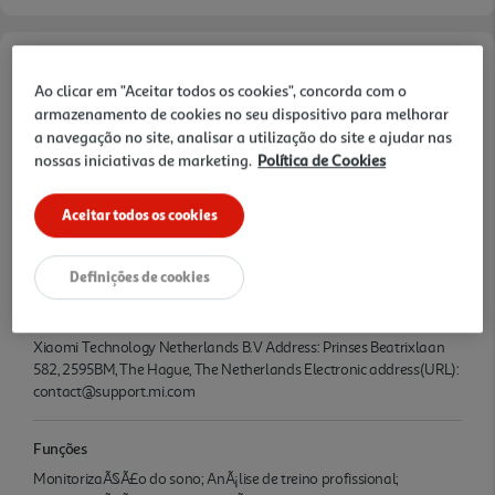
Ao clicar em "Aceitar todos os cookies", concorda com o
Documentação:
XIAOMI SMART BAND 10
armazenamento de cookies no seu dispositivo para melhorar
BLACK
a navegação no site, analisar a utilização do site e ajudar nas
nossas iniciativas de marketing.
Política de Cookies
Características
Aceitar todos os cookies
Denominação
SMART BAND 10 BLACKÂ Â Â Â
Definições de cookies
Nome e Morada
Xiaomi Technology Netherlands B.V Address: Prinses Beatrixlaan
582, 2595BM, The Hague, The Netherlands Electronic address(URL):
contact@support.mi.com
Funções
MonitorizaÃ§Ã£o do sono; AnÃ¡lise de treino profissional;