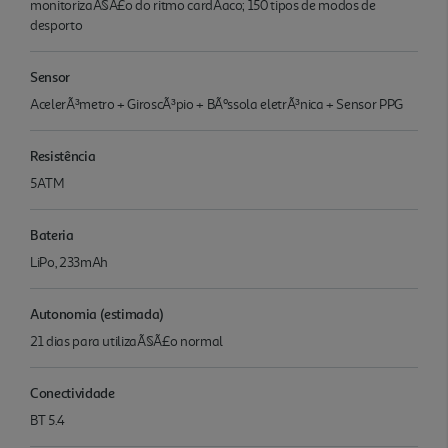
monitorizaÃ§Ã£o do ritmo cardÃ­aco; 150 tipos de modos de
desporto
Sensor
AcelerÃ³metro + GiroscÃ³pio + BÃºssola eletrÃ³nica + Sensor PPG
Resistência
5ATM
Bateria
LiPo, 233mAh
Autonomia (estimada)
21 dias para utilizaÃ§Ã£o normal
Conectividade
BT 5.4