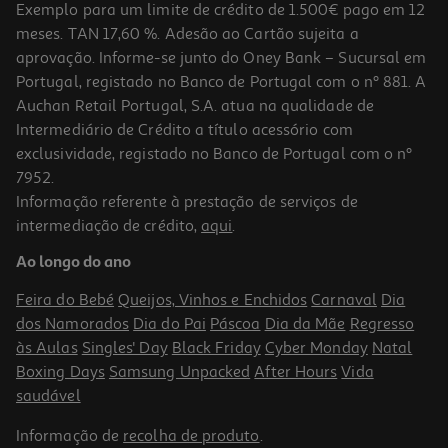
Exemplo para um limite de crédito de 1.500€ pago em 12
meses. TAN 17,60 %. Adesão ao Cartão sujeita a
aprovação. Informe-se junto do Oney Bank – Sucursal em
Portugal, registado no Banco de Portugal com o nº 881. A
Auchan Retail Portugal, S.A. atua na qualidade de
Intermediário de Crédito a título acessório com
exclusividade, registado no Banco de Portugal com o nº
7952.
Informação referente à prestação de serviços de
intermediação de crédito,
aqui
.
Smartband Xiaomi 9 Pro Moonlight Silver
Ao longo do ano
44.99 €/un
Feira do Bebé
Queijos, Vinhos e Enchidos
Carnaval
Dia
44,99 €
dos Namorados
Dia do Pai
Páscoa
Dia da Mãe
Regresso
às Aulas
Singles' Day
Black Friday
Cyber Monday
Natal
Boxing Days
Samsung Unpacked
After Hours
Vida
saudável
Informação de
recolha de produto
.