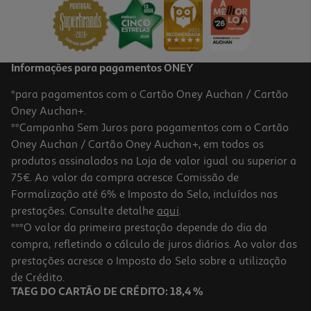
24,99 €
Informações para pagamentos ONEY
*para pagamentos com o Cartão Oney Auchan / Cartão
Oney Auchan+.
**Campanha Sem Juros para pagamentos com o Cartão
Oney Auchan / Cartão Oney Auchan+, em todos os
produtos assinalados na Loja de valor igual ou superior a
75€. Ao valor da compra acresce Comissão de
Formalização até 6% e Imposto do Selo, incluídos nas
prestações. Consulte detalhe
aqui
.
Smartband Xiaomi 10 Pro Preto
***O valor da primeira prestação depende do dia da
compra, refletindo o cálculo de juros diários. Ao valor das
79.99 €/un
prestações acresce o Imposto do Selo sobre a utilização
79,99 €
de Crédito.
TAEG DO CARTÃO DE CRÉDITO: 18,4 %