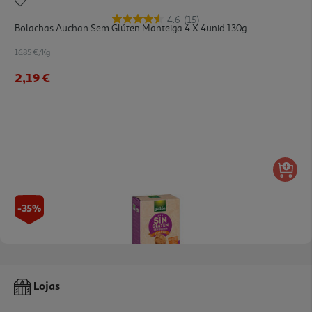
4.6
(15)
Bolachas Auchan Sem Glúten Manteiga 4 X 4unid 130g
16.85 €/Kg
2,19 €
-35%
5.0
(1)
Bolacha Gullon Pastas Sem Glúten 200g
Lojas
9.7 €/Kg