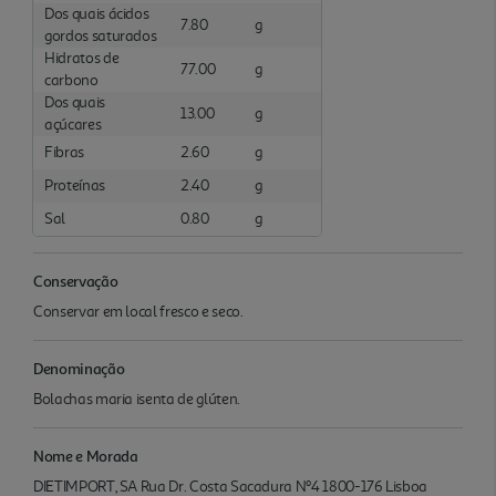
Dos quais ácidos
7.80
g
gordos saturados
Hidratos de
77.00
g
carbono
Dos quais
13.00
g
açúcares
Fibras
2.60
g
Proteínas
2.40
g
Sal
0.80
g
Conservação
Conservar em local fresco e seco.
Denominação
Bolachas maria isenta de glúten.
Nome e Morada
DIETIMPORT, SA Rua Dr. Costa Sacadura Nº4 1800-176 Lisboa