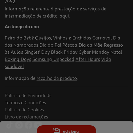
7952.
Informação referente à prestação de serviços de
intermediação de crédito,
aqui
.
Ao longo do ano
Feira do Bebé
Queijos, Vinhos e Enchidos
Carnaval
Dia
dos Namorados
Dia do Pai
Páscoa
Dia da Mãe
Regresso
às Aulas
Singles' Day
Black Friday
Cyber Monday
Natal
Boxing Days
Samsung Unpacked
After Hours
Vida
saudável
Informação de
recolha de produto
.
Política de Privacidade
Termos e Condições
Política de Cookies
Livro de reclamações
adicionar