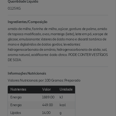
Quantidade Liquida
0.125 KG
Ingredientes/Composição
amido de milho, farinha de milho, açúcar, gordura de palma, amido
de tapioca modificado, ovos, manteiga (leite), leite em pó, xarope de
glicose; emulsionante: ésteres de ácido mono e diacetil tartárico de
mono e diglicéridos de ácidos gordos; levedantes:
hidrogenocarbonato de amónio, hidrogenocarbonato de sódio; sal,
aroma natural, acidificante: ácido cítrico. PODE CONTER VESTÍGIOS
DE SOJA.
Informações Nutricionais
Valores Nutricionais por: 100 Gramas :Preparado
Nutrientes
Valor
Unidade
Energia
1889.00
kJ
Energia
449.00
kcal
Lípidos
14.00
g