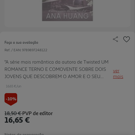
Faça a sua avaliação
Ref. / EAN:
9789897248122
"A série mais romântica da autora de Twisted UM
ROMANCE TERNO E COMOVENTE SOBRE DOIS
ver
JOVENS QUE DESCOBREM O AMOR E O SEU
mais
PODER DEVASTADOR Farrah Lin vai apaixonar-se
16.65 €/un
pela primeira vez enquanto estiver a estudar no
estrangeiro. Ela tem a certeza disso. O único
-10%
problema? O possível candidato namora com a sua
nova amiga. Não há nada pior do que se apaixonar
18,50 €
PVP de editor
16,65 €
por alguém que não se pode ter... Mas, então,
porque continua ela a fantasiar com aquele
estudante arrogante e com duas covinhas tão
Notas de preparação