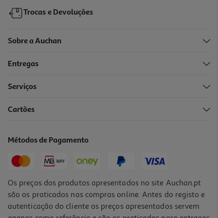
Trocas e Devoluções
Sobre a Auchan
Entregas
-10%
Serviços
Cartões
Livro O Amor Nos Tempos De Cólera De Gabriel García Márquez
19.98 €/un
Métodos de Pagamento
22,20 €
PVP de editor
19,98 €
Os preços dos produtos apresentados no site Auchan.pt
são os praticados nas compras online. Antes do registo e
autenticação do cliente os preços apresentados servem
apenas como referência e são os praticados para entregas