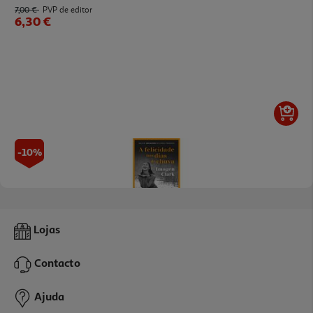
7,00 €
PVP de editor
6,30 €
-10%
Livro A Felicidade Nos Dias De Chuva De Imogen Clark
Lojas
17.91 €/un
19,90 €
PVP de editor
Contacto
17,91 €
Ajuda