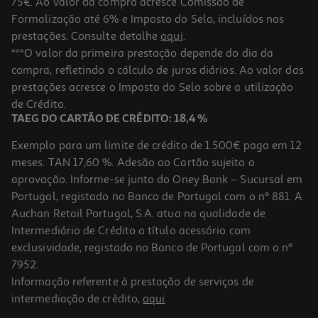
75€. Ao valor da compra acresce Comissão de
Formalização até 6% e Imposto do Selo, incluídos nas
prestações. Consulte detalhe
aqui
.
Livro A Mãe De Alice De André Fernandes
***O valor da primeira prestação depende do dia da
compra, refletindo o cálculo de juros diários. Ao valor das
16.11 €/un
prestações acresce o Imposto do Selo sobre a utilização
17,90 €
PVP de editor
16,11 €
de Crédito.
TAEG DO CARTÃO DE CRÉDITO: 18,4 %
Exemplo para um limite de crédito de 1.500€ pago em 12
meses. TAN 17,60 %. Adesão ao Cartão sujeita a
aprovação. Informe-se junto do Oney Bank – Sucursal em
Portugal, registado no Banco de Portugal com o nº 881. A
Auchan Retail Portugal, S.A. atua na qualidade de
Intermediário de Crédito a título acessório com
-10%
exclusividade, registado no Banco de Portugal com o nº
7952.
Informação referente à prestação de serviços de
intermediação de crédito,
aqui
.
Livro A Médica De Família De J M Dalgliesh