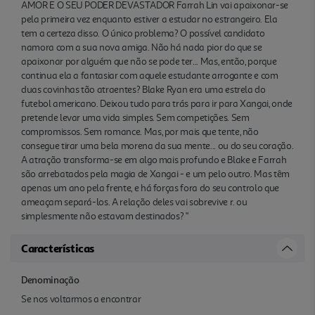
AMOR E O SEU PODER DEVASTADOR Farrah Lin vai apaixonar-se
pela primeira vez enquanto estiver a estudar no estrangeiro. Ela
tem a certeza disso. O único problema? O possível candidato
namora com a sua nova amiga. Não há nada pior do que se
apaixonar por alguém que não se pode ter... Mas, então, porque
continua ela a fantasiar com aquele estudante arrogante e com
duas covinhas tão atraentes? Blake Ryan era uma estrela do
futebol americano. Deixou tudo para trás para ir para Xangai, onde
pretende levar uma vida simples. Sem competições. Sem
compromissos. Sem romance. Mas, por mais que tente, não
consegue tirar uma bela morena da sua mente... ou do seu coração.
A atração transforma-se em algo mais profundo e Blake e Farrah
são arrebatados pela magia de Xangai - e um pelo outro. Mas têm
apenas um ano pela frente, e há forças fora do seu controlo que
ameaçam separá-los. A relação deles vai sobrevive r. ou
simplesmente não estavam destinados? "
Características
Denominação
Se nos voltarmos a encontrar