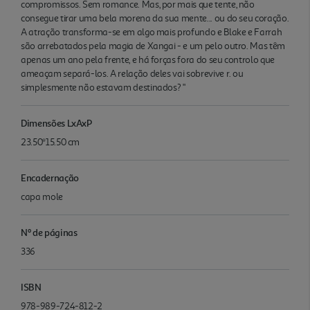
compromissos. Sem romance. Mas, por mais que tente, não
consegue tirar uma bela morena da sua mente... ou do seu coração.
A atração transforma-se em algo mais profundo e Blake e Farrah
são arrebatados pela magia de Xangai - e um pelo outro. Mas têm
apenas um ano pela frente, e há forças fora do seu controlo que
ameaçam separá-los. A relação deles vai sobrevive r. ou
simplesmente não estavam destinados? "
Dimensões LxAxP
23.50*15.50 cm
Encadernação
capa mole
Nº de páginas
336
ISBN
978-989-724-812-2