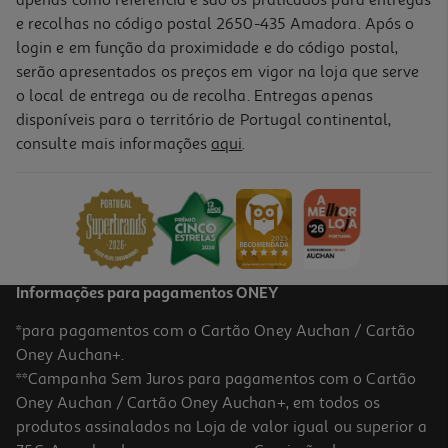
e recolhas no código postal 2650-435 Amadora. Após o
login e em função da proximidade e do código postal,
-10%
serão apresentados os preços em vigor na loja que serve
o local de entrega ou de recolha. Entregas apenas
disponíveis para o território de Portugal continental,
consulte mais informações
aqui
.
Livro Se Esta Casa Falasse. De Marie Kondo
14.94 €/un
16,60 €
PVP de editor
14,94 €
Informações para pagamentos ONEY
*para pagamentos com o Cartão Oney Auchan / Cartão
Oney Auchan+.
**Campanha Sem Juros para pagamentos com o Cartão
Oney Auchan / Cartão Oney Auchan+, em todos os
-10%
produtos assinalados na Loja de valor igual ou superior a