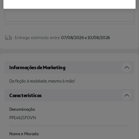
Entrega estimada entre
07/08/2026 e 10/08/2026
Informações de Marketing
Da ficção à realidade, mesmo à mão!
Características
Denominação
PP14621FOVN
Nome e Morada