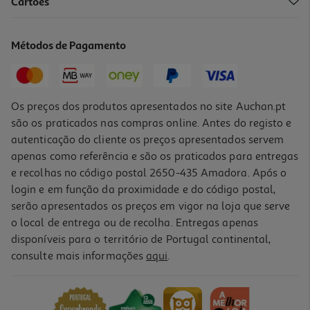
Cartões
Candeeiro Fortnite Logo
32.99 €/un
Métodos de Pagamento
32,99 €
Os preços dos produtos apresentados no site Auchan.pt
são os praticados nas compras online. Antes do registo e
autenticação do cliente os preços apresentados servem
apenas como referência e são os praticados para entregas
e recolhas no código postal 2650-435 Amadora. Após o
login e em função da proximidade e do código postal,
-15%
serão apresentados os preços em vigor na loja que serve
o local de entrega ou de recolha. Entregas apenas
disponíveis para o território de Portugal continental,
consulte mais informações
aqui
.
Candeeiro Fortnite Chest
22.99 €/un
Price reduced from
to
26,99 €