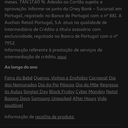
meses. TAN 17,60 %. Adesão ao Cartão sujeita a
aprovação. Informe-se junto do Oney Bank – Sucursal em
Portugal, registado no Banco de Portugal com o nº 881. A
Auchan Retail Portugal, S.A. atua na qualidade de
Intermediário de Crédito a título acessório com
exclusividade, registado no Banco de Portugal com o nº
7952.
Informação referente à prestação de serviços de
intermediação de crédito,
aqui
.
Máscara C/ Luz One Piece Buggy
Ao longo do ano
32.99 €/un
Feira do Bebé
Queijos, Vinhos e Enchidos
Carnaval
Dia
32,99 €
dos Namorados
Dia do Pai
Páscoa
Dia da Mãe
Regresso
às Aulas
Singles' Day
Black Friday
Cyber Monday
Natal
Boxing Days
Samsung Unpacked
After Hours
Vida
saudável
Informação de
recolha de produto
.