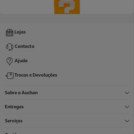
Luz Led Neon Super Mario Squishyglo Question Block
Lojas
29.99 €/un
Contacto
29,99 €
Ajuda
Trocas e Devoluções
Sobre a Auchan
Entregas
Serviços