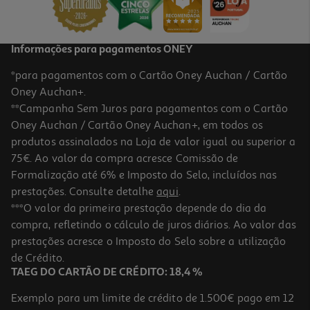
22,99 €
Promoção
Informações para pagamentos ONEY
*para pagamentos com o Cartão Oney Auchan / Cartão
Oney Auchan+.
**Campanha Sem Juros para pagamentos com o Cartão
Oney Auchan / Cartão Oney Auchan+, em todos os
-33%
produtos assinalados na Loja de valor igual ou superior a
75€. Ao valor da compra acresce Comissão de
Formalização até 6% e Imposto do Selo, incluídos nas
prestações. Consulte detalhe
aqui
.
Luz Nuvem Wednesday
***O valor da primeira prestação depende do dia da
compra, refletindo o cálculo de juros diários. Ao valor das
19.99 €/un
Price reduced from
to
prestações acresce o Imposto do Selo sobre a utilização
29,99 €
19,99 €
de Crédito.
Promoção
TAEG DO CARTÃO DE CRÉDITO: 18,4 %
Exemplo para um limite de crédito de 1.500€ pago em 12