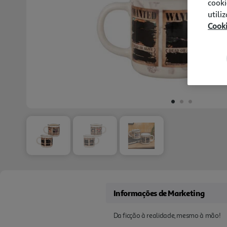
cooki
utili
Cook
Informações de Marketing
Da ficção à realidade, mesmo à mão!