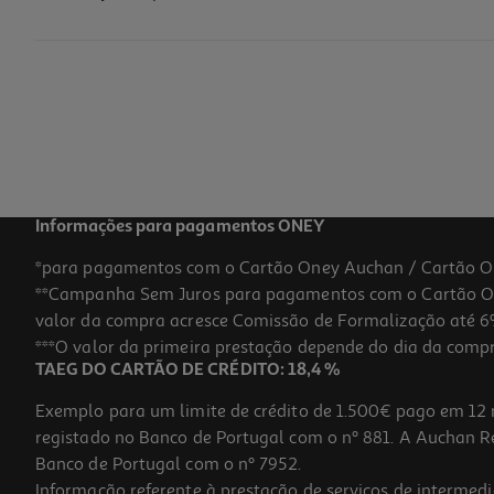
Garrafa Inox One Piece
24.99 €/un
24,99 €
Informações para pagamentos ONEY
*para pagamentos com o Cartão Oney Auchan / Cartão O
**Campanha Sem Juros para pagamentos com o Cartão Oney
valor da compra acresce Comissão de Formalização até 6%
***O valor da primeira prestação depende do dia da compra,
TAEG DO CARTÃO DE CRÉDITO: 18,4 %
Exemplo para um limite de crédito de 1.500€ pago em 12 
registado no Banco de Portugal com o nº 881. A Auchan Ret
Banco de Portugal com o nº 7952.
Informação referente à prestação de serviços de intermedi