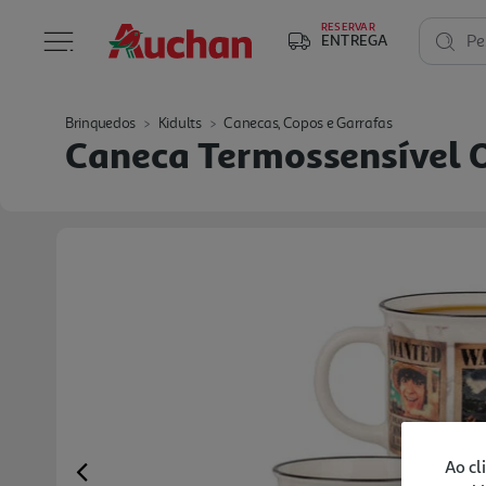
RESERVAR
ENTREGA
Pe
Brinquedos
Kidults
Canecas, Copos e Garrafas
Caneca Termossensível 
Ao cl
Previous