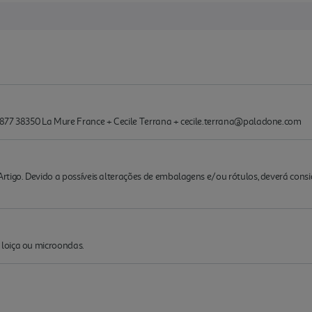
4877 38350 La Mure France + Cecile Terrana + cecile.terrana@paladone.com
rtigo. Devido a possíveis alterações de embalagens e/ou rótulos, deverá cons
loiça ou microondas.