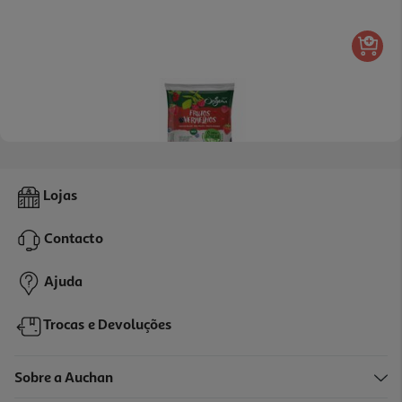
4.5
(10)
Frutas Origens Bio Mix Frutos Vermelhos 300g
Lojas
13.3 €/Kg
Contacto
3,99 €
Ajuda
Trocas e Devoluções
Sobre a Auchan