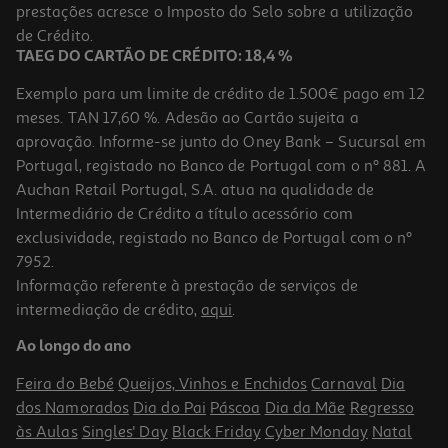
prestações acresce o Imposto do Selo sobre a utilização
2,25 €
de Crédito.
TAEG DO CARTÃO DE CRÉDITO: 18,4 %
Exemplo para um limite de crédito de 1.500€ pago em 12
meses. TAN 17,60 %. Adesão ao Cartão sujeita a
aprovação. Informe-se junto do Oney Bank – Sucursal em
Portugal, registado no Banco de Portugal com o nº 881. A
Auchan Retail Portugal, S.A. atua na qualidade de
Intermediário de Crédito a título acessório com
exclusividade, registado no Banco de Portugal com o nº
7952.
Informação referente à prestação de serviços de
4.8
(4)
intermediação de crédito,
aqui
.
Frutas Origens Bio Mirtilos 300g
Ao longo do ano
16.63 €/Kg
Feira do Bebé
Queijos, Vinhos e Enchidos
Carnaval
Dia
4,99 €
dos Namorados
Dia do Pai
Páscoa
Dia da Mãe
Regresso
às Aulas
Singles' Day
Black Friday
Cyber Monday
Natal