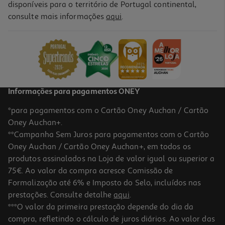
disponíveis para o território de Portugal continental,
consulte mais informações
aqui
.
Framboesas Origens Bio 280g
21.39 €/Kg
5,99 €
Informações para pagamentos ONEY
*para pagamentos com o Cartão Oney Auchan / Cartão
Oney Auchan+.
**Campanha Sem Juros para pagamentos com o Cartão
Oney Auchan / Cartão Oney Auchan+, em todos os
produtos assinalados na Loja de valor igual ou superior a
75€. Ao valor da compra acresce Comissão de
Formalização até 6% e Imposto do Selo, incluídos nas
prestações. Consulte detalhe
aqui
.
4.0
(2)
Polpa Açaí Bio Brasfrut 100 G
***O valor da primeira prestação depende do dia da
compra, refletindo o cálculo de juros diários. Ao valor das
2.25 €/Lt