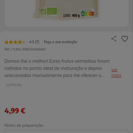
4.3
(7)
Faça a sua avaliação
Leu
7
Ref. / EAN:
3596710468669
avaliações.
Link
Damos-lhe o melhor! Estes frutos vermelhos foram
para
colhidos no ponto ideal de maturação e depois
a
ver
mesma
selecionados manualmente para lhe oferecer o
mais
página.
melhor! Damos-lhe ainda mais! Use esta mistura
11.09 €/Kg
ligeiramente acidulada na preparação das suas
tartes, smoothies e io gurtes gelados.
4,99 €
Notas de preparação