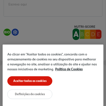
Ao clicar em "Aceitar todos os cookies", concorda com o
armazenamento de cookies no seu dispositivo para melhorar
a navegação no site, analisar a utilização do site e ajudar nas
nossas iniciativas de marketing.
Política de Cookies
Informações de Marketing
Aceitar todos os cookies
Damos-lhe o melhor! Estes frutos vermelhos foram colhidos no
ponto ideal de maturação e depois selecionados manualmente
Definições de cookies
para lhe oferecer o melhor! Damos-lhe ainda mais! Use esta
mistura ligeiramente acidulada na preparação das suas tartes,
smoothies e io gurtes gelados.