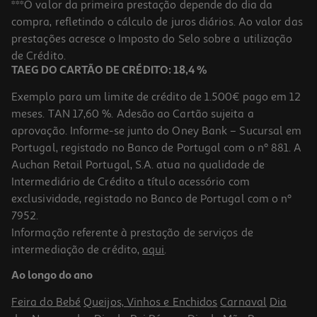
***O valor da primeira prestação depende do dia da
compra, refletindo o cálculo de juros diários. Ao valor das
7.32 €/Lt
prestações acresce o Imposto do Selo sobre a utilização
5,49 €
de Crédito.
TAEG DO CARTÃO DE CRÉDITO: 18,4 %
Exemplo para um limite de crédito de 1.500€ pago em 12
meses. TAN 17,60 %. Adesão ao Cartão sujeita a
aprovação. Informe-se junto do Oney Bank – Sucursal em
Portugal, registado no Banco de Portugal com o nº 881. A
Auchan Retail Portugal, S.A. atua na qualidade de
Intermediário de Crédito a título acessório com
-34%
exclusividade, registado no Banco de Portugal com o nº
7952.
Informação referente à prestação de serviços de
3.0
(1)
intermediação de crédito,
aqui
.
Vinho Tinto Pacheca Lagar De Granito Douro 0.75l
Ao longo do ano
7.85 €/Lt
Price reduced from
to
8,99 €
Feira do Bebé
Queijos, Vinhos e Enchidos
Carnaval
Dia
5,89 €
Promoção