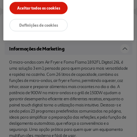
Aceitar todos os cookies
Definições de cookies
Documentação:
1892FL
Informações de Marketing
O micro-ondas com Air Fryer e Forno Flama 1892FL Digital 26L é
uma solução 3 em 1 pensada para quem procura mais versatilidade
e rapidez na cozinha. Com 26 litros de capacidade, combina as
funções de micro-ondas, air fryer e forno, permitindo aquecer, coz
inhar, assar e preparar alimentos mais crocantes no dia a dia. A
potência de 900W no micro-ondas e o grill de 1500W ajudam a
garantir desempenho eficiente em diferentes receitas, enquanto o
painel touch digital torna a utilização mais intuitiva. Destaca-s e
ainda pelos 23 programas predefinidos comunicados na página,
ideais para simplificar a preparação das refeições, e pela função de
desligamento automático, que reforça a conveniência e a
segurança. Uma opção prática para quem quer um equipamento
multifun ções, moderno e fácil de usar.