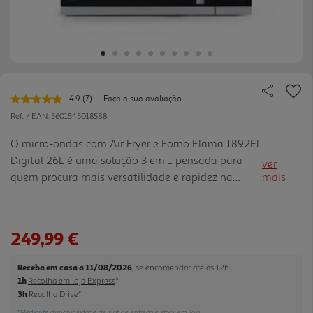
4.9
(7)
Faça a sua avaliação
Leu
7
Ref. / EAN:
5601545018588
avaliações.
Link
O micro-ondas com Air Fryer e Forno Flama 1892FL
para
Digital 26L é uma solução 3 em 1 pensada para
a
ver
mesma
quem procura mais versatilidade e rapidez na
mais
página.
cozinha. Com 26 litros de capacidade, combina as
funções de micro-ondas, air fryer e forno,
permitindo aquecer, coz inhar, assar e preparar
249,99 €
alimentos mais crocantes no dia a dia. A potência
de 900W no micro-ondas e o grill de 1500W
Receba em casa a 11/08/2026
, se encomendar até às 12h.
ajudam a garantir desempenho eficiente em
1h
Recolha em loja Express
*
diferentes receitas, enquanto o painel touch digital
3h
Recolha Drive
*
torna a utilização mais intuitiva. Destaca-s e ainda
*Mediante disponibilidade de slot de entrega e stock em loja.