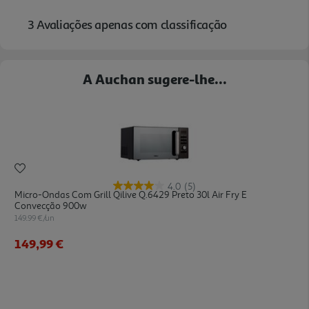
A Auchan sugere-lhe...
4.0
(5)
Micro-Ondas Com Grill Qilive Q.6429 Preto 30l Air Fry E
Convecção 900w
149.99 €/un
149,99 €