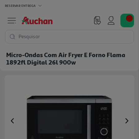
RESERVAR
ENTREGA
Pesquisar
Micro-Ondas Com Air Fryer E Forno Flama
1892fl Digital 26l 900w
Previous
Ne