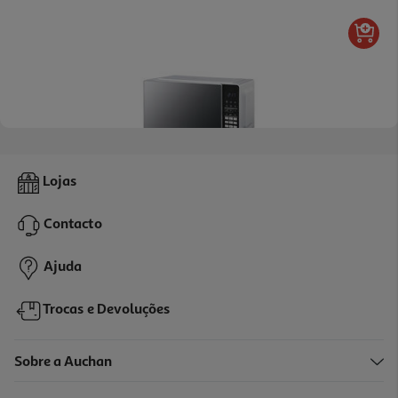
4.5
(23)
Micro-Ondas Digital Qilive Q.6235 Cinza 23l 1400w
Lojas
79.99 €/un
Contacto
79,99 €
Ajuda
Trocas e Devoluções
Sobre a Auchan