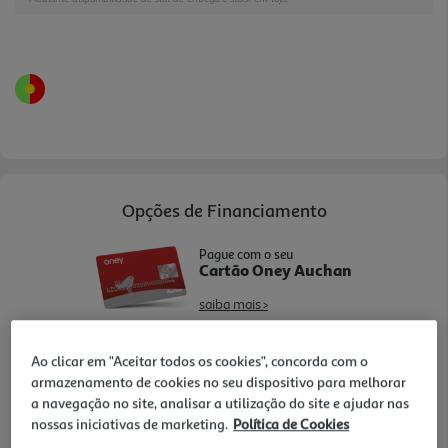
pelos 23 programas predefinidos comunicados na
página, ideais para simplificar a preparação das
refeições, e pela função de desligamento
automático, que reforça a conveniência e a
segurança. Uma opção prática para quem quer um
equipamento multifun ções, moderno e fácil de
usar.
Opções de Financiamento
Pague com o seu
Cartão Oney Auchan
saiba mais >
TAEG: 18,4%
Ao clicar em "Aceitar todos os cookies", concorda com o
armazenamento de cookies no seu dispositivo para melhorar
3 meses sem juros
a navegação no site, analisar a utilização do site e ajudar nas
- €
- €
1º mês:
Seguintes:
nossas iniciativas de marketing.
Política de Cookies
- €
MTIC (Valor Total):