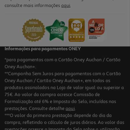
4.7
(6)
consulte mais informações
aqui
.
Micro-Ondas Digital Qilive Q.6427 Preto 25l 1250w
94.99 €/un
94,99 €
Informações para pagamentos ONEY
*para pagamentos com o Cartão Oney Auchan / Cartão
Oney Auchan+.
**Campanha Sem Juros para pagamentos com o Cartão
Oney Auchan / Cartão Oney Auchan+, em todos os
produtos assinalados na Loja de valor igual ou superior a
75€. Ao valor da compra acresce Comissão de
Formalização até 6% e Imposto do Selo, incluídos nas
prestações. Consulte detalhe
aqui
.
4.5
(4)
Tampa Retrátil Para Micro-Ondas
***O valor da primeira prestação depende do dia da
compra, refletindo o cálculo de juros diários. Ao valor das
7.39 €/un
prestações acresce o Imposto do Selo sobre a utilização