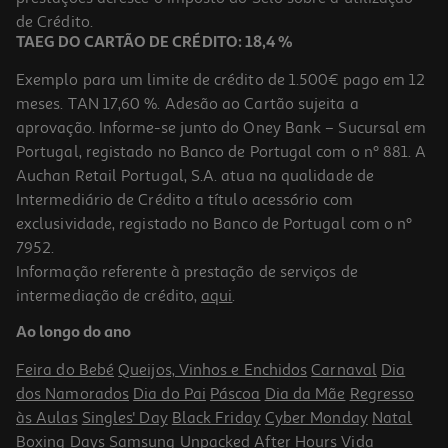
7,39 €
de Crédito.
TAEG DO CARTÃO DE CRÉDITO: 18,4 %
Exemplo para um limite de crédito de 1.500€ pago em 12
meses. TAN 17,60 %. Adesão ao Cartão sujeita a
aprovação. Informe-se junto do Oney Bank – Sucursal em
Portugal, registado no Banco de Portugal com o nº 881. A
Auchan Retail Portugal, S.A. atua na qualidade de
Intermediário de Crédito a título acessório com
exclusividade, registado no Banco de Portugal com o nº
7952.
Informação referente à prestação de serviços de
4.3
(3)
intermediação de crédito,
aqui
.
Máquina De Café Filtro Programável Qilive Q.5930 0.6 L 600 W
Ao longo do ano
16.99 €/un
Feira do Bebé
Queijos, Vinhos e Enchidos
Carnaval
Dia
16,99 €
dos Namorados
Dia do Pai
Páscoa
Dia da Mãe
Regresso
às Aulas
Singles' Day
Black Friday
Cyber Monday
Natal
Boxing Days
Samsung Unpacked
After Hours
Vida