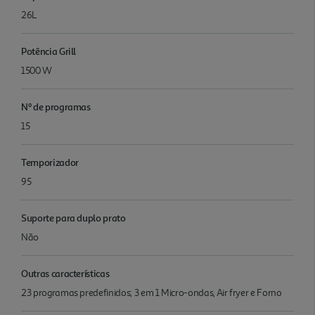
26L
Potência Grill
1500 W
Nº de programas
15
Temporizador
95
Suporte para duplo prato
Não
Outras características
23 programas predefinidos; 3 em 1 Micro-ondas, Air fryer e Forno