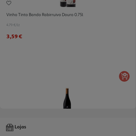
Vinho Tinto Bando Rabirruivo Douro 0.75l
4.79 €/Lt
3,59 €
Vinho Tinto Mont'alegre Vinhas Velhas Trás-Os-Montes 0.75l
Lojas
17.72 €/Lt