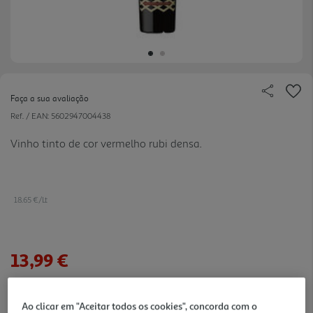
Faça a sua avaliação
Ref. / EAN:
5602947004438
Vinho tinto de cor vermelho rubi densa.
18.65 €/Lt
13,99 €
Notas de preparação
Ao clicar em "Aceitar todos os cookies", concorda com o