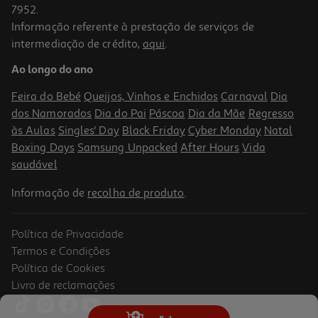
7952.
Informação referente à prestação de serviços de
5.0
(1)
intermediação de crédito,
aqui
.
Vinho Tinto Caves De Sabrosa Douro 0.75l
Ao longo do ano
5.32 €/Lt
Feira do Bebé
Queijos, Vinhos e Enchidos
Carnaval
Dia
3,99 €
dos Namorados
Dia do Pai
Páscoa
Dia da Mãe
Regresso
às Aulas
Singles' Day
Black Friday
Cyber Monday
Natal
Boxing Days
Samsung Unpacked
After Hours
Vida
saudável
Informação de
recolha de produto
.
Política de Privacidade
Termos e Condições
Política de Cookies
Livro de reclamações
Vinho Tinto Churchill's Grafite Douro 0.75l