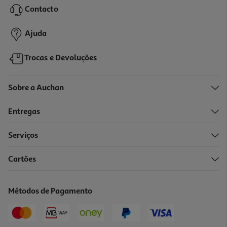
Contacto
13,29 €
Ajuda
Trocas e Devoluções
Sobre a Auchan
Entregas
Serviços
5.0
(1)
Cartões
Vinho Tinto Cortes Do Tua Douro 0.75l
11.73 €/Lt
Métodos de Pagamento
8,80 €