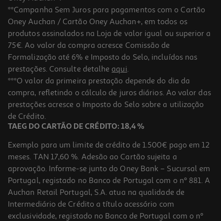
**Campanha Sem Juros para pagamentos com o Cartão
Oney Auchan / Cartão Oney Auchan+, em todos os
produtos assinalados na Loja de valor igual ou superior a
75€. Ao valor da compra acresce Comissão de
Formalização até 6% e Imposto do Selo, incluídos nas
prestações. Consulte detalhe
aqui
.
5.0
(4)
Vinho Tinto Carm Reserva Douro 0.75l
***O valor da primeira prestação depende do dia da
compra, refletindo o cálculo de juros diários. Ao valor das
23.85 €/Lt
prestações acresce o Imposto do Selo sobre a utilização
17,89 €
de Crédito.
TAEG DO CARTÃO DE CRÉDITO: 18,4 %
Exemplo para um limite de crédito de 1.500€ pago em 12
meses. TAN 17,60 %. Adesão ao Cartão sujeita a
aprovação. Informe-se junto do Oney Bank – Sucursal em
Portugal, registado no Banco de Portugal com o nº 881. A
Auchan Retail Portugal, S.A. atua na qualidade de
Intermediário de Crédito a título acessório com
exclusividade, registado no Banco de Portugal com o nº