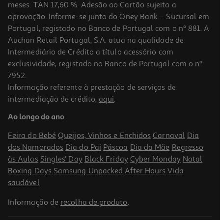
meses. TAN 17,60 %. Adesão ao Cartão sujeita a
aprovação. Informe-se junto do Oney Bank – Sucursal em
Portugal, registado no Banco de Portugal com o nº 881. A
Auchan Retail Portugal, S.A. atua na qualidade de
Intermediário de Crédito a título acessório com
exclusividade, registado no Banco de Portugal com o nº
7952.
Informação referente à prestação de serviços de
intermediação de crédito,
aqui
.
Livro Atividades Pré-Escolares Panda - 3-4 Anos
Ao longo do ano
9.9 €/un
11,00 €
PVP de editor
Feira do Bebé
Queijos, Vinhos e Enchidos
Carnaval
Dia
9,90 €
dos Namorados
Dia do Pai
Páscoa
Dia da Mãe
Regresso
às Aulas
Singles' Day
Black Friday
Cyber Monday
Natal
Boxing Days
Samsung Unpacked
After Hours
Vida
saudável
Informação de
recolha de produto
.