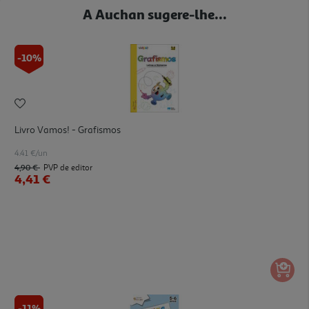
A Auchan sugere-lhe...
-10%
Livro Vamos! - Grafismos
4.41 €/un
4,90 €
PVP de editor
4,41 €
-11%