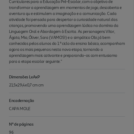
Curriculares para a Educação Pré-Escolar, com o objetivo de
transformar a aprendizagem em momentos de jogo, descoberta e
aventura qu e estimulem a imaginação e a comunicação. Cada
atividade foi pensada para despertar a curiosidade natural das
crianças, promovendo uma aprendizagem lúdica no domínio da
Linguagem Oral e Abordagem à Escrita. As personagens Vítor,
Ágata, Mia, Óliver, Sara (VAMOS!) e o simpático Obi, já bem
conhecidas pelos alunos do 1.º ciclo do ensino básico, acompanham
agora os mais pequenos nesta nova etapa, tornando a
aprendizagem mais cativante e preparando-os com entusiamo
para a etapa escolar seguinte."
Dimensões LxAxP
21,5x29,4x0,7 cm cm
Encadernação
CAPA MOLE
Nº de páginas
96