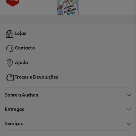
Livro Vamos P/ Jardim De Inf. Matemática - 5-6 Anos
Lojas
9.6 €/un
12,00 €
PVP de editor
Contacto
9,60 €
Promoção
Ajuda
Trocas e Devoluções
Sobre a Auchan
Entregas
-30%
Serviços