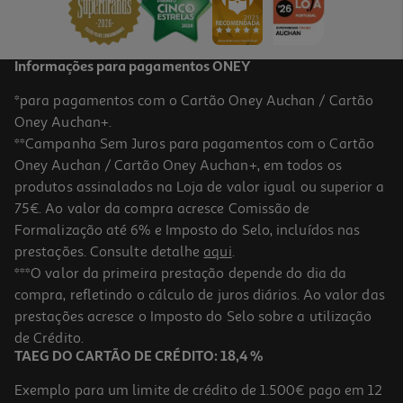
6,16 €
Promoção
Informações para pagamentos ONEY
*para pagamentos com o Cartão Oney Auchan / Cartão
Oney Auchan+.
**Campanha Sem Juros para pagamentos com o Cartão
Oney Auchan / Cartão Oney Auchan+, em todos os
-10%
produtos assinalados na Loja de valor igual ou superior a
75€. Ao valor da compra acresce Comissão de
Formalização até 6% e Imposto do Selo, incluídos nas
prestações. Consulte detalhe
aqui
.
Livro Supermiúdos - Pré- Escolar 4/5 Português
***O valor da primeira prestação depende do dia da
compra, refletindo o cálculo de juros diários. Ao valor das
10.8 €/metro
prestações acresce o Imposto do Selo sobre a utilização
12,00 €
PVP de editor
10,80 €
de Crédito.
TAEG DO CARTÃO DE CRÉDITO: 18,4 %
Exemplo para um limite de crédito de 1.500€ pago em 12