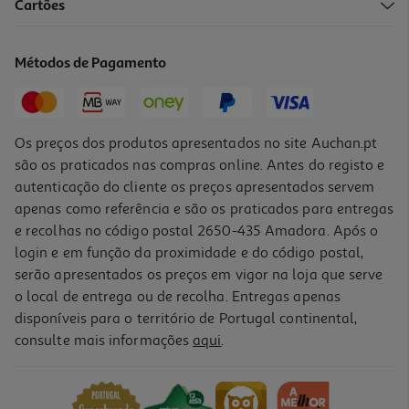
Cartões
Livro Férias Com Carros 3: 4 Anos De: Disney
6.16 €/un
Métodos de Pagamento
8,80 €
PVP de editor
6,16 €
Promoção
Os preços dos produtos apresentados no site Auchan.pt
são os praticados nas compras online. Antes do registo e
autenticação do cliente os preços apresentados servem
apenas como referência e são os praticados para entregas
e recolhas no código postal 2650-435 Amadora. Após o
login e em função da proximidade e do código postal,
-30%
serão apresentados os preços em vigor na loja que serve
o local de entrega ou de recolha. Entregas apenas
disponíveis para o território de Portugal continental,
consulte mais informações
aqui
.
Livro Férias Com Carros 3: 5 Anos De: Disney
6.16 €/un
8,80 €
PVP de editor