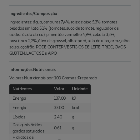
Ingredientes/Composição
Ingredientes: água, cenouras 7,4%, raiz de aipo 5,3%, tomates
pelados em lata 5,1% (tomates, suco de tomate, regulador de
acidez: ácido cítrico), pimentão vermelho 4,9%, cebola 3,3%,
pastinaca 2,2%, óleo de girassol, alho-poró, talo de aipo, arroz, alho,
salsa, açafrão. PODE CONTER VESTIGIOS DE LEITE, TRIGO, OVOS,
GLÚTEN, LACTOSE e AIPO
Informações Nutricionais
Valores Nutricionais por: 100 Gramas :Preparado
Nutrientes
Valor
Unidade
Energia
137.00
kJ
Energia
33.00
kcal
Lípidos
2.40
g
Dos quais ácidos
0.61
g
gordos saturados
Hidratos de