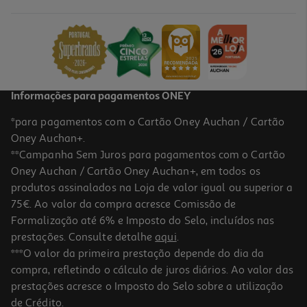
10.61 €/Lt
3,29 €
Informações para pagamentos ONEY
*para pagamentos com o Cartão Oney Auchan / Cartão
Oney Auchan+.
**Campanha Sem Juros para pagamentos com o Cartão
Oney Auchan / Cartão Oney Auchan+, em todos os
produtos assinalados na Loja de valor igual ou superior a
75€. Ao valor da compra acresce Comissão de
Formalização até 6% e Imposto do Selo, incluídos nas
prestações. Consulte detalhe
aqui
.
Sopa De Espinafres Dozz Cremosa 310 Ml
***O valor da primeira prestação depende do dia da
compra, refletindo o cálculo de juros diários. Ao valor das
10.61 €/Kg
prestações acresce o Imposto do Selo sobre a utilização
3,29 €
de Crédito.