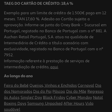
TAEG DO CARTÃO DE CRÉDITO: 18,4 %
Exemplo para um limite de crédito de 1.500€ pago em 12
meses. TAN 17,60 %. Adesão ao Cartão sujeita a
aprovação. Informe-se junto do Oney Bank – Sucursal em
Portugal, registado no Banco de Portugal com o nº 881. A
Auchan Retail Portugal, S.A. atua na qualidade de
Intermediário de Crédito a título acessório com
exclusividade, registado no Banco de Portugal com o nº
7952.
Informação referente à prestação de serviços de
intermediação de crédito,
aqui
.
Ao longo do ano
Feira do Bebé
Queijos, Vinhos e Enchidos
Carnaval
Dia
dos Namorados
Dia do Pai
Páscoa
Dia da Mãe
Regresso
às Aulas
Singles' Day
Black Friday
Cyber Monday
Natal
Boxing Days
Samsung Unpacked
After Hours
Vida
saudável