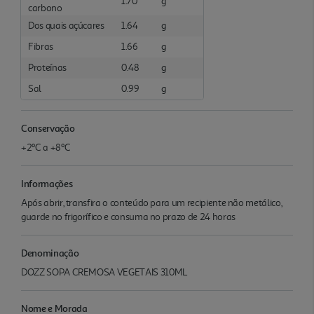
1.70
g
carbono
Dos quais açúcares
1.64
g
Fibras
1.66
g
Proteínas
0.48
g
Sal
0.99
g
Conservação
+2ºC a +8ºC
Informações
Após abrir, transfira o conteúdo para um recipiente não metálico,
guarde no frigorífico e consuma no prazo de 24 horas
Denominação
DOZZ SOPA CREMOSA VEGETAIS 310ML
Nome e Morada