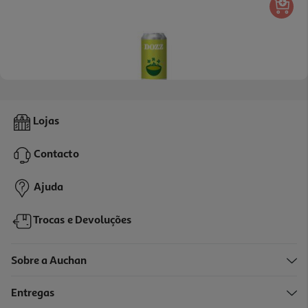
Creme De Broculos Dozz 310 Ml
Lojas
10.61 €/Kg
Contacto
3,29 €
Ajuda
Trocas e Devoluções
Sobre a Auchan
Entregas