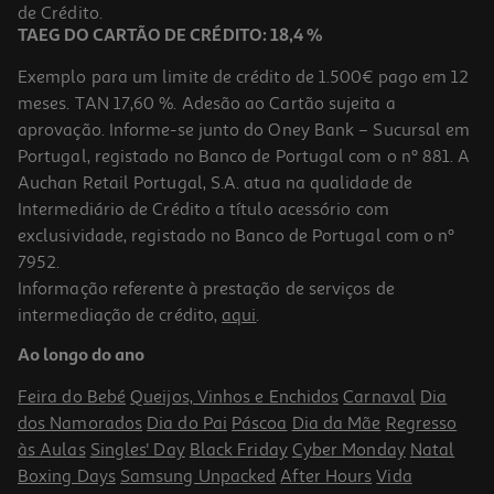
29,99 €
de Crédito.
TAEG DO CARTÃO DE CRÉDITO: 18,4 %
Exemplo para um limite de crédito de 1.500€ pago em 12
meses. TAN 17,60 %. Adesão ao Cartão sujeita a
aprovação. Informe-se junto do Oney Bank – Sucursal em
Portugal, registado no Banco de Portugal com o nº 881. A
Auchan Retail Portugal, S.A. atua na qualidade de
Intermediário de Crédito a título acessório com
exclusividade, registado no Banco de Portugal com o nº
7952.
Informação referente à prestação de serviços de
intermediação de crédito,
aqui
.
Capa Dbramante1928 Grenen Ms Iphone 17 Pro Preto
Ao longo do ano
29.99 €/un
Feira do Bebé
Queijos, Vinhos e Enchidos
Carnaval
Dia
29,99 €
dos Namorados
Dia do Pai
Páscoa
Dia da Mãe
Regresso
às Aulas
Singles' Day
Black Friday
Cyber Monday
Natal
Boxing Days
Samsung Unpacked
After Hours
Vida