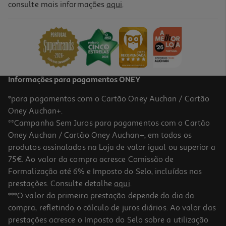
consulte mais informações
aqui
.
Capa Dbramante1928 Grenen Ms Iphone 17 Verde
29.99 €/un
29,99 €
Informações para pagamentos ONEY
*para pagamentos com o Cartão Oney Auchan / Cartão
Oney Auchan+.
**Campanha Sem Juros para pagamentos com o Cartão
Oney Auchan / Cartão Oney Auchan+, em todos os
produtos assinalados na Loja de valor igual ou superior a
75€. Ao valor da compra acresce Comissão de
Formalização até 6% e Imposto do Selo, incluídos nas
prestações. Consulte detalhe
aqui
.
Capa Dbramante1928 Grenen Ms Iphone 17 Pro
***O valor da primeira prestação depende do dia da
compra, refletindo o cálculo de juros diários. Ao valor das
29.99 €/un
prestações acresce o Imposto do Selo sobre a utilização