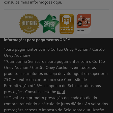
consulte mais informações
aqui
.
Capa Dbramante1928 Kick Icon Iphone 17 Promax
39.99 €/un
39,99 €
Informações para pagamentos ONEY
*para pagamentos com o Cartão Oney Auchan / Cartão
Oney Auchan+.
**Campanha Sem Juros para pagamentos com o Cartão
Oney Auchan / Cartão Oney Auchan+, em todos os
produtos assinalados na Loja de valor igual ou superior a
75€. Ao valor da compra acresce Comissão de
Formalização até 6% e Imposto do Selo, incluídos nas
prestações. Consulte detalhe
aqui
.
Capa Dbramante1928 Kick Icon Iphone 17 Promax
***O valor da primeira prestação depende do dia da
compra, refletindo o cálculo de juros diários. Ao valor das
39.99 €/un
prestações acresce o Imposto do Selo sobre a utilização