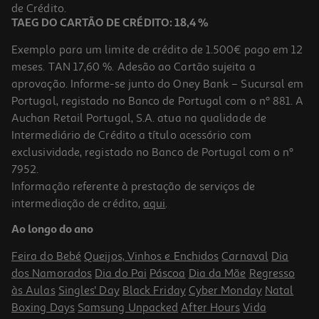
39,99 €
de Crédito.
TAEG DO CARTÃO DE CRÉDITO: 18,4 %
Exemplo para um limite de crédito de 1.500€ pago em 12
meses. TAN 17,60 %. Adesão ao Cartão sujeita a
aprovação. Informe-se junto do Oney Bank – Sucursal em
Portugal, registado no Banco de Portugal com o nº 881. A
Auchan Retail Portugal, S.A. atua na qualidade de
Intermediário de Crédito a título acessório com
exclusividade, registado no Banco de Portugal com o nº
7952.
Informação referente à prestação de serviços de
intermediação de crédito,
aqui
.
Capa Dbramante1928 Kick Icon Iphone 17 Promax
Ao longo do ano
39.99 €/un
Feira do Bebé
Queijos, Vinhos e Enchidos
Carnaval
Dia
39,99 €
dos Namorados
Dia do Pai
Páscoa
Dia da Mãe
Regresso
às Aulas
Singles' Day
Black Friday
Cyber Monday
Natal
Boxing Days
Samsung Unpacked
After Hours
Vida